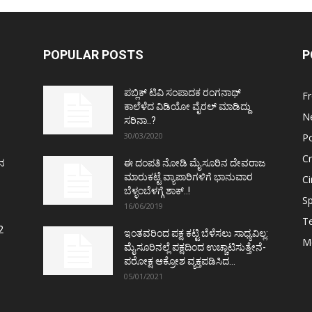
POPULAR POSTS
P
ಪಬ್ಲಿಕ್ ಟಿವಿ ಸಂಪಾದಕ ರಂಗನಾಥ್
F
ಕಾಲೆಳೆದ ವಿಡಿಯೋ ವೈರಲ್ ಮಾಡಿದ್ದು
N
ಸರಿನಾ..?
30/03/2020
Po
C
ತನ
ಈ ದಂಪತಿ ನೋಡಿ ಮೈಸೂರಿನ ದೇವರಾಜ
ಮಾರುಕಟ್ಟೆ ವ್ಯಾಪಾರಿಗಳಿಗೆ ಭಾನುವಾರ
C
ಬೆಳ್ಳಂಬೆಳಗ್ಗೆ ಶಾಕ್..!
Sp
16/06/2019
T
2
ಇಂತವರಿಂದ ಪಕ್ಷ ಕಟ್ಟಿ ಬೆಳೆಸಲು ಸಾಧ್ಯವಿಲ್ಲ:
M
ಮೈಸೂರಿನಲ್ಲೆ ಪಕ್ಷದಿಂದ ಉಚ್ಚಾಟಿಸುತ್ತೇನೆ-
ಪರೋಕ್ಷ ಆಕ್ರೋಶ ವ್ಯಕ್ತಪಡಿಸಿದ...
05/01/2021