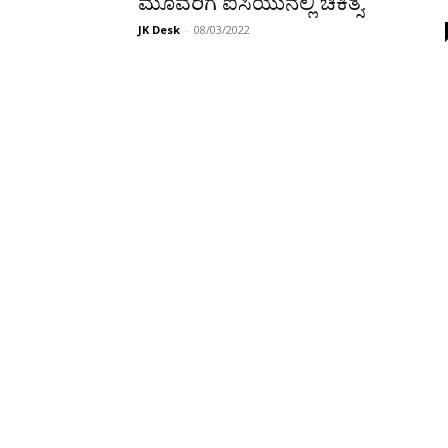
ಮೂವರಿಗೆ ಐಸಿಯುನಲ್ಲಿ ಚಿಕಿತ್ಸೆ.
JK Desk
-
08/03/2022