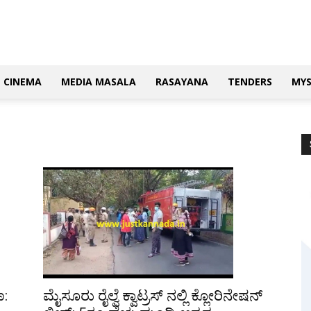
CINEMA
MEDIA MASALA
RASAYANA
TENDERS
MY
ಣ:
ಮೈಸೂರು ರೈಲ್ವೆ ಕ್ವಾಟ್ರಸ್ ನಲ್ಲಿ ಕ್ಲೋರಿನೇಷನ್