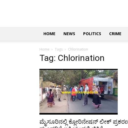
Updates
|
ಕನ್ನಡ
ನ್ಯೂಸ್
|
ಜಸ್ಟ್
HOME
NEWS
POLITICS
CRIME
ಕನ್ನಡ
Home
Tags
Chlorination
Tag: Chlorination
ಮೈಸೂರಿನಲ್ಲಿ ಕ್ಲೋರಿನೇಷನ್ ಲೀಕ್ ಪ್ರಕರ