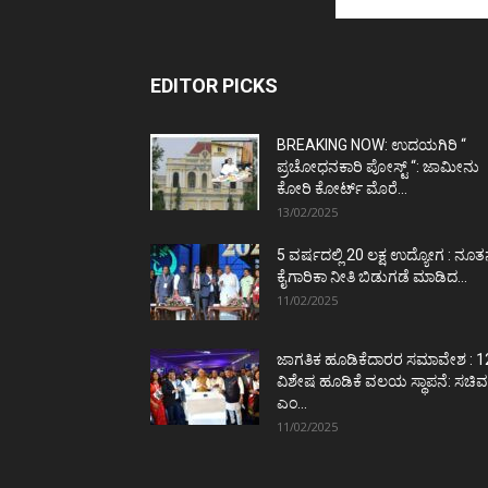
EDITOR PICKS
BREAKING NOW: ಉದಯಗಿರಿ “
ಪ್ರಚೋಧನಕಾರಿ ಪೋಸ್ಟ್‌ “: ಜಾಮೀನು
ಕೋರಿ ಕೋರ್ಟ್‌ ಮೊರೆ...
13/02/2025
5 ವರ್ಷದಲ್ಲಿ 20 ಲಕ್ಷ ಉದ್ಯೋಗ : ನೂ
ಕೈಗಾರಿಕಾ ನೀತಿ ಬಿಡುಗಡೆ ಮಾಡಿದ...
11/02/2025
ಜಾಗತಿಕ ಹೂಡಿಕೆದಾರರ ಸಮಾವೇಶ : 1
ವಿಶೇಷ ಹೂಡಿಕೆ ವಲಯ ಸ್ಥಾಪನೆ: ಸಚಿವ
ಎಂ...
11/02/2025