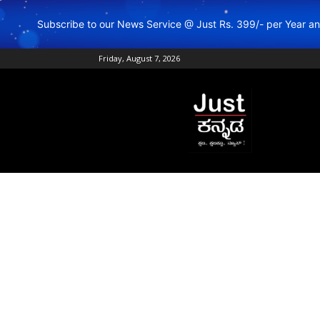
Subscribe to our News Service @ Just Rs. 399/- per Year 
Friday, August 7, 2026
Just
Kannada
–
Online
Kannada
News
|
Breaking
Kannada
News
|
Karnataka
News
|
Live