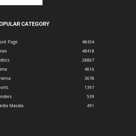
OPULAR CATEGORY
ront Page
48434
ews
48418
litics
28867
rime
4616
inema
3678
orts
1397
enders
539
edia Masala
491