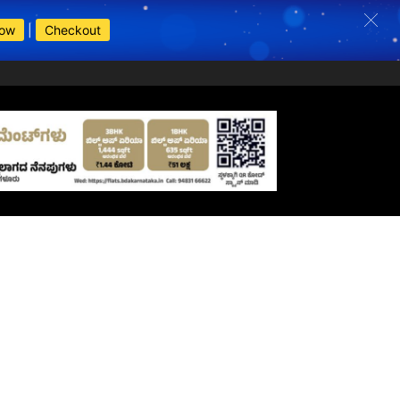
Now
|
Checkout