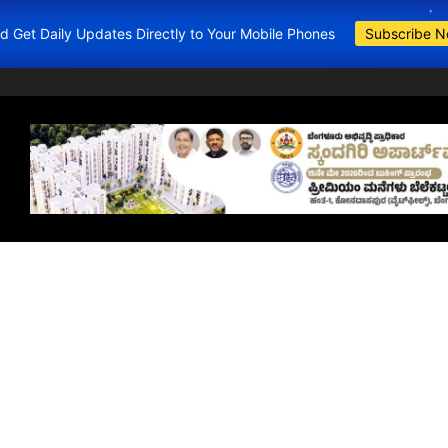
and Get Daily Updates Directly to Your Mobile Phones
Subscribe 
BDA Apartments