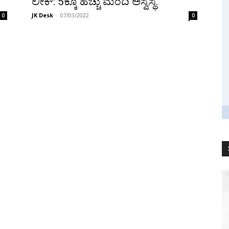
ಲೀಕ್: 5ಕ್ಕೂ ಹೆಚ್ಚು ಮಂದಿ ಅಸ್ವಸ್ಥ.
JK Desk
-
07/03/2022
0
0