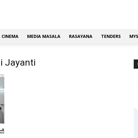
CINEMA
MEDIA MASALA
RASAYANA
TENDERS
MY
i Jayanti
ಜಿ