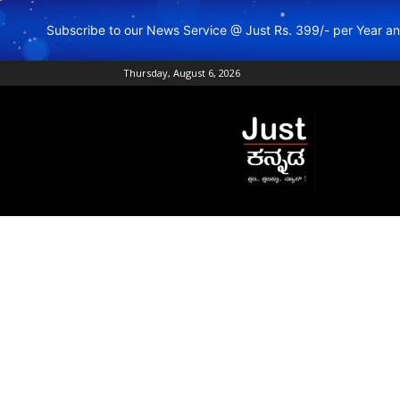
Subscribe to our News Service @ Just Rs. 399/- per Year 
Thursday, August 6, 2026
Just
Kannada
–
Online
Kannada
News
|
Breaking
Kannada
News
|
Karnataka
News
|
Live