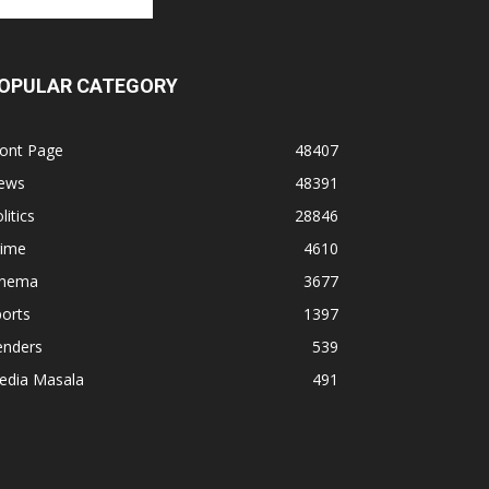
OPULAR CATEGORY
ront Page
48407
ews
48391
litics
28846
rime
4610
inema
3677
orts
1397
enders
539
edia Masala
491