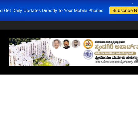
and Get Daily Updates Directly to Your Mobile Phones
Subscribe 
BDA Apartments