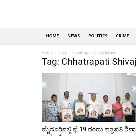
Updates
|
ಕನ್ನಡ
ನ್ಯೂಸ್
|
ಜಸ್ಟ್
HOME
NEWS
POLITICS
CRIME
ಕನ್ನಡ
Home
Tags
Chhatrapati Shivaji Jayanti
Tag: Chhatrapati Shivaj
ಮೈಸೂರಿನಲ್ಲಿ ಫೆ.19 ರಂದು ಛತ್ರಪತಿ ಶಿವಾ