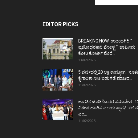
EDITOR PICKS
BREAKING NOW: ಉದಯಗಿರಿ “
ಪ್ರಚೋಧನಕಾರಿ ಪೋಸ್ಟ್‌ “: ಜಾಮೀನು
ಕೋರಿ ಕೋರ್ಟ್‌ ಮೊರೆ...
13/02/2025
5 ವರ್ಷದಲ್ಲಿ 20 ಲಕ್ಷ ಉದ್ಯೋಗ : ನೂ
ಕೈಗಾರಿಕಾ ನೀತಿ ಬಿಡುಗಡೆ ಮಾಡಿದ...
11/02/2025
ಜಾಗತಿಕ ಹೂಡಿಕೆದಾರರ ಸಮಾವೇಶ : 1
ವಿಶೇಷ ಹೂಡಿಕೆ ವಲಯ ಸ್ಥಾಪನೆ: ಸಚಿವ
ಎಂ...
11/02/2025