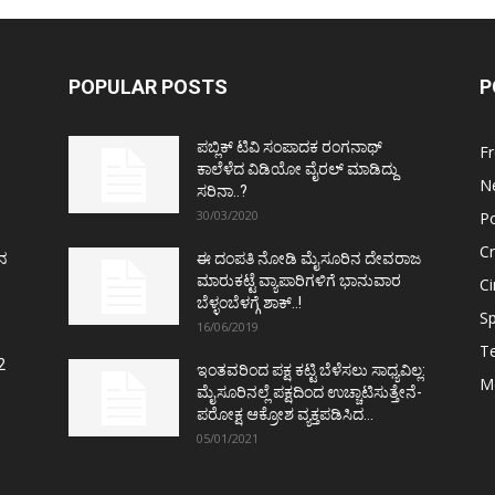
POPULAR POSTS
P
ಪಬ್ಲಿಕ್ ಟಿವಿ ಸಂಪಾದಕ ರಂಗನಾಥ್
F
ಕಾಲೆಳೆದ ವಿಡಿಯೋ ವೈರಲ್ ಮಾಡಿದ್ದು
N
ಸರಿನಾ..?
30/03/2020
Po
C
ತನ
ಈ ದಂಪತಿ ನೋಡಿ ಮೈಸೂರಿನ ದೇವರಾಜ
ಮಾರುಕಟ್ಟೆ ವ್ಯಾಪಾರಿಗಳಿಗೆ ಭಾನುವಾರ
C
ಬೆಳ್ಳಂಬೆಳಗ್ಗೆ ಶಾಕ್..!
Sp
16/06/2019
T
2
ಇಂತವರಿಂದ ಪಕ್ಷ ಕಟ್ಟಿ ಬೆಳೆಸಲು ಸಾಧ್ಯವಿಲ್ಲ:
M
ಮೈಸೂರಿನಲ್ಲೆ ಪಕ್ಷದಿಂದ ಉಚ್ಚಾಟಿಸುತ್ತೇನೆ-
ಪರೋಕ್ಷ ಆಕ್ರೋಶ ವ್ಯಕ್ತಪಡಿಸಿದ...
05/01/2021