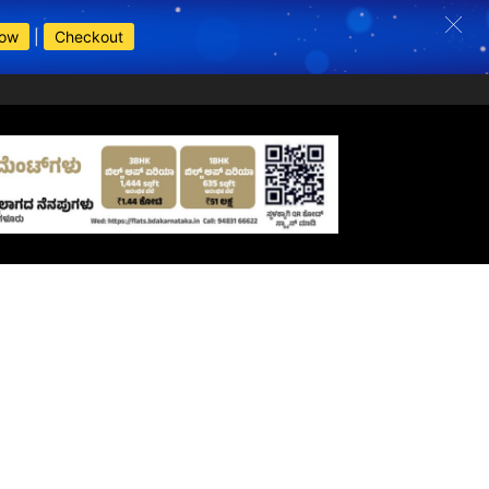
Now
|
Checkout