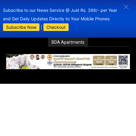
Subscribe to our News Service @ Just Rs. 399/- per Year
and Get Daily Updates Directly to Your Mobile Phones
Subscribe Now
|
Checkout
BDA Apartments