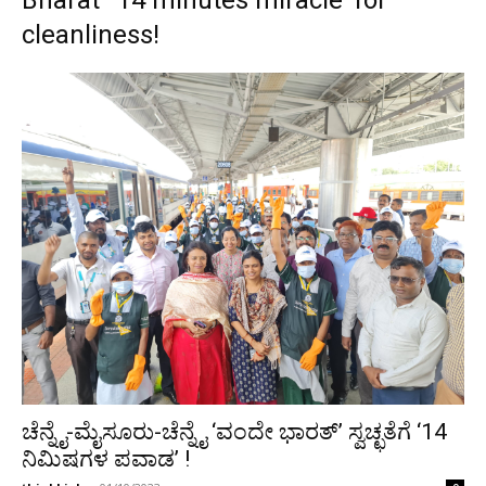
Bharat’ ’14 minutes miracle’ for
cleanliness!
ಚೆನ್ನೈ-ಮೈಸೂರು-ಚೆನ್ನೈ ‘ವಂದೇ ಭಾರತ್’ ಸ್ವಚ್ಛತೆಗೆ ‘14
ನಿಮಿಷಗಳ ಪವಾಡ’ !