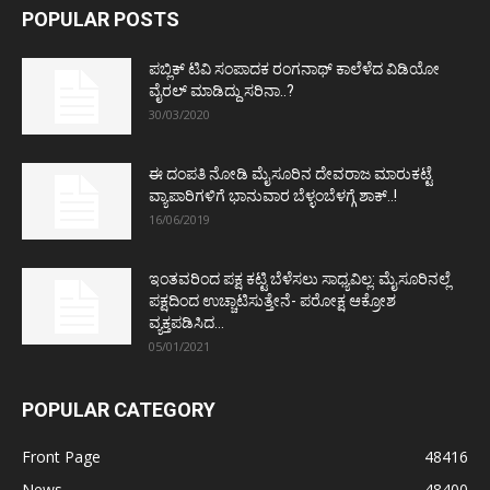
POPULAR POSTS
ಪಬ್ಲಿಕ್ ಟಿವಿ ಸಂಪಾದಕ ರಂಗನಾಥ್ ಕಾಲೆಳೆದ ವಿಡಿಯೋ
ವೈರಲ್ ಮಾಡಿದ್ದು ಸರಿನಾ..?
30/03/2020
ಈ ದಂಪತಿ ನೋಡಿ ಮೈಸೂರಿನ ದೇವರಾಜ ಮಾರುಕಟ್ಟೆ
ವ್ಯಾಪಾರಿಗಳಿಗೆ ಭಾನುವಾರ ಬೆಳ್ಳಂಬೆಳಗ್ಗೆ ಶಾಕ್..!
16/06/2019
ಇಂತವರಿಂದ ಪಕ್ಷ ಕಟ್ಟಿ ಬೆಳೆಸಲು ಸಾಧ್ಯವಿಲ್ಲ: ಮೈಸೂರಿನಲ್ಲೆ
ಪಕ್ಷದಿಂದ ಉಚ್ಚಾಟಿಸುತ್ತೇನೆ- ಪರೋಕ್ಷ ಆಕ್ರೋಶ
ವ್ಯಕ್ತಪಡಿಸಿದ...
05/01/2021
POPULAR CATEGORY
Front Page
48416
News
48400