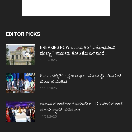
EDITOR PICKS
BREAKING NOW: ಉದಯಗಿರಿ “ ಪ್ರಚೋಧನಕಾರಿ
ಪೋಸ್ಟ್‌ “: ಜಾಮೀನು ಕೋರಿ ಕೋರ್ಟ್‌ ಮೊರೆ...
13/02/2025
5 ವರ್ಷದಲ್ಲಿ 20 ಲಕ್ಷ ಉದ್ಯೋಗ : ನೂತನ ಕೈಗಾರಿಕಾ ನೀತಿ
ಬಿಡುಗಡೆ ಮಾಡಿದ...
11/02/2025
ಜಾಗತಿಕ ಹೂಡಿಕೆದಾರರ ಸಮಾವೇಶ : 12 ವಿಶೇಷ ಹೂಡಿಕೆ
ವಲಯ ಸ್ಥಾಪನೆ: ಸಚಿವ ಎಂ...
11/02/2025