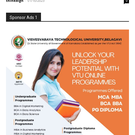
thinkbigh
-
01/10/2023
0
Sponsor Ads 1