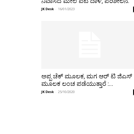
ನಿವಾಸದ ಮೇಲೆ ಐಟಿ ದಾಳಿ, ಪರಿಶೀಲನೆ.
JK Desk
-
16/01/2023
ಅಪ್ಪ ಚೆಕ್ ಮೂಲಕ, ಮಗ ಆರ್ ಟಿ ಜಿಎಸ್
ಮೂಲಕ ಲಂಚ ಪಡೆಯುತ್ತಾರೆ :...
JK Desk
-
25/10/2020