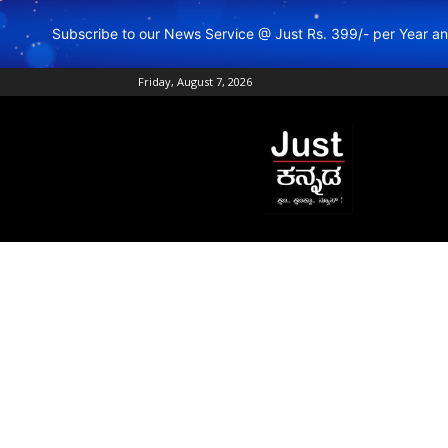
Subscribe to our News Service @ Just Rs. 399/- per Year 
Friday, August 7, 2026
Just
Kannada
–
Online
Kannada
News
|
Breaking
Kannada
News
|
Karnataka
News
|
Live