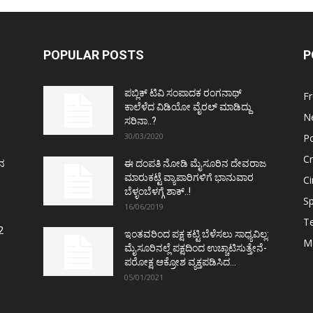
POPULAR POSTS
P
ಪಬ್ಲಿಕ್ ಟಿವಿ ಸಂಪಾದಕ ರಂಗನಾಥ್
F
ಕಾಲೆಳೆದ ವಿಡಿಯೋ ವೈರಲ್ ಮಾಡಿದ್ದು
N
ಸರಿನಾ..?
30/03/2020
Po
C
ತನ
ಈ ದಂಪತಿ ನೋಡಿ ಮೈಸೂರಿನ ದೇವರಾಜ
ಮಾರುಕಟ್ಟೆ ವ್ಯಾಪಾರಿಗಳಿಗೆ ಭಾನುವಾರ
C
ಬೆಳ್ಳಂಬೆಳಗ್ಗೆ ಶಾಕ್..!
Sp
16/06/2019
T
2
ಇಂತವರಿಂದ ಪಕ್ಷ ಕಟ್ಟಿ ಬೆಳೆಸಲು ಸಾಧ್ಯವಿಲ್ಲ:
M
ಮೈಸೂರಿನಲ್ಲೆ ಪಕ್ಷದಿಂದ ಉಚ್ಚಾಟಿಸುತ್ತೇನೆ-
ಪರೋಕ್ಷ ಆಕ್ರೋಶ ವ್ಯಕ್ತಪಡಿಸಿದ...
05/01/2021