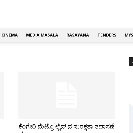
CINEMA
MEDIA MASALA
RASAYANA
TENDERS
MY
ಕೆಂಗೇರಿ ಮೆಟ್ರೊ ಲೈನ್‌ ನ ಸುರಕ್ಷತಾ ತಪಾಸಣೆ