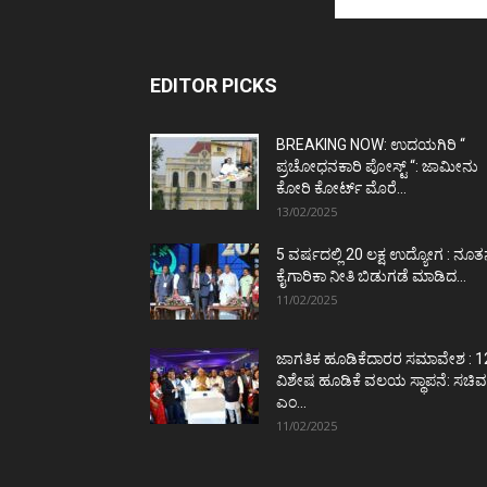
EDITOR PICKS
BREAKING NOW: ಉದಯಗಿರಿ “
ಪ್ರಚೋಧನಕಾರಿ ಪೋಸ್ಟ್‌ “: ಜಾಮೀನು
ಕೋರಿ ಕೋರ್ಟ್‌ ಮೊರೆ...
13/02/2025
5 ವರ್ಷದಲ್ಲಿ 20 ಲಕ್ಷ ಉದ್ಯೋಗ : ನೂ
ಕೈಗಾರಿಕಾ ನೀತಿ ಬಿಡುಗಡೆ ಮಾಡಿದ...
11/02/2025
ಜಾಗತಿಕ ಹೂಡಿಕೆದಾರರ ಸಮಾವೇಶ : 1
ವಿಶೇಷ ಹೂಡಿಕೆ ವಲಯ ಸ್ಥಾಪನೆ: ಸಚಿವ
ಎಂ...
11/02/2025