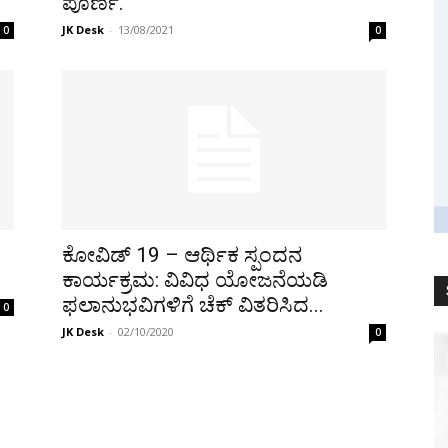
ಪೂರ್ಣ.
JK Desk
-
13/08/2021
0
0
ಕೋವಿಡ್ 19 – ಆರ್ಥಿಕ ಸ್ಪಂದನ
ಕಾರ್ಯಕ್ರಮ: ವಿವಿಧ ಯೋಜನೆಯಡಿ
ಫಲಾನುಭವಿಗಳಿಗೆ ಚೆಕ್ ವಿತರಿಸಿದ...
0
JK Desk
-
02/10/2020
0