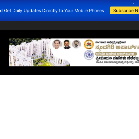
and Get Daily Updates Directly to Your Mobile Phones
Subscribe 
BDA Apartments