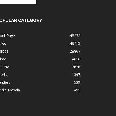
OPULAR CATEGORY
ront Page
48434
ews
48418
litics
28867
rime
4616
inema
3678
orts
1397
enders
539
edia Masala
491