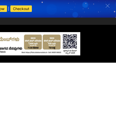
Now
|
Checkout