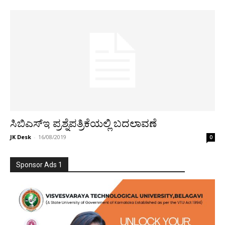
ಸಿಬಿಎಸ್​ಇ ಪ್ರಶ್ನೆಪತ್ರಿಕೆಯಲ್ಲಿ ಬದಲಾವಣೆ
JK Desk
-
16/08/2019
0
Sponsor Ads 1