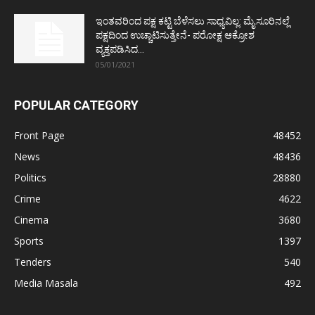
ಇಂತವರಿಂದ ಪಕ್ಷ ಕಟ್ಟಿ ಬೆಳೆಸಲು ಸಾಧ್ಯವಿಲ್ಲ: ಮೈಸೂರಿನಲ್ಲೆ
ಪಕ್ಷದಿಂದ ಉಚ್ಚಾಟಿಸುತ್ತೇನೆ- ಪರೋಕ್ಷ ಆಕ್ರೋಶ
ವ್ಯಕ್ತಪಡಿಸಿದ...
05/01/2021
POPULAR CATEGORY
Front Page
48452
News
48436
Politics
28880
Crime
4622
Cinema
3680
Sports
1397
Tenders
540
Media Masala
492