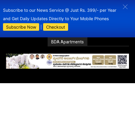
Subscribe to our News Service @ Just Rs. 399/- per Year
and Get Daily Updates Directly to Your Mobile Phones
Subscribe Now
|
Checkout
BDA Apartments