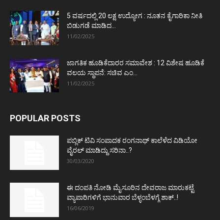
5 ವರ್ಷದಲ್ಲಿ 20 ಲಕ್ಷ ಉದ್ಯೋಗ : ನೂತನ ಕೈಗಾರಿಕಾ ನೀತಿ
ಬಿಡುಗಡೆ ಮಾಡಿದ...
11/02/2025
ಜಾಗತಿಕ ಹೂಡಿಕೆದಾರರ ಸಮಾವೇಶ : 12 ವಿಶೇಷ ಹೂಡಿಕೆ
ವಲಯ ಸ್ಥಾಪನೆ: ಸಚಿವ ಎಂ...
11/02/2025
POPULAR POSTS
ಪಬ್ಲಿಕ್ ಟಿವಿ ಸಂಪಾದಕ ರಂಗನಾಥ್ ಕಾಲೆಳೆದ ವಿಡಿಯೋ
ವೈರಲ್ ಮಾಡಿದ್ದು ಸರಿನಾ..?
30/03/2020
ಈ ದಂಪತಿ ನೋಡಿ ಮೈಸೂರಿನ ದೇವರಾಜ ಮಾರುಕಟ್ಟೆ
ವ್ಯಾಪಾರಿಗಳಿಗೆ ಭಾನುವಾರ ಬೆಳ್ಳಂಬೆಳಗ್ಗೆ ಶಾಕ್..!
16/06/2019