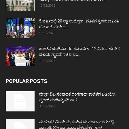
13/02/2025
5 ವರ್ಷದಲ್ಲಿ 20 ಲಕ್ಷ ಉದ್ಯೋಗ : ನೂತನ ಕೈಗಾರಿಕಾ ನೀತಿ
ಬಿಡುಗಡೆ ಮಾಡಿದ...
11/02/2025
ಜಾಗತಿಕ ಹೂಡಿಕೆದಾರರ ಸಮಾವೇಶ : 12 ವಿಶೇಷ ಹೂಡಿಕೆ
ವಲಯ ಸ್ಥಾಪನೆ: ಸಚಿವ ಎಂ...
11/02/2025
POPULAR POSTS
ಪಬ್ಲಿಕ್ ಟಿವಿ ಸಂಪಾದಕ ರಂಗನಾಥ್ ಕಾಲೆಳೆದ ವಿಡಿಯೋ
ವೈರಲ್ ಮಾಡಿದ್ದು ಸರಿನಾ..?
30/03/2020
ಈ ದಂಪತಿ ನೋಡಿ ಮೈಸೂರಿನ ದೇವರಾಜ ಮಾರುಕಟ್ಟೆ
ವ್ಯಾಪಾರಿಗಳಿಗೆ ಭಾನುವಾರ ಬೆಳ್ಳಂಬೆಳಗ್ಗೆ ಶಾಕ್..!