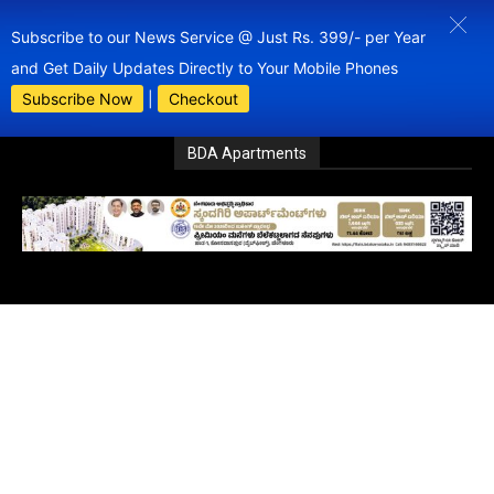
Subscribe to our News Service @ Just Rs. 399/- per Year
and Get Daily Updates Directly to Your Mobile Phones
Subscribe Now
|
Checkout
BDA Apartments