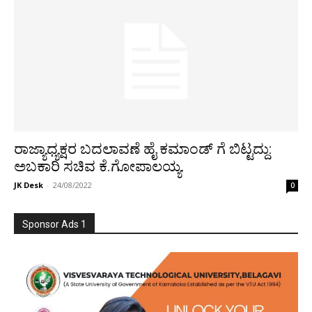
ರಾಜ್ಯಾಧ್ಯಕ್ಷರ ಬದಲಾವಣೆ ಹೈ ಕಮಾಂಡ್ ಗೆ ಬಿಟ್ಟದ್ದು:
ಅಬಕಾರಿ ಸಚಿವ ಕೆ.ಗೋಪಾಲಯ್ಯ.
JK Desk
-
24/08/2022
0
Sponsor Ads 1