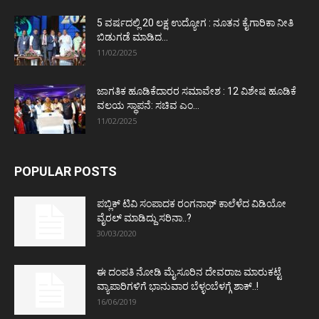
5 ವರ್ಷದಲ್ಲಿ 20 ಲಕ್ಷ ಉದ್ಯೋಗ : ನೂತನ ಕೈಗಾರಿಕಾ ನೀತಿ
ಬಿಡುಗಡೆ ಮಾಡಿದ...
11/02/2025
ಜಾಗತಿಕ ಹೂಡಿಕೆದಾರರ ಸಮಾವೇಶ : 12 ವಿಶೇಷ ಹೂಡಿಕೆ
ವಲಯ ಸ್ಥಾಪನೆ: ಸಚಿವ ಎಂ...
11/02/2025
POPULAR POSTS
ಪಬ್ಲಿಕ್ ಟಿವಿ ಸಂಪಾದಕ ರಂಗನಾಥ್ ಕಾಲೆಳೆದ ವಿಡಿಯೋ
ವೈರಲ್ ಮಾಡಿದ್ದು ಸರಿನಾ..?
30/03/2020
ಈ ದಂಪತಿ ನೋಡಿ ಮೈಸೂರಿನ ದೇವರಾಜ ಮಾರುಕಟ್ಟೆ
ವ್ಯಾಪಾರಿಗಳಿಗೆ ಭಾನುವಾರ ಬೆಳ್ಳಂಬೆಳಗ್ಗೆ ಶಾಕ್..!
16/06/2019