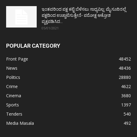
ಇಂತವರಿಂದ ಪಕ್ಷ ಕಟ್ಟಿ ಬೆಳೆಸಲು ಸಾಧ್ಯವಿಲ್ಲ: ಮೈಸೂರಿನಲ್ಲೆ
ಪಕ್ಷದಿಂದ ಉಚ್ಚಾಟಿಸುತ್ತೇನೆ- ಪರೋಕ್ಷ ಆಕ್ರೋಶ
ವ್ಯಕ್ತಪಡಿಸಿದ...
05/01/2021
POPULAR CATEGORY
Front Page
48452
News
48436
Politics
28880
Crime
4622
Cinema
3680
Sports
1397
Tenders
540
Media Masala
492