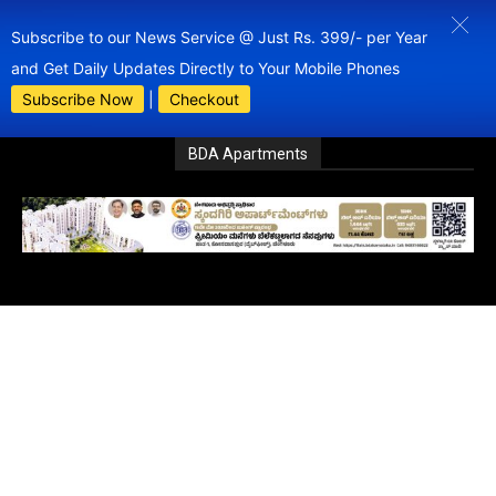
Subscribe to our News Service @ Just Rs. 399/- per Year
and Get Daily Updates Directly to Your Mobile Phones
Subscribe Now
|
Checkout
BDA Apartments