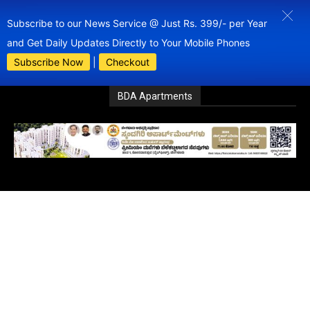
Subscribe to our News Service @ Just Rs. 399/- per Year
and Get Daily Updates Directly to Your Mobile Phones
Subscribe Now
|
Checkout
BDA Apartments