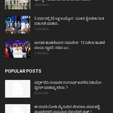
13/02/2025
5 ವರ್ಷದಲ್ಲಿ 20 ಲಕ್ಷ ಉದ್ಯೋಗ : ನೂತನ ಕೈಗಾರಿಕಾ ನೀತಿ
ಬಿಡುಗಡೆ ಮಾಡಿದ...
11/02/2025
ಜಾಗತಿಕ ಹೂಡಿಕೆದಾರರ ಸಮಾವೇಶ : 12 ವಿಶೇಷ ಹೂಡಿಕೆ
ವಲಯ ಸ್ಥಾಪನೆ: ಸಚಿವ ಎಂ...
11/02/2025
POPULAR POSTS
ಪಬ್ಲಿಕ್ ಟಿವಿ ಸಂಪಾದಕ ರಂಗನಾಥ್ ಕಾಲೆಳೆದ ವಿಡಿಯೋ
ವೈರಲ್ ಮಾಡಿದ್ದು ಸರಿನಾ..?
30/03/2020
ಈ ದಂಪತಿ ನೋಡಿ ಮೈಸೂರಿನ ದೇವರಾಜ ಮಾರುಕಟ್ಟೆ
ವ್ಯಾಪಾರಿಗಳಿಗೆ ಭಾನುವಾರ ಬೆಳ್ಳಂಬೆಳಗ್ಗೆ ಶಾಕ್..!