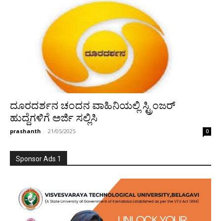
ದೂರದರ್ಶನ ಚಂದನ ವಾಹಿನಿಯಲ್ಲಿ ಸ್ಟ್ರಿಂಜರ್
ಹುದ್ದೆಗಳಿಗೆ ಅರ್ಜಿ ಸಲ್ಲಿಸಿ
prashanth
-
21/05/2025
0
Sponsor Ads 1