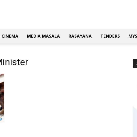
CINEMA
MEDIA MASALA
RASAYANA
TENDERS
MY
inister