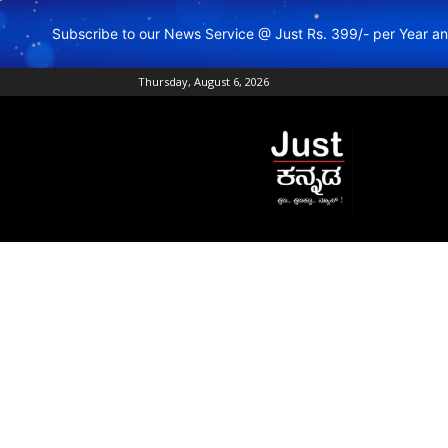
Subscribe to our News Service @ Just Rs. 399/- per Year 
Thursday, August 6, 2026
Just
Kannada
–
Online
Kannada
News
|
Breaking
Kannada
News
|
Karnataka
News
|
Live