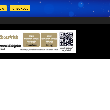
Now
|
Checkout