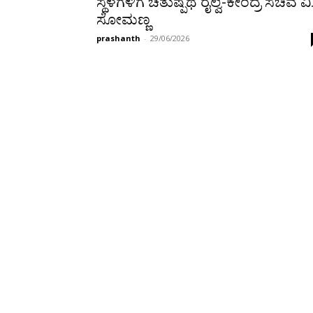
ಸ್ಥಳಗಳಿಗೆ ಚತುಷ್ಪಥ ರೈಲ್ವೆ-ಕೇಂದ್ರ ಸಚಿವ ವಿ
ಸೋಮಣ್ಣ
prashanth
-
29/06/2026