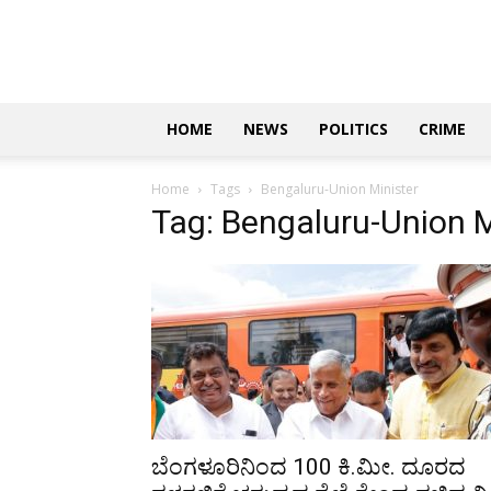
Updates
|
ಕನ್ನಡ
ನ್ಯೂಸ್
|
ಜಸ್ಟ್
HOME
NEWS
POLITICS
CRIME
ಕನ್ನಡ
Home
Tags
Bengaluru-Union Minister
Tag: Bengaluru-Union M
ಬೆಂಗಳೂರಿನಿಂದ 100 ಕಿ.ಮೀ. ದೂರದ