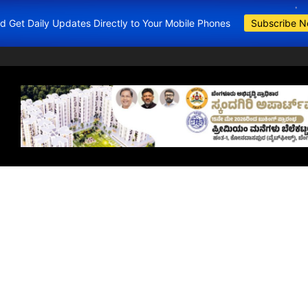
and Get Daily Updates Directly to Your Mobile Phones
Subscribe 
BDA Apartments