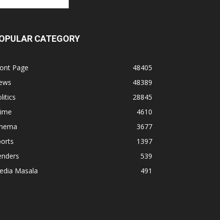
OPULAR CATEGORY
ront Page
48405
ews
48389
litics
28845
rime
4610
inema
3677
orts
1397
enders
539
edia Masala
491