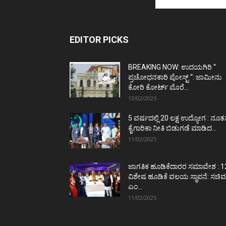
EDITOR PICKS
BREAKING NOW: ಉದಯಗಿರಿ “
ಪ್ರಚೋಧನಕಾರಿ ಪೋಸ್ಟ್‌ “: ಜಾಮೀನು
ಕೋರಿ ಕೋರ್ಟ್‌ ಮೊರೆ...
13/02/2025
5 ವರ್ಷದಲ್ಲಿ 20 ಲಕ್ಷ ಉದ್ಯೋಗ : ನೂ
ಕೈಗಾರಿಕಾ ನೀತಿ ಬಿಡುಗಡೆ ಮಾಡಿದ...
11/02/2025
ಜಾಗತಿಕ ಹೂಡಿಕೆದಾರರ ಸಮಾವೇಶ : 1
ವಿಶೇಷ ಹೂಡಿಕೆ ವಲಯ ಸ್ಥಾಪನೆ: ಸಚಿವ
ಎಂ...
11/02/2025