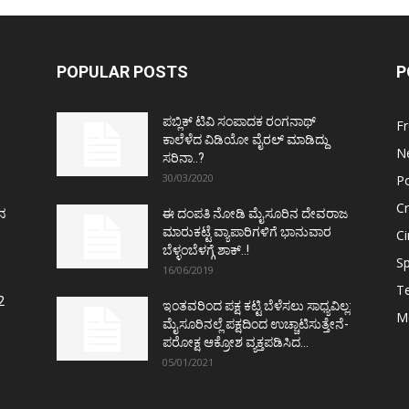
POPULAR POSTS
P
ಪಬ್ಲಿಕ್ ಟಿವಿ ಸಂಪಾದಕ ರಂಗನಾಥ್
F
ಕಾಲೆಳೆದ ವಿಡಿಯೋ ವೈರಲ್ ಮಾಡಿದ್ದು
N
ಸರಿನಾ..?
30/03/2020
Po
C
ತನ
ಈ ದಂಪತಿ ನೋಡಿ ಮೈಸೂರಿನ ದೇವರಾಜ
ಮಾರುಕಟ್ಟೆ ವ್ಯಾಪಾರಿಗಳಿಗೆ ಭಾನುವಾರ
C
ಬೆಳ್ಳಂಬೆಳಗ್ಗೆ ಶಾಕ್..!
Sp
16/06/2019
T
2
ಇಂತವರಿಂದ ಪಕ್ಷ ಕಟ್ಟಿ ಬೆಳೆಸಲು ಸಾಧ್ಯವಿಲ್ಲ:
M
ಮೈಸೂರಿನಲ್ಲೆ ಪಕ್ಷದಿಂದ ಉಚ್ಚಾಟಿಸುತ್ತೇನೆ-
ಪರೋಕ್ಷ ಆಕ್ರೋಶ ವ್ಯಕ್ತಪಡಿಸಿದ...
05/01/2021