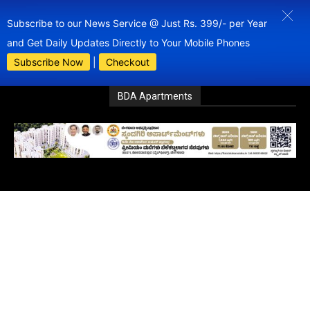
Subscribe to our News Service @ Just Rs. 399/- per Year
and Get Daily Updates Directly to Your Mobile Phones
Subscribe Now
|
Checkout
BDA Apartments