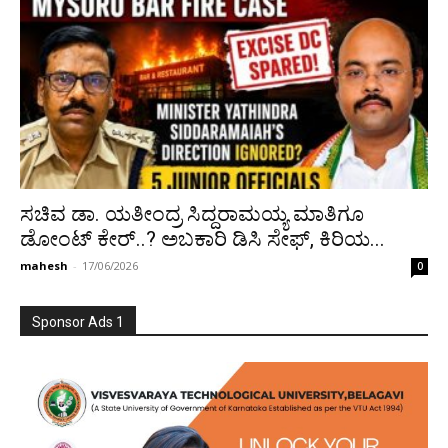
ಸಚಿವ ಡಾ. ಯತೀಂದ್ರ ಸಿದ್ದರಾಮಯ್ಯ ಮಾತಿಗೂ
ಡೋಂಟ್ ಕೇರ್..? ಅಬಕಾರಿ ಡಿಸಿ ಸೇಫ್, ಕಿರಿಯ...
mahesh
-
17/06/2026
0
Sponsor Ads 1