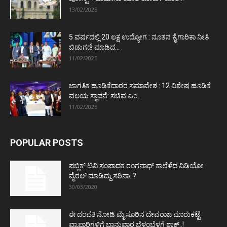
13/02/2025
5 ವರ್ಷದಲ್ಲಿ 20 ಲಕ್ಷ ಉದ್ಯೋಗ : ನೂತನ ಕೈಗಾರಿಕಾ ನೀತಿ
ಬಿಡುಗಡೆ ಮಾಡಿದ...
11/02/2025
ಜಾಗತಿಕ ಹೂಡಿಕೆದಾರರ ಸಮಾವೇಶ : 12 ವಿಶೇಷ ಹೂಡಿಕೆ
ವಲಯ ಸ್ಥಾಪನೆ: ಸಚಿವ ಎಂ...
11/02/2025
POPULAR POSTS
ಪಬ್ಲಿಕ್ ಟಿವಿ ಸಂಪಾದಕ ರಂಗನಾಥ್ ಕಾಲೆಳೆದ ವಿಡಿಯೋ
ವೈರಲ್ ಮಾಡಿದ್ದು ಸರಿನಾ..?
30/03/2020
ಈ ದಂಪತಿ ನೋಡಿ ಮೈಸೂರಿನ ದೇವರಾಜ ಮಾರುಕಟ್ಟೆ
ವ್ಯಾಪಾರಿಗಳಿಗೆ ಭಾನುವಾರ ಬೆಳ್ಳಂಬೆಳಗ್ಗೆ ಶಾಕ್..!