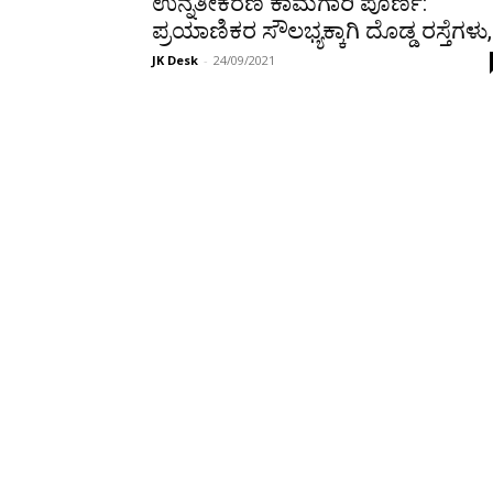
ಉನ್ನತೀಕರಣ ಕಾಮಗಾರಿ ಪೂರ್ಣ:
ಪ್ರಯಾಣಿಕರ ಸೌಲಭ್ಯಕ್ಕಾಗಿ ದೊಡ್ಡ ರಸ್ತೆಗಳು,.
JK Desk
-
24/09/2021