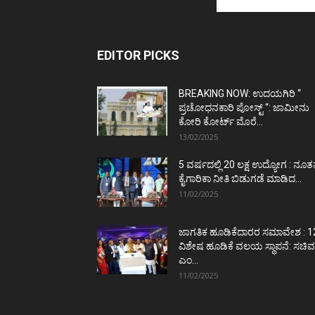
EDITOR PICKS
BREAKING NOW: ಉದಯಗಿರಿ “
ಪ್ರಚೋಧನಕಾರಿ ಪೋಸ್ಟ್‌ “: ಜಾಮೀನು
ಕೋರಿ ಕೋರ್ಟ್‌ ಮೊರೆ...
13/02/2025
5 ವರ್ಷದಲ್ಲಿ 20 ಲಕ್ಷ ಉದ್ಯೋಗ : ನೂ
ಕೈಗಾರಿಕಾ ನೀತಿ ಬಿಡುಗಡೆ ಮಾಡಿದ...
11/02/2025
ಜಾಗತಿಕ ಹೂಡಿಕೆದಾರರ ಸಮಾವೇಶ : 1
ವಿಶೇಷ ಹೂಡಿಕೆ ವಲಯ ಸ್ಥಾಪನೆ: ಸಚಿವ
ಎಂ...
11/02/2025