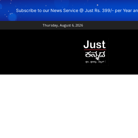
Subscribe to our News Service @ Just Rs. 399/- per Year 
Thursday, August 6, 2026
Just
Kannada
–
Online
Kannada
News
|
Breaking
Kannada
News
|
Karnataka
News
|
Live