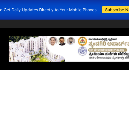
and Get Daily Updates Directly to Your Mobile Phones
Subscribe 
BDA Apartments