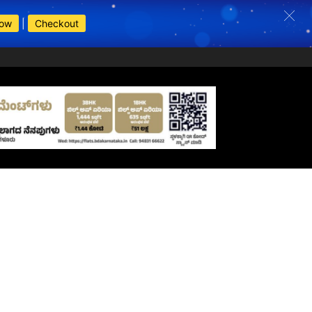
Now
|
Checkout