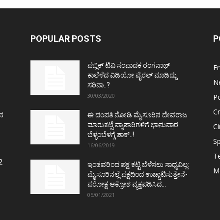
POPULAR POSTS
P
ಪಬ್ಲಿಕ್ ಟಿವಿ ಸಂಪಾದಕ ರಂಗನಾಥ್
F
ಕಾಲೆಳೆದ ವಿಡಿಯೋ ವೈರಲ್ ಮಾಡಿದ್ದು
N
ಸರಿನಾ..?
30/03/2020
Po
C
ತನ
ಈ ದಂಪತಿ ನೋಡಿ ಮೈಸೂರಿನ ದೇವರಾಜ
ಮಾರುಕಟ್ಟೆ ವ್ಯಾಪಾರಿಗಳಿಗೆ ಭಾನುವಾರ
C
ಬೆಳ್ಳಂಬೆಳಗ್ಗೆ ಶಾಕ್..!
Sp
16/06/2019
T
2
ಇಂತವರಿಂದ ಪಕ್ಷ ಕಟ್ಟಿ ಬೆಳೆಸಲು ಸಾಧ್ಯವಿಲ್ಲ:
M
ಮೈಸೂರಿನಲ್ಲೆ ಪಕ್ಷದಿಂದ ಉಚ್ಚಾಟಿಸುತ್ತೇನೆ-
ಪರೋಕ್ಷ ಆಕ್ರೋಶ ವ್ಯಕ್ತಪಡಿಸಿದ...
05/01/2021