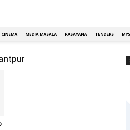
CINEMA
MEDIA MASALA
RASAYANA
TENDERS
MY
antpur
ಣ