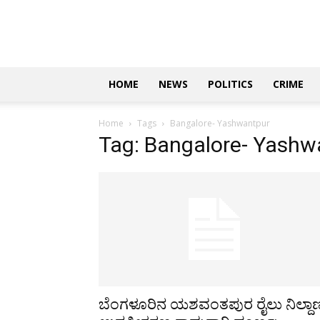
Updates
|
ಕನ್ನಡ
ನ್ಯೂಸ್
|
ಜಸ್ಟ್
HOME
NEWS
POLITICS
CRIME
ಕನ್ನಡ
Home
Tags
Bangalore- Yashwantpur
Tag: Bangalore- Yashw
ಬೆಂಗಳೂರಿನ ಯಶವಂತಪುರ ರೈಲು ನಿಲ್ದಾ