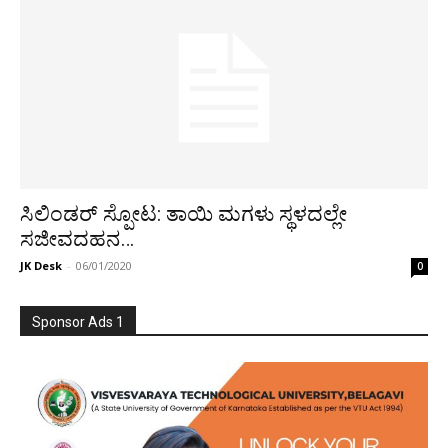
ಸಿಲಿಂಡರ್ ಸ್ಪೋಟ: ತಾಯಿ ಮಗಳು ಸ್ಥಳದಲ್ಲೇ
ಸಜೀವದಹನ…
JK Desk
-
06/01/2020
0
Sponsor Ads 1