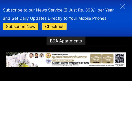
Subscribe to our News Service @ Just Rs. 399/- per Year
and Get Daily Updates Directly to Your Mobile Phones
Subscribe Now
|
Checkout
BDA Apartments