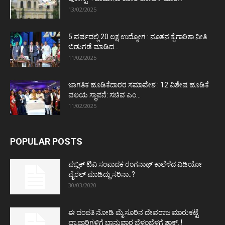
13/02/2025
5 ವರ್ಷದಲ್ಲಿ 20 ಲಕ್ಷ ಉದ್ಯೋಗ : ನೂತನ ಕೈಗಾರಿಕಾ ನೀತಿ
ಬಿಡುಗಡೆ ಮಾಡಿದ...
11/02/2025
ಜಾಗತಿಕ ಹೂಡಿಕೆದಾರರ ಸಮಾವೇಶ : 12 ವಿಶೇಷ ಹೂಡಿಕೆ
ವಲಯ ಸ್ಥಾಪನೆ: ಸಚಿವ ಎಂ...
11/02/2025
POPULAR POSTS
ಪಬ್ಲಿಕ್ ಟಿವಿ ಸಂಪಾದಕ ರಂಗನಾಥ್ ಕಾಲೆಳೆದ ವಿಡಿಯೋ
ವೈರಲ್ ಮಾಡಿದ್ದು ಸರಿನಾ..?
30/03/2020
ಈ ದಂಪತಿ ನೋಡಿ ಮೈಸೂರಿನ ದೇವರಾಜ ಮಾರುಕಟ್ಟೆ
ವ್ಯಾಪಾರಿಗಳಿಗೆ ಭಾನುವಾರ ಬೆಳ್ಳಂಬೆಳಗ್ಗೆ ಶಾಕ್..!