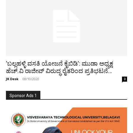
‘ಬಲ್ಲಹಳ್ಳಿ ವಸತಿ ಯೋಜನೆ ಕೈಬಿಡಿ’: ಮುಡಾ ಅಧ್ಯಕ್ಷ
ಹೆಚ್.ವಿ ರಾಜೀವ್ ವಿರುದ್ಧ ರೈತರಿಂದ ಪ್ರತಿಭಟನೆ…
JK Desk
-
08/10/2020
0
Sponsor Ads 1