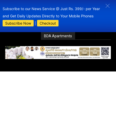
Subscribe to our News Service @ Just Rs. 399/- per Year
and Get Daily Updates Directly to Your Mobile Phones
Subscribe Now
|
Checkout
BDA Apartments