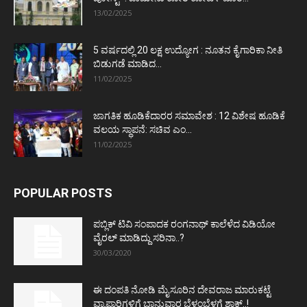
13/02/2025
5 ವರ್ಷದಲ್ಲಿ 20 ಲಕ್ಷ ಉದ್ಯೋಗ : ನೂತನ ಕೈಗಾರಿಕಾ ನೀತಿ
ಬಿಡುಗಡೆ ಮಾಡಿದ...
11/02/2025
ಜಾಗತಿಕ ಹೂಡಿಕೆದಾರರ ಸಮಾವೇಶ : 12 ವಿಶೇಷ ಹೂಡಿಕೆ
ವಲಯ ಸ್ಥಾಪನೆ: ಸಚಿವ ಎಂ...
11/02/2025
POPULAR POSTS
ಪಬ್ಲಿಕ್ ಟಿವಿ ಸಂಪಾದಕ ರಂಗನಾಥ್ ಕಾಲೆಳೆದ ವಿಡಿಯೋ
ವೈರಲ್ ಮಾಡಿದ್ದು ಸರಿನಾ..?
30/03/2020
ಈ ದಂಪತಿ ನೋಡಿ ಮೈಸೂರಿನ ದೇವರಾಜ ಮಾರುಕಟ್ಟೆ
ವ್ಯಾಪಾರಿಗಳಿಗೆ ಭಾನುವಾರ ಬೆಳ್ಳಂಬೆಳಗ್ಗೆ ಶಾಕ್..!