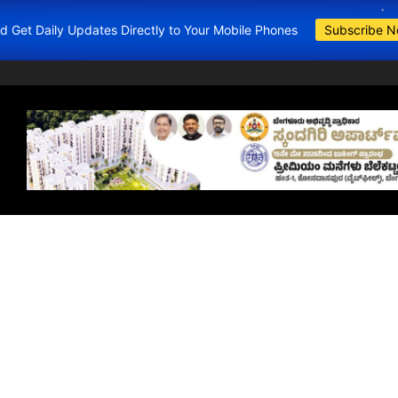
and Get Daily Updates Directly to Your Mobile Phones
Subscribe 
BDA Apartments