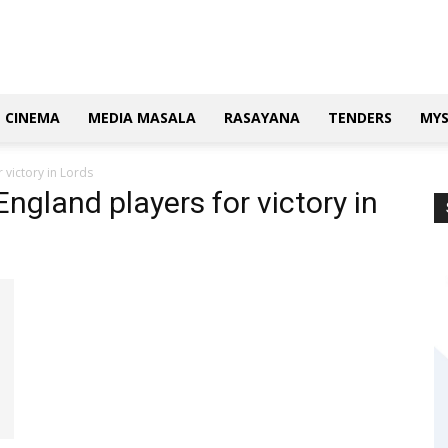
CINEMA
MEDIA MASALA
RASAYANA
TENDERS
MY
 victory in Lords
England players for victory in