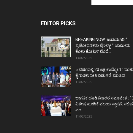
EDITOR PICKS
BREAKING NOW: ಉದಯಗಿರಿ “
ಪ್ರಚೋಧನಕಾರಿ ಪೋಸ್ಟ್‌ “: ಜಾಮೀನು
ಕೋರಿ ಕೋರ್ಟ್‌ ಮೊರೆ...
13/02/2025
5 ವರ್ಷದಲ್ಲಿ 20 ಲಕ್ಷ ಉದ್ಯೋಗ : ನೂ
ಕೈಗಾರಿಕಾ ನೀತಿ ಬಿಡುಗಡೆ ಮಾಡಿದ...
11/02/2025
ಜಾಗತಿಕ ಹೂಡಿಕೆದಾರರ ಸಮಾವೇಶ : 1
ವಿಶೇಷ ಹೂಡಿಕೆ ವಲಯ ಸ್ಥಾಪನೆ: ಸಚಿವ
ಎಂ...
11/02/2025