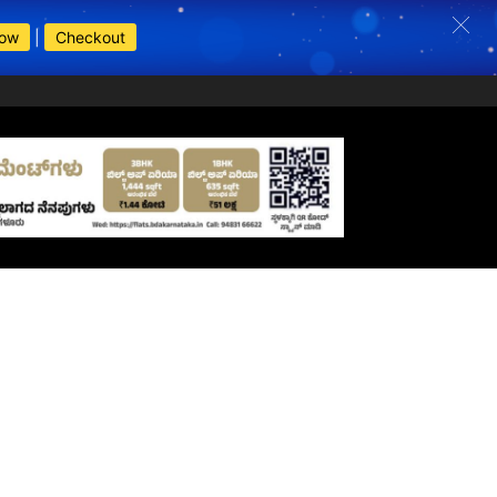
Now
|
Checkout