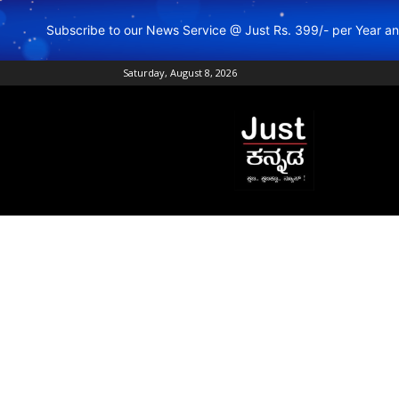
Subscribe to our News Service @ Just Rs. 399/- per Year 
Saturday, August 8, 2026
Just
Kannada
–
Online
Kannada
News
|
Breaking
Kannada
News
|
Karnataka
News
|
Live