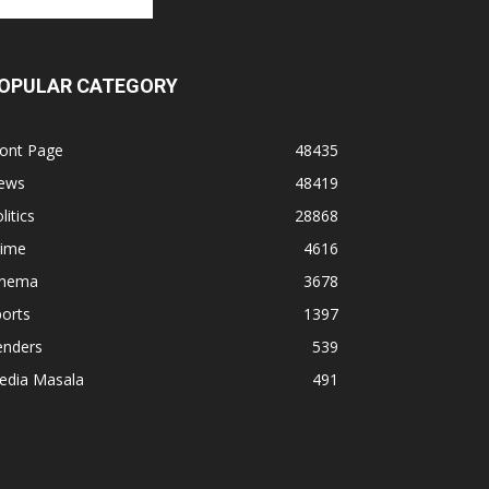
OPULAR CATEGORY
ront Page
48435
ews
48419
litics
28868
rime
4616
inema
3678
orts
1397
enders
539
edia Masala
491