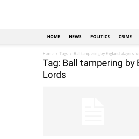
Updates
|
ಕನ್ನಡ
ನ್ಯೂಸ್
|
ಜಸ್ಟ್
HOME
NEWS
POLITICS
CRIME
ಕನ್ನಡ
Home
Tags
Ball tampering by England players for
Tag: Ball tampering by 
Lords