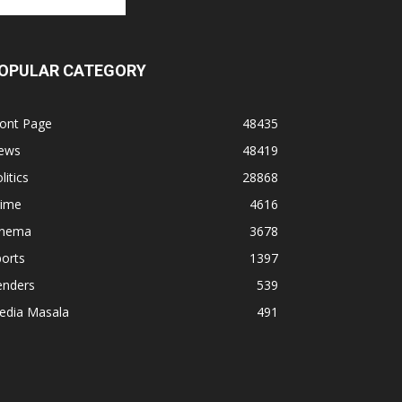
OPULAR CATEGORY
ront Page
48435
ews
48419
litics
28868
rime
4616
inema
3678
orts
1397
enders
539
edia Masala
491