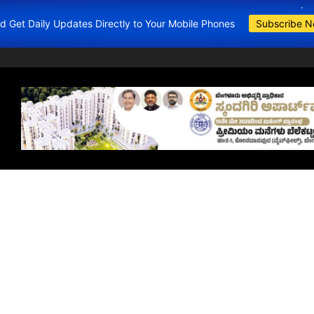
and Get Daily Updates Directly to Your Mobile Phones
Subscribe 
BDA Apartments