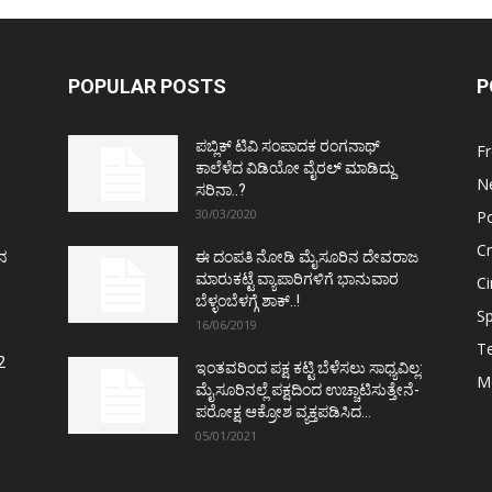
POPULAR POSTS
P
ಪಬ್ಲಿಕ್ ಟಿವಿ ಸಂಪಾದಕ ರಂಗನಾಥ್
F
ಕಾಲೆಳೆದ ವಿಡಿಯೋ ವೈರಲ್ ಮಾಡಿದ್ದು
N
ಸರಿನಾ..?
30/03/2020
Po
C
ತನ
ಈ ದಂಪತಿ ನೋಡಿ ಮೈಸೂರಿನ ದೇವರಾಜ
ಮಾರುಕಟ್ಟೆ ವ್ಯಾಪಾರಿಗಳಿಗೆ ಭಾನುವಾರ
C
ಬೆಳ್ಳಂಬೆಳಗ್ಗೆ ಶಾಕ್..!
Sp
16/06/2019
T
2
ಇಂತವರಿಂದ ಪಕ್ಷ ಕಟ್ಟಿ ಬೆಳೆಸಲು ಸಾಧ್ಯವಿಲ್ಲ:
M
ಮೈಸೂರಿನಲ್ಲೆ ಪಕ್ಷದಿಂದ ಉಚ್ಚಾಟಿಸುತ್ತೇನೆ-
ಪರೋಕ್ಷ ಆಕ್ರೋಶ ವ್ಯಕ್ತಪಡಿಸಿದ...
05/01/2021