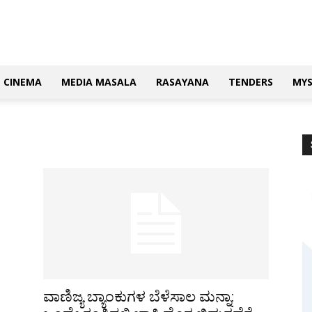
CINEMA
MEDIA MASALA
RASAYANA
TENDERS
MY
ವಾಣಿಜ್ಯ ಬ್ಯಾಂಕುಗಳ ಬೆಳೆಸಾಲ ಮನ್ನಾ: