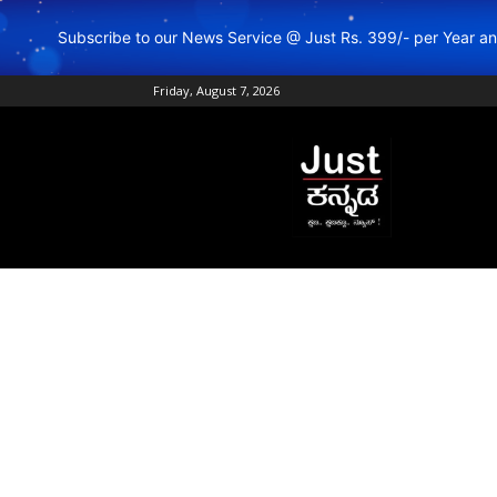
Subscribe to our News Service @ Just Rs. 399/- per Year 
Friday, August 7, 2026
Just
Kannada
–
Online
Kannada
News
|
Breaking
Kannada
News
|
Karnataka
News
|
Live