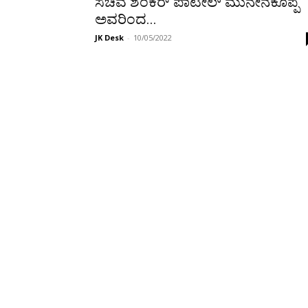
ಸಚಿವ ಶಂಕರ್ ಪಾಟೀಲ್ ಮುನೇನಕೊಪ್ಪ
ಅವರಿಂದ...
JK Desk
-
10/05/2022