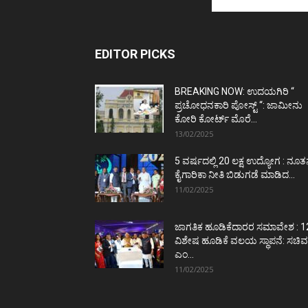
EDITOR PICKS
BREAKING NOW: ಉದಯಗಿರಿ “
ಪ್ರಚೋಧನಕಾರಿ ಪೋಸ್ಟ್‌ “: ಜಾಮೀನು
ಕೋರಿ ಕೋರ್ಟ್‌ ಮೊರೆ...
13/02/2025
5 ವರ್ಷದಲ್ಲಿ 20 ಲಕ್ಷ ಉದ್ಯೋಗ : ನೂ
ಕೈಗಾರಿಕಾ ನೀತಿ ಬಿಡುಗಡೆ ಮಾಡಿದ...
11/02/2025
ಜಾಗತಿಕ ಹೂಡಿಕೆದಾರರ ಸಮಾವೇಶ : 1
ವಿಶೇಷ ಹೂಡಿಕೆ ವಲಯ ಸ್ಥಾಪನೆ: ಸಚಿವ
ಎಂ...
11/02/2025