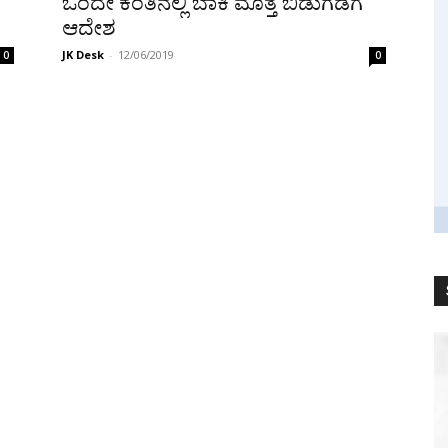
ಒಂದೇ ಕಂತಿನಲ್ಲಿ ಬಾಕಿ ಮೊತ್ತ ಬಿಡುಗಡೆಗೆ
ಆದೇಶ
JK Desk
-
12/06/2019
0
0