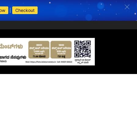
Now
|
Checkout