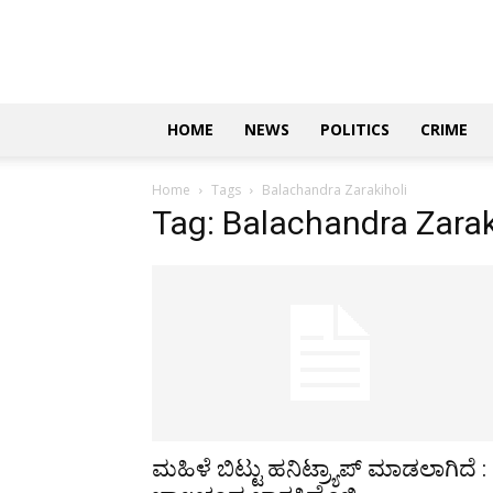
Updates
|
ಕನ್ನಡ
ನ್ಯೂಸ್
|
ಜಸ್ಟ್
HOME
NEWS
POLITICS
CRIME
ಕನ್ನಡ
Home
Tags
Balachandra Zarakiholi
Tag: Balachandra Zarak
ಮಹಿಳೆ ಬಿಟ್ಟು ಹನಿಟ್ರ್ಯಾಪ್ ಮಾಡಲಾಗಿದೆ :