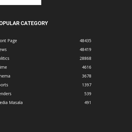
OPULAR CATEGORY
ront Page
48435
ews
48419
litics
28868
rime
4616
inema
3678
orts
1397
enders
539
edia Masala
491