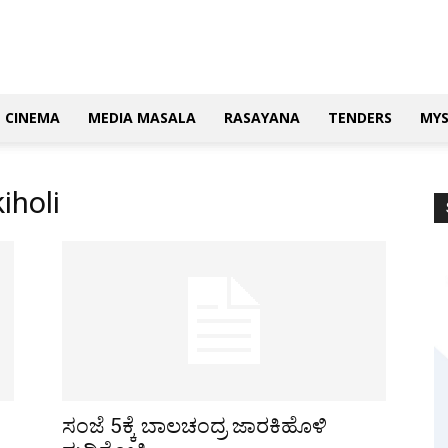
CINEMA
MEDIA MASALA
RASAYANA
TENDERS
MY
iholi
ಸಂಜೆ 5ಕ್ಕೆ ಬಾಲಚಂದ್ರ ಜಾರಕಿಹೊಳಿ