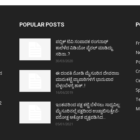
POPULAR POSTS
P
ಪಬ್ಲಿಕ್ ಟಿವಿ ಸಂಪಾದಕ ರಂಗನಾಥ್
F
ಕಾಲೆಳೆದ ವಿಡಿಯೋ ವೈರಲ್ ಮಾಡಿದ್ದು
N
ಸರಿನಾ..?
30/03/2020
Po
C
ತನ
ಈ ದಂಪತಿ ನೋಡಿ ಮೈಸೂರಿನ ದೇವರಾಜ
ಮಾರುಕಟ್ಟೆ ವ್ಯಾಪಾರಿಗಳಿಗೆ ಭಾನುವಾರ
C
ಬೆಳ್ಳಂಬೆಳಗ್ಗೆ ಶಾಕ್..!
Sp
16/06/2019
T
2
ಇಂತವರಿಂದ ಪಕ್ಷ ಕಟ್ಟಿ ಬೆಳೆಸಲು ಸಾಧ್ಯವಿಲ್ಲ:
M
ಮೈಸೂರಿನಲ್ಲೆ ಪಕ್ಷದಿಂದ ಉಚ್ಚಾಟಿಸುತ್ತೇನೆ-
ಪರೋಕ್ಷ ಆಕ್ರೋಶ ವ್ಯಕ್ತಪಡಿಸಿದ...
05/01/2021