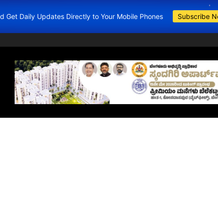
and Get Daily Updates Directly to Your Mobile Phones
Subscribe 
BDA Apartments