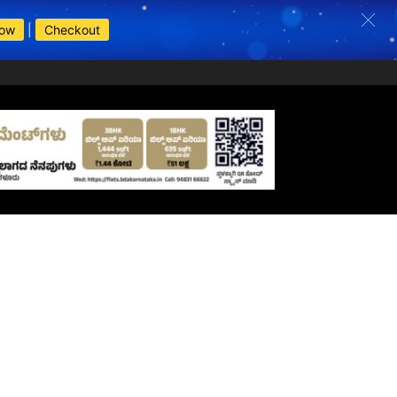
Now
|
Checkout