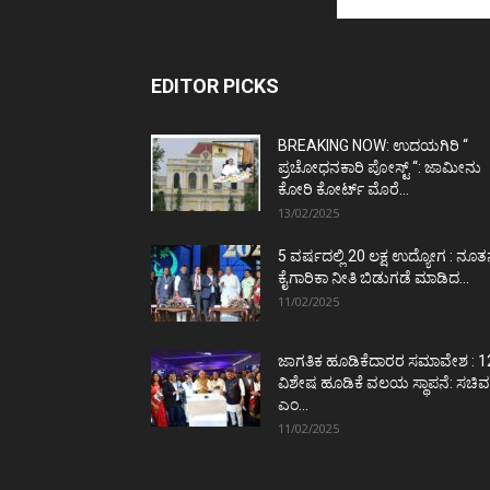
EDITOR PICKS
BREAKING NOW: ಉದಯಗಿರಿ “
ಪ್ರಚೋಧನಕಾರಿ ಪೋಸ್ಟ್‌ “: ಜಾಮೀನು
ಕೋರಿ ಕೋರ್ಟ್‌ ಮೊರೆ...
13/02/2025
5 ವರ್ಷದಲ್ಲಿ 20 ಲಕ್ಷ ಉದ್ಯೋಗ : ನೂ
ಕೈಗಾರಿಕಾ ನೀತಿ ಬಿಡುಗಡೆ ಮಾಡಿದ...
11/02/2025
ಜಾಗತಿಕ ಹೂಡಿಕೆದಾರರ ಸಮಾವೇಶ : 1
ವಿಶೇಷ ಹೂಡಿಕೆ ವಲಯ ಸ್ಥಾಪನೆ: ಸಚಿವ
ಎಂ...
11/02/2025