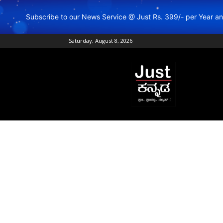
Subscribe to our News Service @ Just Rs. 399/- per Year 
Saturday, August 8, 2026
Just
Kannada
–
Online
Kannada
News
|
Breaking
Kannada
News
|
Karnataka
News
|
Live