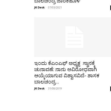
ಬಾಲಚಂದ್ರ ಜಾರಕಿಹೊಳಿ
JK Desk
-
07/03/2021
ಇಂದು ಕೆಎಂಎಫ್ ಅಧ್ಯಕ್ಷ ಸ್ಥಾನಕ್ಕೆ
ಚುನಾವಣೆ: ನಾನು ಅವಿರೋಧವಾಗಿ
ಆಯ್ಕೆಯಾಗುವ ವಿಶ್ವಾಸವಿದೆ- ಶಾಸಕ
ಬಾಲಚಂದ್ರ...
JK Desk
-
31/08/2019