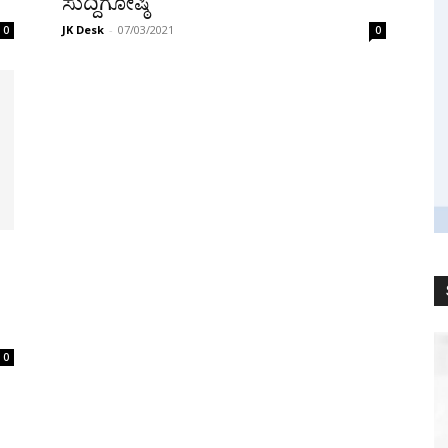
ಸುದ್ದಿಗೋಷ್ಠಿ
JK Desk
-
07/03/2021
0
0
0