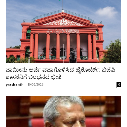
ಜಾಮೀನು ಅರ್ಜಿ ವಜಾಗೊಳಿಸಿದ ಹೈಕೋರ್ಟ್: ಬಿಜೆಪಿ
ಶಾಸಕನಿಗೆ ಬಂಧನದ ಭೀತಿ
prashanth
-
10/02/2026
0