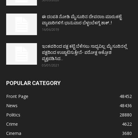
ಈ ದಂಪತಿ ನೋಡಿ ಮೈಸೂರಿನ ದೇವರಾಜ ಮಾರುಕಟ್ಟೆ
ವ್ಯಾಪಾರಿಗಳಿಗೆ ಭಾನುವಾರ ಬೆಳ್ಳಂಬೆಳಗ್ಗೆ ಶಾಕ್..!
16/06/2019
ಇಂತವರಿಂದ ಪಕ್ಷ ಕಟ್ಟಿ ಬೆಳೆಸಲು ಸಾಧ್ಯವಿಲ್ಲ: ಮೈಸೂರಿನಲ್ಲೆ
ಪಕ್ಷದಿಂದ ಉಚ್ಚಾಟಿಸುತ್ತೇನೆ- ಪರೋಕ್ಷ ಆಕ್ರೋಶ
ವ್ಯಕ್ತಪಡಿಸಿದ...
05/01/2021
POPULAR CATEGORY
Front Page
48452
News
48436
Politics
28880
Crime
4622
Cinema
3680