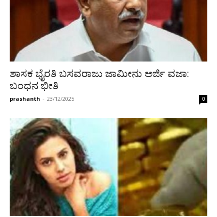
ಶಾಸಕ ಭೈರತಿ ಬಸವರಾಜು ಜಾಮೀನು ಅರ್ಜಿ ವಜಾ:
ಬಂಧನ ಭೀತಿ
prashanth
-
23/12/2025
0