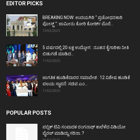
EDITOR PICKS
BREAKING NOW: ಉದಯಗಿರಿ “ ಪ್ರಚೋಧನಕಾರಿ
ಪೋಸ್ಟ್‌ “: ಜಾಮೀನು ಕೋರಿ ಕೋರ್ಟ್‌ ಮೊರೆ...
13/02/2025
5 ವರ್ಷದಲ್ಲಿ 20 ಲಕ್ಷ ಉದ್ಯೋಗ : ನೂತನ ಕೈಗಾರಿಕಾ ನೀತಿ
ಬಿಡುಗಡೆ ಮಾಡಿದ...
11/02/2025
ಜಾಗತಿಕ ಹೂಡಿಕೆದಾರರ ಸಮಾವೇಶ : 12 ವಿಶೇಷ ಹೂಡಿಕೆ
ವಲಯ ಸ್ಥಾಪನೆ: ಸಚಿವ ಎಂ...
11/02/2025
POPULAR POSTS
ಪಬ್ಲಿಕ್ ಟಿವಿ ಸಂಪಾದಕ ರಂಗನಾಥ್ ಕಾಲೆಳೆದ ವಿಡಿಯೋ
ವೈರಲ್ ಮಾಡಿದ್ದು ಸರಿನಾ..?
30/03/2020