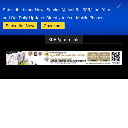
Subscribe to our News Service @ Just Rs. 399/- per Year
and Get Daily Updates Directly to Your Mobile Phones
Subscribe Now
|
Checkout
BDA Apartments