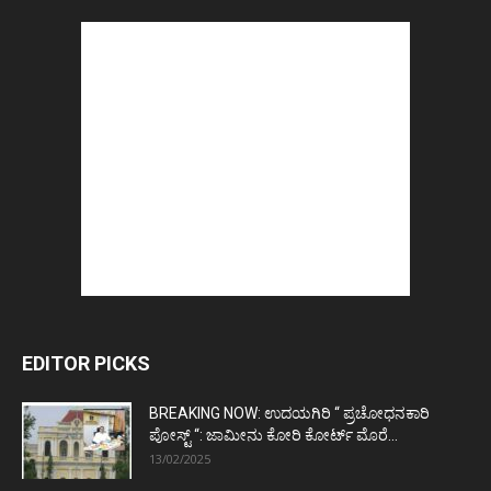
EDITOR PICKS
BREAKING NOW: ಉದಯಗಿರಿ “ ಪ್ರಚೋಧನಕಾರಿ
ಪೋಸ್ಟ್‌ “: ಜಾಮೀನು ಕೋರಿ ಕೋರ್ಟ್‌ ಮೊರೆ...
13/02/2025