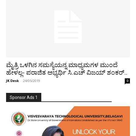
ಮೈತ್ರಿ ಒಳಗಿನ ಸಮಸ್ಯೆಯನ್ನ ಮಾಧ್ಯಮಗಳ ಮುಂದೆ
ಹೇಳಲ್ಲ- ಪರಾಜಿತ ಅಭ್ಯರ್ಥಿ ಸಿ.ಎಚ್ ವಿಜಯ್ ಶಂಕರ್..
JK Desk
-
24/05/2019
0
Sponsor Ads 1