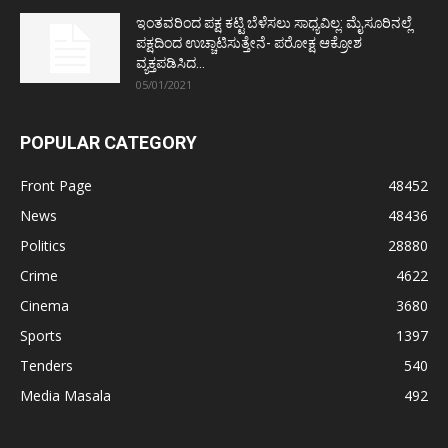
ಇಂತವರಿಂದ ಪಕ್ಷ ಕಟ್ಟಿ ಬೆಳೆಸಲು ಸಾಧ್ಯವಿಲ್ಲ: ಮೈಸೂರಿನಲ್ಲೆ
ಪಕ್ಷದಿಂದ ಉಚ್ಚಾಟಿಸುತ್ತೇನೆ- ಪರೋಕ್ಷ ಆಕ್ರೋಶ
ವ್ಯಕ್ತಪಡಿಸಿದ...
05/01/2021
POPULAR CATEGORY
Front Page
48452
News
48436
Politics
28880
Crime
4622
Cinema
3680
Sports
1397
Tenders
540
Media Masala
492