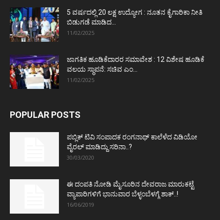
5 ವರ್ಷದಲ್ಲಿ 20 ಲಕ್ಷ ಉದ್ಯೋಗ : ನೂತನ ಕೈಗಾರಿಕಾ ನೀತಿ
ಬಿಡುಗಡೆ ಮಾಡಿದ...
11/02/2025
ಜಾಗತಿಕ ಹೂಡಿಕೆದಾರರ ಸಮಾವೇಶ : 12 ವಿಶೇಷ ಹೂಡಿಕೆ
ವಲಯ ಸ್ಥಾಪನೆ: ಸಚಿವ ಎಂ...
11/02/2025
POPULAR POSTS
ಪಬ್ಲಿಕ್ ಟಿವಿ ಸಂಪಾದಕ ರಂಗನಾಥ್ ಕಾಲೆಳೆದ ವಿಡಿಯೋ
ವೈರಲ್ ಮಾಡಿದ್ದು ಸರಿನಾ..?
30/03/2020
ಈ ದಂಪತಿ ನೋಡಿ ಮೈಸೂರಿನ ದೇವರಾಜ ಮಾರುಕಟ್ಟೆ
ವ್ಯಾಪಾರಿಗಳಿಗೆ ಭಾನುವಾರ ಬೆಳ್ಳಂಬೆಳಗ್ಗೆ ಶಾಕ್..!
16/06/2019