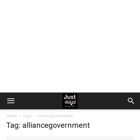
Home
Tags
Alliancegovernment
Tag: alliancegovernment