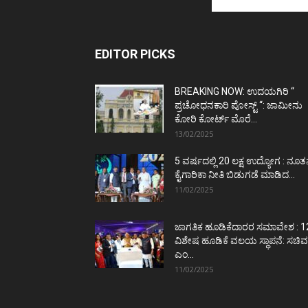
EDITOR PICKS
BREAKING NOW: ಉದಯಗಿರಿ “
ಪ್ರಚೋಧನಕಾರಿ ಪೋಸ್ಟ್‌ “: ಜಾಮೀನು
ಕೋರಿ ಕೋರ್ಟ್‌ ಮೊರೆ...
13/02/2025
5 ವರ್ಷದಲ್ಲಿ 20 ಲಕ್ಷ ಉದ್ಯೋಗ : ನೂ
ಕೈಗಾರಿಕಾ ನೀತಿ ಬಿಡುಗಡೆ ಮಾಡಿದ...
11/02/2025
ಜಾಗತಿಕ ಹೂಡಿಕೆದಾರರ ಸಮಾವೇಶ : 1
ವಿಶೇಷ ಹೂಡಿಕೆ ವಲಯ ಸ್ಥಾಪನೆ: ಸಚಿವ
ಎಂ...
11/02/2025