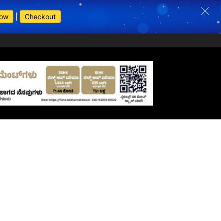
Now
|
Checkout