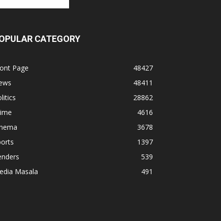
OPULAR CATEGORY
ront Page
48427
ews
48411
litics
28862
rime
4616
inema
3678
orts
1397
enders
539
edia Masala
491