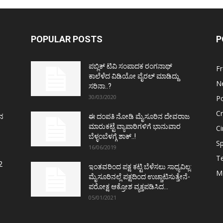
POPULAR POSTS
P
ಪಬ್ಲಿಕ್ ಟಿವಿ ಸಂಪಾದಕ ರಂಗನಾಥ್
F
ಕಾಲೆಳೆದ ವಿಡಿಯೋ ವೈರಲ್ ಮಾಡಿದ್ದು
N
ಸರಿನಾ..?
30/03/2020
Po
C
ತನ
ಈ ದಂಪತಿ ನೋಡಿ ಮೈಸೂರಿನ ದೇವರಾಜ
ಮಾರುಕಟ್ಟೆ ವ್ಯಾಪಾರಿಗಳಿಗೆ ಭಾನುವಾರ
C
ಬೆಳ್ಳಂಬೆಳಗ್ಗೆ ಶಾಕ್..!
Sp
16/06/2019
T
2
ಇಂತವರಿಂದ ಪಕ್ಷ ಕಟ್ಟಿ ಬೆಳೆಸಲು ಸಾಧ್ಯವಿಲ್ಲ:
M
ಮೈಸೂರಿನಲ್ಲೆ ಪಕ್ಷದಿಂದ ಉಚ್ಚಾಟಿಸುತ್ತೇನೆ-
ಪರೋಕ್ಷ ಆಕ್ರೋಶ ವ್ಯಕ್ತಪಡಿಸಿದ...
05/01/2021