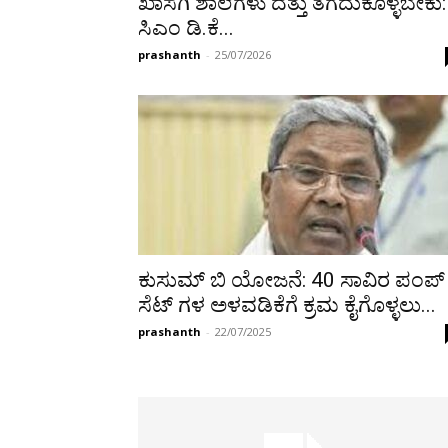
ಖಾಸಗಿ ಶಾಲೆಗಳು ದತ್ತು ತೆಗೆದುಕೊಳ್ಳಬೇಕು:
ಸಿಎಂ ಡಿ.ಕೆ...
prashanth
-
25/07/2026
ಕುಸುಮ್ ಬಿ ಯೋಜನೆ: 40 ಸಾವಿರ ಪಂಪ್
ಸೆಟ್ ಗಳ ಅಳವಡಿಕೆಗೆ ಕ್ರಮ ಕೈಗೊಳ್ಳಲು...
prashanth
-
22/07/2025