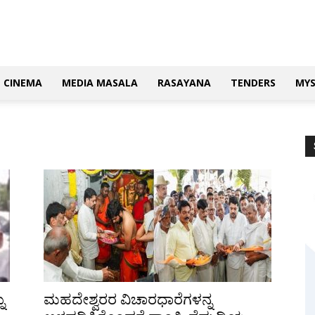
CINEMA
MEDIA MASALA
RASAYANA
TENDERS
MY
ು
ಮಹದೇಶ್ವರರ ವಿಚಾರಧಾರೆಗಳನ್ನ