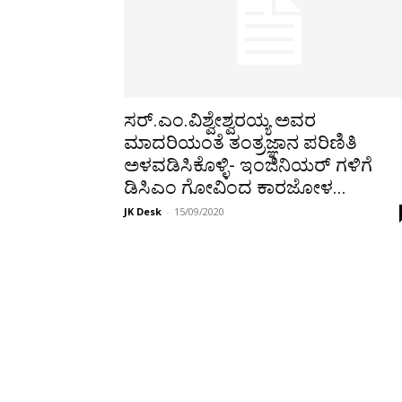
ಸರ್.ಎಂ.ವಿಶ್ವೇಶ್ವರಯ್ಯ ಅವರ
ಮಾದರಿಯಂತೆ ತಂತ್ರಜ್ಞಾನ ಪರಿಣಿತಿ
ಅಳವಡಿಸಿಕೊಳ್ಳಿ- ಇಂಜಿನಿಯರ್‍ ಗಳಿಗೆ
ಡಿಸಿಎಂ ಗೋವಿಂದ ಕಾರಜೋಳ...
JK Desk
-
15/09/2020