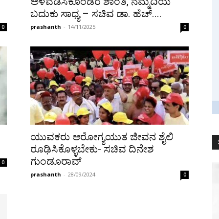
ಅಳವಡಿಸಿಕೊಂಡರೆ ಶಾಂತಿ, ನೆಮ್ಮದಿಯ
ಬದುಕು ಸಾಧ್ಯ – ಸಚಿವ ಡಾ. ಹೆಚ್....
prashanth
-
14/11/2025
0
0
ಯುವಕರು ಆರೋಗ್ಯಯುತ ಜೀವನ ಶೈಲಿ
ರೂಢಿಸಿಕೊಳ್ಳಬೇಕು- ಸಚಿವ ದಿನೇಶ
ಗುಂಡೂರಾವ್
0
prashanth
-
28/09/2024
0