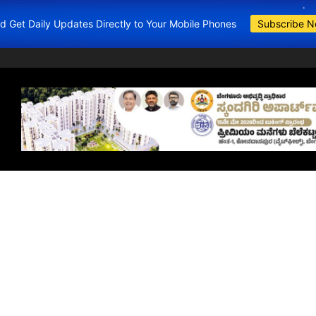
and Get Daily Updates Directly to Your Mobile Phones
Subscribe 
BDA Apartments