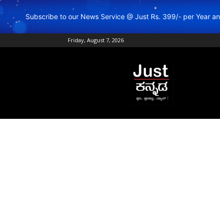
Subscribe to our News Service @ Just Rs. 399/- per Year 
Friday, August 7, 2026
Just
Kannada
–
Online
Kannada
News
|
Breaking
Kannada
News
|
Karnataka
News
|
Live