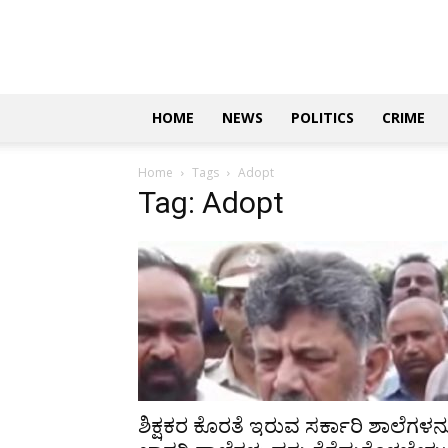
Updates
|
ಕನ್ನಡ
ನ್ಯೂಸ್
|
ಜಸ್ಟ್
HOME
NEWS
POLITICS
CRIME
ಕನ್ನಡ
Home
Tags
Adopt
Tag: Adopt
ಶಿಕ್ಷಕರ ಕೊರತೆ ಇರುವ ಸರ್ಕಾರಿ ಶಾಲೆಗಳನ್ನ