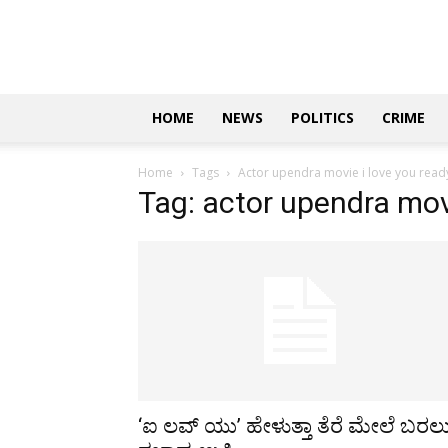
Updates
|
ಕನ್ನಡ
ನ್ಯೂಸ್
|
ಜಸ್ಟ್
HOME
NEWS
POLITICS
CRIME
ಕನ್ನಡ
Home
Tags
Actor upendra movie i love you ready
Tag: actor upendra movi
‘ಐ ಲವ್‌ ಯು’ ಹೇಳುತ್ತಾ ತೆರೆ ಮೇಲೆ ಬರಲ