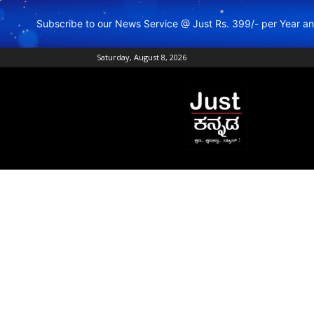
Subscribe to our News Service @ Just Rs. 399/- per Year 
Saturday, August 8, 2026
Just
Kannada
–
Online
Kannada
News
|
Breaking
Kannada
News
|
Karnataka
News
|
Live