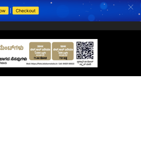
Now
|
Checkout