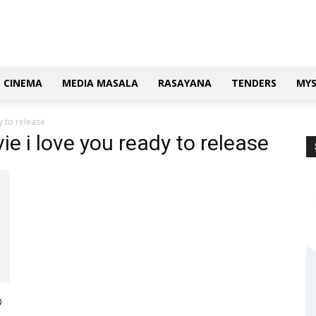
CINEMA
MEDIA MASALA
RASAYANA
TENDERS
MY
 to release
e i love you ready to release
ು