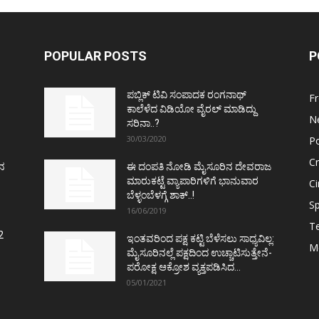
POPULAR POSTS
P
ಪಬ್ಲಿಕ್ ಟಿವಿ ಸಂಪಾದಕ ರಂಗನಾಥ್
F
ಕಾಲೆಳೆದ ವಿಡಿಯೋ ವೈರಲ್ ಮಾಡಿದ್ದು
N
ಸರಿನಾ..?
30/03/2020
Po
C
ತನ
ಈ ದಂಪತಿ ನೋಡಿ ಮೈಸೂರಿನ ದೇವರಾಜ
ಮಾರುಕಟ್ಟೆ ವ್ಯಾಪಾರಿಗಳಿಗೆ ಭಾನುವಾರ
C
ಬೆಳ್ಳಂಬೆಳಗ್ಗೆ ಶಾಕ್..!
Sp
16/06/2019
T
2
ಇಂತವರಿಂದ ಪಕ್ಷ ಕಟ್ಟಿ ಬೆಳೆಸಲು ಸಾಧ್ಯವಿಲ್ಲ:
M
ಮೈಸೂರಿನಲ್ಲೆ ಪಕ್ಷದಿಂದ ಉಚ್ಚಾಟಿಸುತ್ತೇನೆ-
ಪರೋಕ್ಷ ಆಕ್ರೋಶ ವ್ಯಕ್ತಪಡಿಸಿದ...
05/01/2021