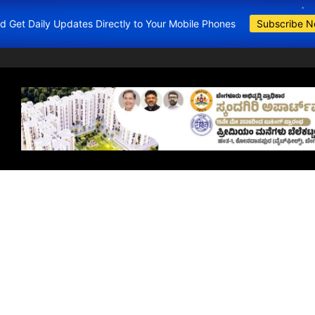
and Get Daily Updates Directly to Your Mobile Phones
Subscribe 
BDA Apartments