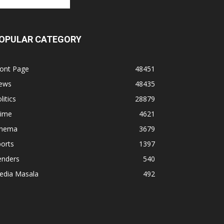
OPULAR CATEGORY
ront Page
48451
ews
48435
litics
28879
rime
4621
inema
3679
orts
1397
enders
540
edia Masala
492