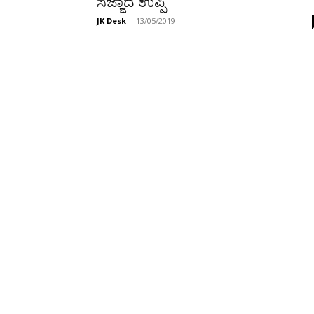
ಸಜ್ಜಾದ ಉಪ್ಪಿ
JK Desk
-
13/05/2019