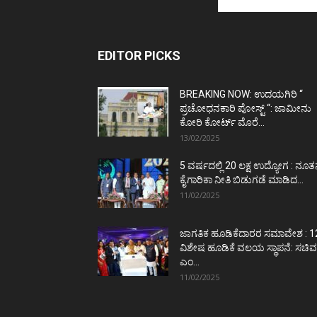
EDITOR PICKS
BREAKING NOW: ಉದಯಗಿರಿ “
ಪ್ರಚೋಧನಕಾರಿ ಪೋಸ್ಟ್‌ “: ಜಾಮೀನು
ಕೋರಿ ಕೋರ್ಟ್‌ ಮೊರೆ...
13/02/2025
5 ವರ್ಷದಲ್ಲಿ 20 ಲಕ್ಷ ಉದ್ಯೋಗ : ನೂ
ಕೈಗಾರಿಕಾ ನೀತಿ ಬಿಡುಗಡೆ ಮಾಡಿದ...
11/02/2025
ಜಾಗತಿಕ ಹೂಡಿಕೆದಾರರ ಸಮಾವೇಶ : 1
ವಿಶೇಷ ಹೂಡಿಕೆ ವಲಯ ಸ್ಥಾಪನೆ: ಸಚಿವ
ಎಂ...
11/02/2025