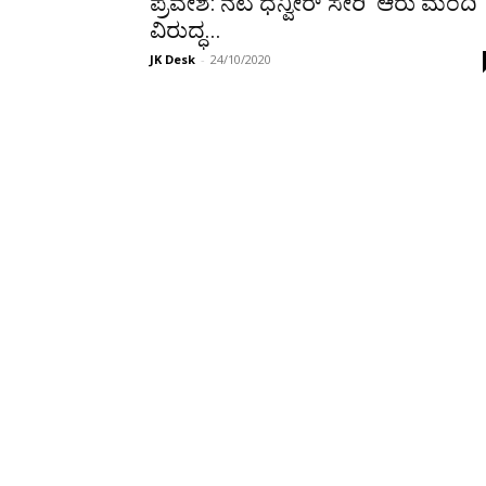
ಪ್ರವೇಶ: ನಟ ಧನ್ವೀರ್ ಸೇರಿ ಆರು ಮಂದಿ
ವಿರುದ್ಧ...
JK Desk
-
24/10/2020