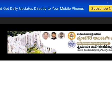
and Get Daily Updates Directly to Your Mobile Phones
Subscribe 
BDA Apartments