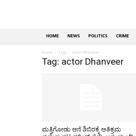
Updates
|
ಕನ್ನಡ
ನ್ಯೂಸ್
|
ಜಸ್ಟ್
HOME
NEWS
POLITICS
CRIME
ಕನ್ನಡ
Home
Tags
Actor Dhanveer
Tag: actor Dhanveer
ಮತ್ತಿಗೋಡು ಆನೆ ಶಿಬಿರಕ್ಕೆ ಅತಿಕ್ರಮ