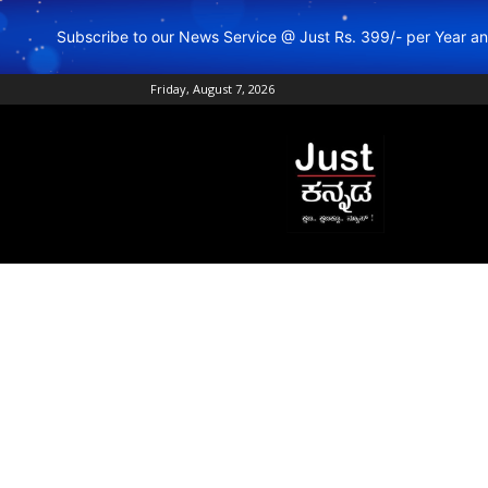
Subscribe to our News Service @ Just Rs. 399/- per Year 
Friday, August 7, 2026
Just
Kannada
–
Online
Kannada
News
|
Breaking
Kannada
News
|
Karnataka
News
|
Live