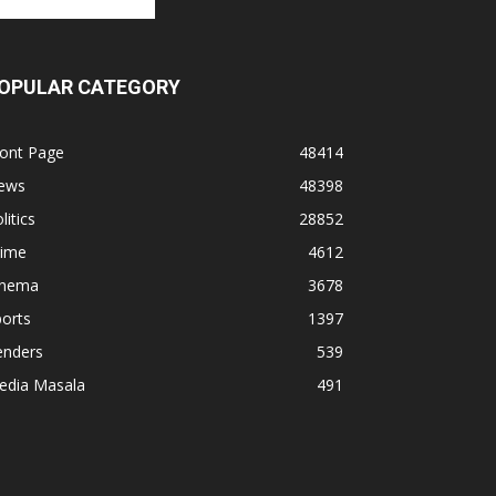
OPULAR CATEGORY
ront Page
48414
ews
48398
litics
28852
rime
4612
inema
3678
orts
1397
enders
539
edia Masala
491