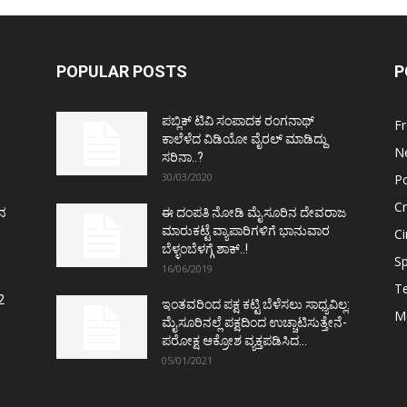
POPULAR POSTS
P
ಪಬ್ಲಿಕ್ ಟಿವಿ ಸಂಪಾದಕ ರಂಗನಾಥ್
F
ಕಾಲೆಳೆದ ವಿಡಿಯೋ ವೈರಲ್ ಮಾಡಿದ್ದು
N
ಸರಿನಾ..?
30/03/2020
Po
C
ತನ
ಈ ದಂಪತಿ ನೋಡಿ ಮೈಸೂರಿನ ದೇವರಾಜ
ಮಾರುಕಟ್ಟೆ ವ್ಯಾಪಾರಿಗಳಿಗೆ ಭಾನುವಾರ
C
ಬೆಳ್ಳಂಬೆಳಗ್ಗೆ ಶಾಕ್..!
Sp
16/06/2019
T
2
ಇಂತವರಿಂದ ಪಕ್ಷ ಕಟ್ಟಿ ಬೆಳೆಸಲು ಸಾಧ್ಯವಿಲ್ಲ:
M
ಮೈಸೂರಿನಲ್ಲೆ ಪಕ್ಷದಿಂದ ಉಚ್ಚಾಟಿಸುತ್ತೇನೆ-
ಪರೋಕ್ಷ ಆಕ್ರೋಶ ವ್ಯಕ್ತಪಡಿಸಿದ...
05/01/2021