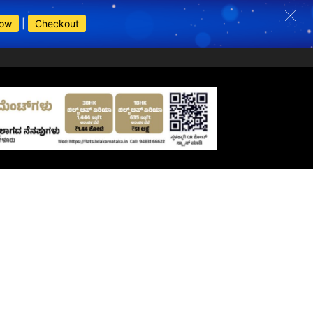
Now
|
Checkout