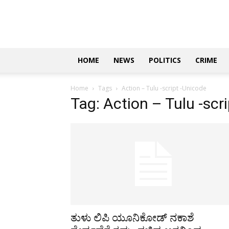
Updates
|
ಕನ್ನಡ
ನ್ಯೂಸ್
|
ಜಸ್ಟ್
HOME
NEWS
POLITICS
CRIME
ಕನ್ನಡ
Home
Tags
Action – Tulu -script -Unicode
Tag: Action – Tulu -scr
ತುಳು ಲಿಪಿ ಯೂನಿಕೋಡ್ ನಕಾಶೆ