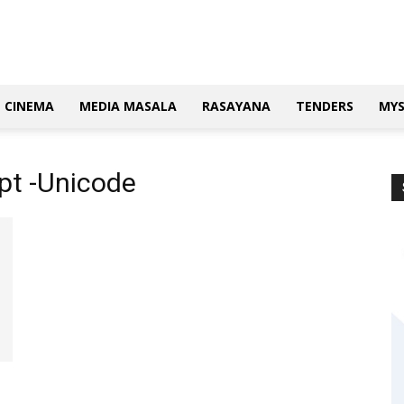
CINEMA
MEDIA MASALA
RASAYANA
TENDERS
MY
ipt -Unicode