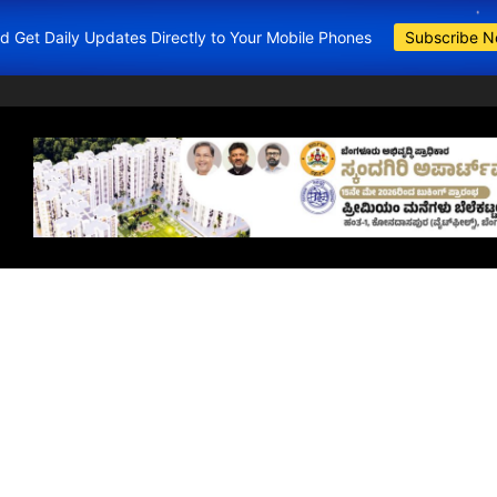
and Get Daily Updates Directly to Your Mobile Phones
Subscribe 
BDA Apartments