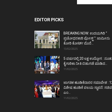
EDITOR PICKS
BREAKING NOW: ಉದಯಗಿರಿ “
ಪ್ರಚೋಧನಕಾರಿ ಪೋಸ್ಟ್‌ “: ಜಾಮೀನು
ಕೋರಿ ಕೋರ್ಟ್‌ ಮೊರೆ...
13/02/2025
5 ವರ್ಷದಲ್ಲಿ 20 ಲಕ್ಷ ಉದ್ಯೋಗ : ನೂ
ಕೈಗಾರಿಕಾ ನೀತಿ ಬಿಡುಗಡೆ ಮಾಡಿದ...
11/02/2025
ಜಾಗತಿಕ ಹೂಡಿಕೆದಾರರ ಸಮಾವೇಶ : 1
ವಿಶೇಷ ಹೂಡಿಕೆ ವಲಯ ಸ್ಥಾಪನೆ: ಸಚಿವ
ಎಂ...
11/02/2025