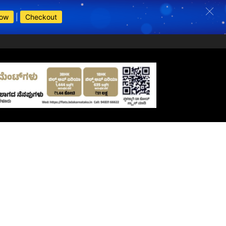
Now
|
Checkout