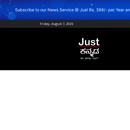
Subscribe to our News Service @ Just Rs. 399/- per Year 
Friday, August 7, 2026
Just
Kannada
–
Online
Kannada
News
|
Breaking
Kannada
News
|
Karnataka
News
|
Live