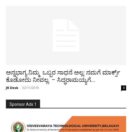
ಅನ್ನಭಾಗ್ಯ ನಿಮ್ಮ ಒಬ್ಬರ ಸಾಧನೆ ಅಲ್ಲ: ನಮಗೆ ಮಾರ್ಕ್ಸ್
ಕೊಡೋದು ನೀವಲ್ಲ. – ಸಿದ್ಧರಾಮಯ್ಯಗೆ...
JK Desk
-
02/11/2019
0
Sponsor Ads 1