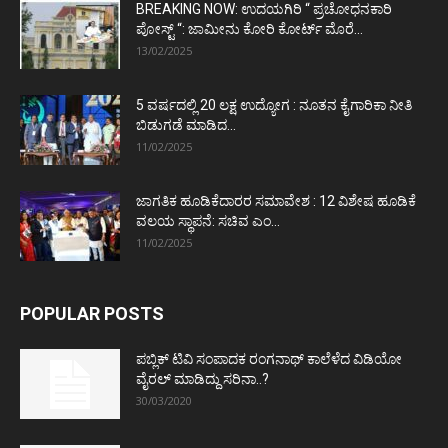
BREAKING NOW: ಉದಯಗಿರಿ “ ಪ್ರಚೋಧನಕಾರಿ
ಪೋಸ್ಟ್‌ “: ಜಾಮೀನು ಕೋರಿ ಕೋರ್ಟ್‌ ಮೊರೆ...
13/02/2025
5 ವರ್ಷದಲ್ಲಿ 20 ಲಕ್ಷ ಉದ್ಯೋಗ : ನೂತನ ಕೈಗಾರಿಕಾ ನೀತಿ
ಬಿಡುಗಡೆ ಮಾಡಿದ...
11/02/2025
ಜಾಗತಿಕ ಹೂಡಿಕೆದಾರರ ಸಮಾವೇಶ : 12 ವಿಶೇಷ ಹೂಡಿಕೆ
ವಲಯ ಸ್ಥಾಪನೆ: ಸಚಿವ ಎಂ...
11/02/2025
POPULAR POSTS
ಪಬ್ಲಿಕ್ ಟಿವಿ ಸಂಪಾದಕ ರಂಗನಾಥ್ ಕಾಲೆಳೆದ ವಿಡಿಯೋ
ವೈರಲ್ ಮಾಡಿದ್ದು ಸರಿನಾ..?
30/03/2020