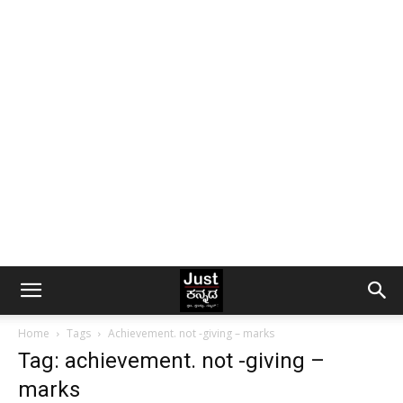
Home
Tags
Achievement. not -giving – marks
Tag: achievement. not -giving –
marks