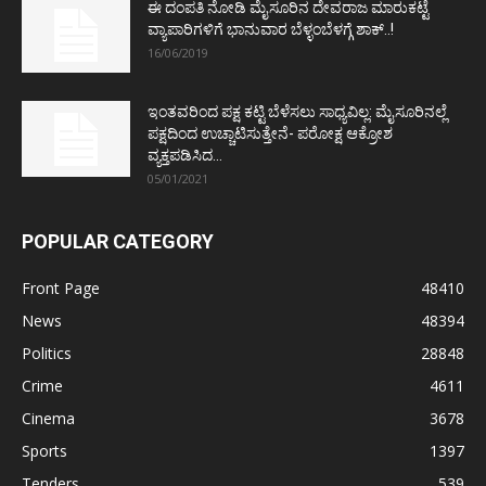
ಈ ದಂಪತಿ ನೋಡಿ ಮೈಸೂರಿನ ದೇವರಾಜ ಮಾರುಕಟ್ಟೆ
ವ್ಯಾಪಾರಿಗಳಿಗೆ ಭಾನುವಾರ ಬೆಳ್ಳಂಬೆಳಗ್ಗೆ ಶಾಕ್..!
16/06/2019
ಇಂತವರಿಂದ ಪಕ್ಷ ಕಟ್ಟಿ ಬೆಳೆಸಲು ಸಾಧ್ಯವಿಲ್ಲ: ಮೈಸೂರಿನಲ್ಲೆ
ಪಕ್ಷದಿಂದ ಉಚ್ಚಾಟಿಸುತ್ತೇನೆ- ಪರೋಕ್ಷ ಆಕ್ರೋಶ
ವ್ಯಕ್ತಪಡಿಸಿದ...
05/01/2021
POPULAR CATEGORY
Front Page
48410
News
48394
Politics
28848
Crime
4611
Cinema
3678
Sports
1397
Tenders
539