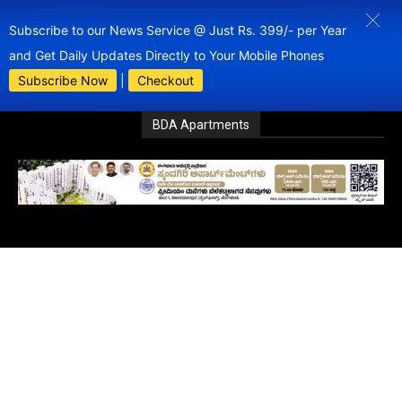
Subscribe to our News Service @ Just Rs. 399/- per Year
and Get Daily Updates Directly to Your Mobile Phones
Subscribe Now
|
Checkout
BDA Apartments