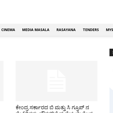
CINEMA
MEDIA MASALA
RASAYANA
TENDERS
MY
ಕೇಂದ್ರ ಸರ್ಕಾರದ ಬಿ ಮತ್ತು ಸಿ ಗ್ರೂಪ್ ನ