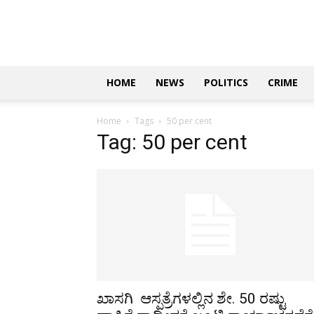
Updates
|
ಕನ್ನಡ
ನ್ಯೂಸ್
|
ಜಸ್ಟ್
HOME
NEWS
POLITICS
CRIME
ಕನ್ನಡ
Home
Tags
50 per cent
Tag: 50 per cent
ಖಾಸಗಿ ಆಸ್ಪತ್ರೆಗಳಲ್ಲಿನ ಶೇ. 50 ರಷ್ಟು