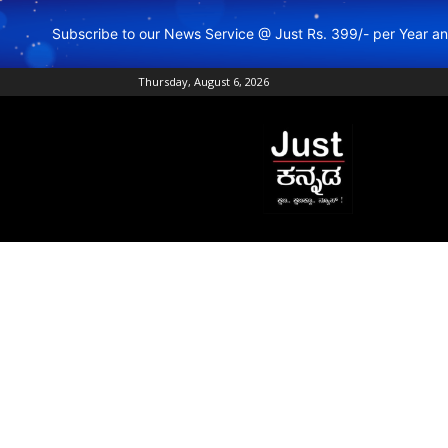
Subscribe to our News Service @ Just Rs. 399/- per Year 
Thursday, August 6, 2026
Just
Kannada
–
Online
Kannada
News
|
Breaking
Kannada
News
|
Karnataka
News
|
Live