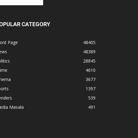
OPULAR CATEGORY
ront Page
48405
ews
48389
litics
28845
rime
4610
inema
3677
orts
1397
enders
539
edia Masala
491