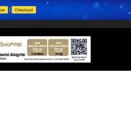
Now
|
Checkout