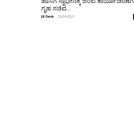
ಹಾಸಿಗೆ ಸ್ವಾಧೀನಕ್ಕೆ ಜಂಟಿ ಕಾರ್ಯಾಚರಣೆಗೆ
ಗೃಹ ಸಚಿವ...
JK Desk
-
22/04/2021