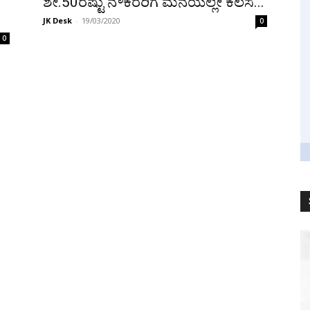
ಶೇ.50ರಷ್ಟು ನೌಕರರಿಗೆ ಮನೆಯಲ್ಲೇ ಕೆಲಸ...
JK Desk
-
19/03/2020
0
0