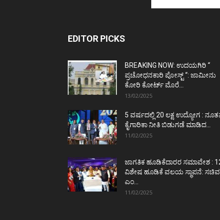
EDITOR PICKS
BREAKING NOW: ಉದಯಗಿರಿ “
ಪ್ರಚೋಧನಕಾರಿ ಪೋಸ್ಟ್‌ “: ಜಾಮೀನು
ಕೋರಿ ಕೋರ್ಟ್‌ ಮೊರೆ...
13/02/2025
5 ವರ್ಷದಲ್ಲಿ 20 ಲಕ್ಷ ಉದ್ಯೋಗ : ನೂ
ಕೈಗಾರಿಕಾ ನೀತಿ ಬಿಡುಗಡೆ ಮಾಡಿದ...
11/02/2025
ಜಾಗತಿಕ ಹೂಡಿಕೆದಾರರ ಸಮಾವೇಶ : 1
ವಿಶೇಷ ಹೂಡಿಕೆ ವಲಯ ಸ್ಥಾಪನೆ: ಸಚಿವ
ಎಂ...
11/02/2025