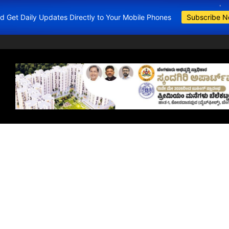
and Get Daily Updates Directly to Your Mobile Phones
Subscribe 
BDA Apartments