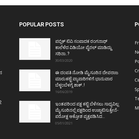
POPULAR POSTS
P
ಪಬ್ಲಿಕ್ ಟಿವಿ ಸಂಪಾದಕ ರಂಗನಾಥ್
F
ಕಾಲೆಳೆದ ವಿಡಿಯೋ ವೈರಲ್ ಮಾಡಿದ್ದು
N
ಸರಿನಾ..?
30/03/2020
Po
C
ತನ
ಈ ದಂಪತಿ ನೋಡಿ ಮೈಸೂರಿನ ದೇವರಾಜ
ಮಾರುಕಟ್ಟೆ ವ್ಯಾಪಾರಿಗಳಿಗೆ ಭಾನುವಾರ
C
ಬೆಳ್ಳಂಬೆಳಗ್ಗೆ ಶಾಕ್..!
Sp
16/06/2019
T
2
ಇಂತವರಿಂದ ಪಕ್ಷ ಕಟ್ಟಿ ಬೆಳೆಸಲು ಸಾಧ್ಯವಿಲ್ಲ:
M
ಮೈಸೂರಿನಲ್ಲೆ ಪಕ್ಷದಿಂದ ಉಚ್ಚಾಟಿಸುತ್ತೇನೆ-
ಪರೋಕ್ಷ ಆಕ್ರೋಶ ವ್ಯಕ್ತಪಡಿಸಿದ...
05/01/2021