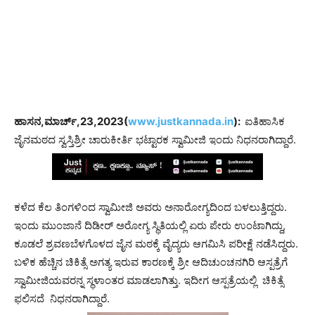
ಹಾಸನ,ಮಾರ್ಚ್,23,2023(
www.justkannada.in
):
ಐತಿಹಾಸಿಕ
ಜೈನಮಠದ ಸ್ವಸ್ತಿಶ್ರೀ ಚಾರುಕೀರ್ತಿ ಭಟ್ಟಾರಕ ಸ್ವಾಮೀಜಿ ಇಂದು ನಿಧನರಾಗಿದ್ದಾರೆ.
ಕಳೆದ ಕೆಲ ತಿಂಗಳಿಂದ ಸ್ವಾಮೀಜಿ ಅವರು ಅನಾರೋಗ್ಯದಿಂದ ಬಳಲುತ್ತಿದ್ದರು.
ಇಂದು ಮುಂಜಾನೆ ದಿಡೀರ್ ಅರೋಗ್ಯ ಸ್ಥಿತಿಯಲ್ಲಿ ಏರು ಪೇರು ಉಂಟಾಗಿದ್ದು,
ಕೂಡಲೆ ಶ್ರವಣಬೆಳಗೊಳದ ಜೈನ ಮಠಕ್ಕೆ ವೈದ್ಯರು ಆಗಮಿಸಿ ಪರೀಕ್ಷೆ ನಡೆಸಿದ್ದರು.
ಬಳಿಕ ಹೆಚ್ಚಿನ ಚಿಕಿತ್ಸೆ ಅಗತ್ಯ ಇರುವ ಕಾರಣಕ್ಕೆ ಶ್ರೀ ಆದಿಚುಂಚನಗಿರಿ ಆಸ್ಪತ್ರೆಗೆ
ಸ್ವಾಮೀಜಿಯವರನ್ನ ಸ್ಥಳಾಂತರ ಮಾಡಲಾಗಿತ್ತು. ಇದೀಗ ಆಸ್ಪತ್ರೆಯಲ್ಲಿ ಚಿಕಿತ್ಸೆ
ಫಲಿಸದೆ ನಿಧನರಾಗಿದ್ದಾರೆ.