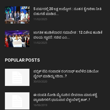
5 ವರ್ಷದಲ್ಲಿ 20 ಲಕ್ಷ ಉದ್ಯೋಗ : ನೂತನ ಕೈಗಾರಿಕಾ ನೀತಿ
ಬಿಡುಗಡೆ ಮಾಡಿದ...
11/02/2025
ಜಾಗತಿಕ ಹೂಡಿಕೆದಾರರ ಸಮಾವೇಶ : 12 ವಿಶೇಷ ಹೂಡಿಕೆ
ವಲಯ ಸ್ಥಾಪನೆ: ಸಚಿವ ಎಂ...
11/02/2025
POPULAR POSTS
ಪಬ್ಲಿಕ್ ಟಿವಿ ಸಂಪಾದಕ ರಂಗನಾಥ್ ಕಾಲೆಳೆದ ವಿಡಿಯೋ
ವೈರಲ್ ಮಾಡಿದ್ದು ಸರಿನಾ..?
30/03/2020
ಈ ದಂಪತಿ ನೋಡಿ ಮೈಸೂರಿನ ದೇವರಾಜ ಮಾರುಕಟ್ಟೆ
ವ್ಯಾಪಾರಿಗಳಿಗೆ ಭಾನುವಾರ ಬೆಳ್ಳಂಬೆಳಗ್ಗೆ ಶಾಕ್..!
16/06/2019