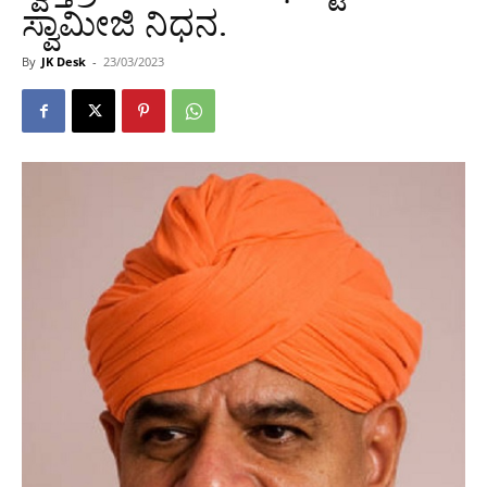
ಸ್ವಾಮೀಜಿ ನಿಧನ.
By
JK Desk
-
23/03/2023