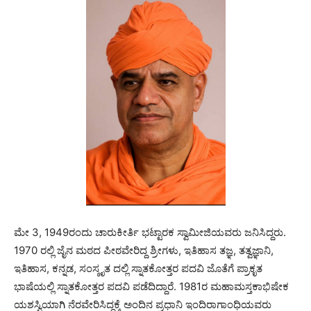
ಮೇ 3, 1949ರಂದು ಚಾರುಕೀರ್ತಿ ಭಟ್ಟಾರಕ ಸ್ವಾಮೀಜಿಯವರು ಜನಿಸಿದ್ದರು.
1970 ರಲ್ಲಿ ಜೈನ ಮಠದ ಪೀಠವೇರಿದ್ದ ಶ್ರೀಗಳು, ಇತಿಹಾಸ ತಜ್ಞ, ತತ್ವಜ್ಞಾನಿ,
ಇತಿಹಾಸ, ಕನ್ನಡ, ಸಂಸ್ಕೃತ ದಲ್ಲಿ ಸ್ನಾತಕೋತ್ತರ ಪದವಿ ಜೊತೆಗೆ ಪ್ರಾಕೃತ
ಭಾಷೆಯಲ್ಲಿ ಸ್ನಾತಕೋತ್ತರ ಪದವಿ ಪಡೆದಿದ್ದಾರೆ. 1981ರ ಮಹಾಮಸ್ತಕಾಭಿಷೇಕ
ಯಶಸ್ವಿಯಾಗಿ ನೆರವೇರಿಸಿದ್ದಕ್ಕೆ ಅಂದಿನ ಪ್ರಧಾನಿ ಇಂದಿರಾಗಾಂಧಿಯವರು