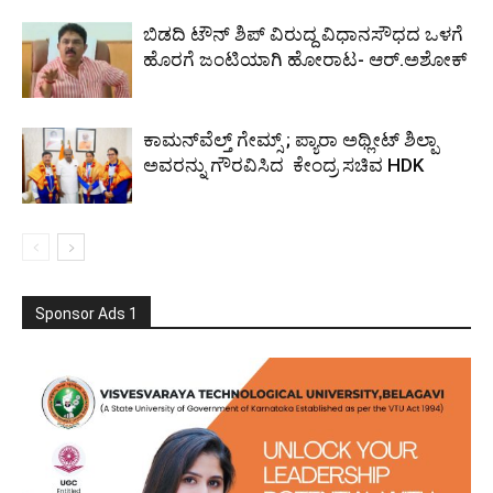
ಬಿಡದಿ ಟೌನ್ ಶಿಪ್ ವಿರುದ್ದ ವಿಧಾನಸೌಧದ ಒಳಗೆ
ಹೊರಗೆ ಜಂಟಿಯಾಗಿ ಹೋರಾಟ- ಆರ್.ಅಶೋಕ್
ಕಾಮನ್‌ವೆಲ್ತ್ ಗೇಮ್ಸ್‌ ; ಪ್ಯಾರಾ ಅಥ್ಲೀಟ್ ಶಿಲ್ಪಾ
ಅವರನ್ನು ಗೌರವಿಸಿದ ಕೇಂದ್ರ ಸಚಿವ HDK
Sponsor Ads 1