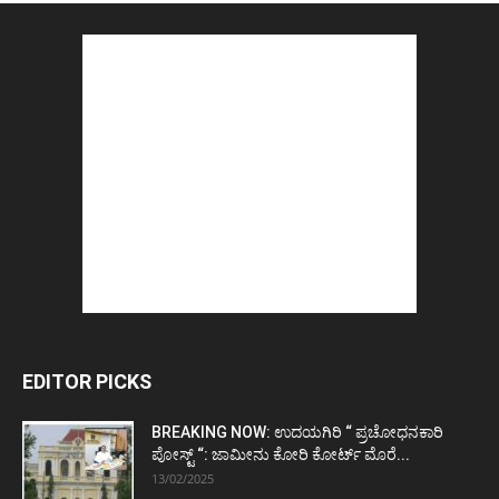
EDITOR PICKS
BREAKING NOW: ಉದಯಗಿರಿ “ ಪ್ರಚೋಧನಕಾರಿ
ಪೋಸ್ಟ್‌ “: ಜಾಮೀನು ಕೋರಿ ಕೋರ್ಟ್‌ ಮೊರೆ...
13/02/2025