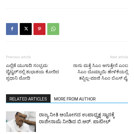
Previous article
Next article
ಎಲ್ಲೆಡೆ ಯುಗಾದಿ ಸಂಭ್ರಮ:
ನಾನು ಮತ್ತೆ ಸಿಎಂ ಆಗುತ್ತೇನೆ ಎಂಬ
ಟ್ವಿಟ್ವರ್’ನಲ್ಲಿ ಶುಭಾಶಯ ಕೋರಿದ
ಸಿಎಂ ಬೊಮ್ಮಾಯಿ ಹೇಳಿಕೆಯಲ್ಲಿ
ಪ್ರಧಾನಿ ಮೋದಿ
ತಪ್ಪಿಲ್ಲ-ಮಾಜಿ ಸಿಎಂ ಬಿಎಸ್ ವೈ.
RELATED ARTICLES
MORE FROM AUTHOR
ರಾಜ್ಯ ನೀತಿ ಆಯೋಗದ ಉಪಾಧ್ಯಕ್ಷ ಸ್ಥಾನಕ್ಕೆ
ರಾಜೀನಾಮೆ ನೀಡಿದ ಬಿ.ಆರ್. ಪಾಟೀಲ್