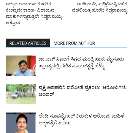
ರಾಜ್ಯದ ಆದಾಯದ ಕೊರತೆಗೆ
ರಾಜೀನಾಮೆ, ಸುದ್ದಿಗೋಷ್ಠಿ ಬಳಿಕ
ಕೇಂದ್ರವೇ ಕಾರಣ- ವಿದಾಯದ
ದೆಹಲಿಯತ್ತ ಹೊರಟ ಸಿದ್ಧರಾಮಯ್ಯ
ಮಾತುಗಳನ್ನಾಡುತ್ತಲೇ ಸಿದ್ದರಾಮಯ್ಯ
ಆಕ್ರೋಶ
RELATED ARTICLES
MORE FROM AUTHOR
ಡಾ.ಎಚ್‌ ಸಿಎಂಗೆ ಸಿಗದ ಮಂತ್ರಿ ಸ್ಥಾನ: ಮೈಸೂರು
ಪ್ರಾಂತ್ಯದಲ್ಲಿ ದಲಿತ ನಾಯಕತ್ವಕ್ಕೆ ಪೆಟ್ಟು
ವ್ಯಕ್ತಿ ಅಪಹರಿಸಿ ದರೋಡೆ ಪ್ರಕರಣ: ಆರೋಪಿಗಳು
ಅಂದರ್
ಲೇಡಿ ಸೂಪರ್ವೈಸರ್ ಕಿರುಕುಳ ಆರೋಪ: ಮಹಿಳೆ
ಆತ್ಮಹತ್ಯೆಗೆ ಶರಣು