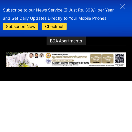
Subscribe to our News Service @ Just Rs. 399/- per Year
and Get Daily Updates Directly to Your Mobile Phones
Subscribe Now
|
Checkout
BDA Apartments