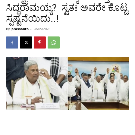
ಸಿದ್ಧರಾಮಯ್ಯ? ಸ್ವತಃ ಅವರೇ ಕೊಟ್ಟ
ಸ್ಪಷ್ಟನೆಯಿದು..!
By
prashanth
-
28/05/2026