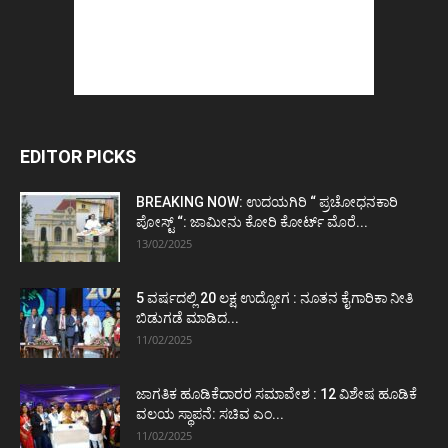
EDITOR PICKS
BREAKING NOW: ಉದಯಗಿರಿ “ ಪ್ರಚೋಧನಕಾರಿ
ಪೋಸ್ಟ್‌ “: ಜಾಮೀನು ಕೋರಿ ಕೋರ್ಟ್‌ ಮೊರೆ...
13/02/2025
5 ವರ್ಷದಲ್ಲಿ 20 ಲಕ್ಷ ಉದ್ಯೋಗ : ನೂತನ ಕೈಗಾರಿಕಾ ನೀತಿ
ಬಿಡುಗಡೆ ಮಾಡಿದ...
11/02/2025
ಜಾಗತಿಕ ಹೂಡಿಕೆದಾರರ ಸಮಾವೇಶ : 12 ವಿಶೇಷ ಹೂಡಿಕೆ
ವಲಯ ಸ್ಥಾಪನೆ: ಸಚಿವ ಎಂ...
11/02/2025