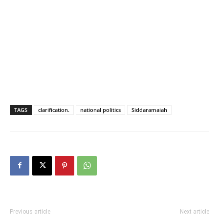
TAGS
clarification.
national politics
Siddaramaiah
Previous article
Next article