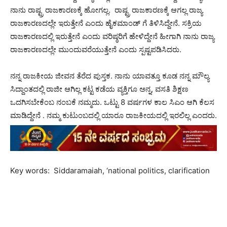
ನಾನು ರಾಷ್ಟ್ರ ರಾಜಕಾರಣಕ್ಕೆ ಹೋಗಲ್ಲ. ರಾಷ್ಟ್ರ ರಾಜಕಾರಣಕ್ಕೆ ಆಗಲ್ಲ ರಾಜ್ಯ
ರಾಜಕಾರಣದಲ್ಲೇ ಇರುತ್ತೇನೆ ಎಂದು ಹೈಕಮಾಂಡ್ ಗೆ ತಿಳಿಸಿದ್ದೇನೆ. ಸಕ್ರಿಯ
ರಾಜಕಾರಣದಲ್ಲಿ ಇರುತ್ತೇನೆ ಎಂದು ವರಿಷ್ಠರಿಗೆ ಹೇಳಿದ್ದೇನೆ ಹೀಗಾಗಿ ನಾನು ರಾಜ್ಯ
ರಾಜಕಾರಣದಲ್ಲೇ ಮುಂದುವರೆಯುತ್ತೇನೆ ಎಂದು ಸ್ಪಷ್ಟಪಡಿಸಿದರು.
ನನ್ನ ರಾಜಕೀಯ ಜೀವನ ತೆರೆದ ಪುಸ್ತಕ. ನಾನು ಯಾವತ್ತೂ ಕೂಡ ನನ್ನ ಮೌಲ್ಯ
ಸಿದ್ದಾಂತದಲ್ಲಿ ರಾಜೀ ಆಗಿಲ್ಲ ಕಟ್ಟ ಕಡೆಯ ವ್ಯಕ್ತಿಗೂ ಅನ್ನ, ವಸತಿ ಶಿಕ್ಷಣ
ಒದಗಿಸಬೇಕೆಂಬ ನಂಬಕೆ ನಮ್ಮದು. ಒಟ್ಟು 8 ವರ್ಷಗಳ ಕಾಲ ಸಿಎಂ ಆಗಿ ಕೆಲಸ
ಮಾಡಿದ್ದೇನೆ . ನಮ್ಮ ಕುಟುಂಬದಲ್ಲಿ ಯಾರೂ ರಾಜಕೀಯದಲ್ಲಿ ಇರಲಿಲ್ಲ ಎಂದರು.
Key words: Siddaramaiah, ‘national politics, clarification