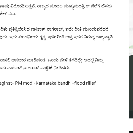
ು ವಿರೋಧಿಸುತ್ತೆವೆ. ರಾಜ್ಯದ ಮೊದಲ ಮುಖ್ಯಮಂತ್ರಿ ಈ ಜಿಲ್ಲೆಗೆ ಹೆಸರು
 ಹೇಳಿದರು.
 ಕುರಿತು ಪ್ರತಿಕ್ರಿಯಿಸಿದ ವಾಟಾಳ್ ನಾಗರಾಜ್, ಇದೇ ರೀತಿ ಮುಂದುವರೆದರೆ
. ಇದು ಖಂಡನೀಯ ಕೃತ್ಯ. ಇದೇ ರೀತಿ ಆದ್ರೆ ಇದರ ವಿರುದ್ಧ ರಾಜ್ಯವ್ಯಾಪಿ
ಹಾಸಕ್ಕೆ ಅಪಚಾರ ಮಾಡಿದಂತೆ. ಒಂದು ವೇಳೆ ತೆಗೆದಿದ್ದೇ ಆದಲ್ಲಿ‌ ನಿಮ್ಮ
ು ವಾಟಾಳ್ ನಾಗರಾಜ್ ಎಚ್ಚರಿಕೆ ನೀಡಿದರು.
ginst- PM modi-Karnataka bandh –flood rilief