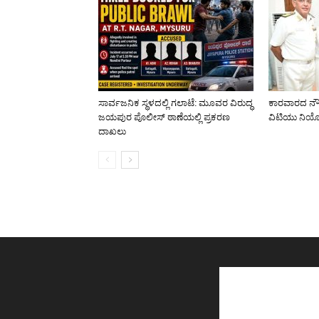
ಸಾರ್ವಜನಿಕ ಸ್ಥಳದಲ್ಲಿ ಗಲಾಟೆ: ಮೂವರ ವಿರುದ್ಧ
ಕಾರವಾರದ ನೌಕ
ಜಯಪುರ ಪೊಲೀಸ್ ಠಾಣೆಯಲ್ಲಿ ಪ್ರಕರಣ
ವಿಟಿಯು ನಿ
ದಾಖಲು