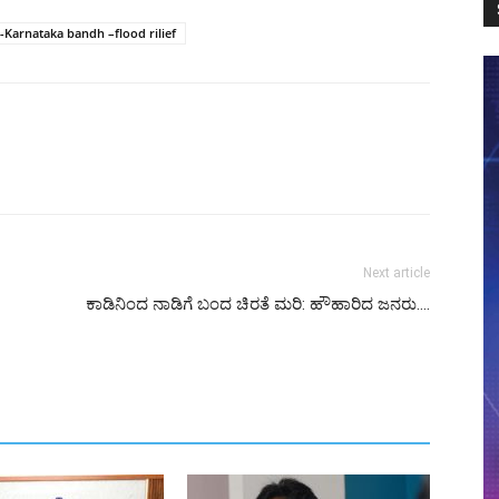
Karnataka bandh –flood rilief
Next article
ಕಾಡಿನಿಂದ ನಾಡಿಗೆ ಬಂದ ಚಿರತೆ ಮರಿ: ಹೌಹಾರಿದ ಜನರು….