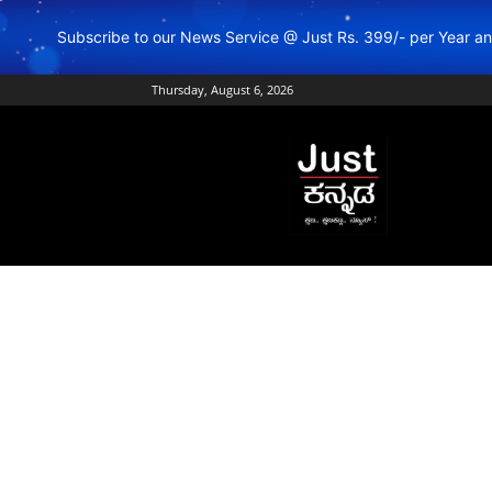
Subscribe to our News Service @ Just Rs. 399/- per Year 
Thursday, August 6, 2026
Just
Kannada
–
Online
Kannada
News
|
Breaking
Kannada
News
|
Karnataka
News
|
Live