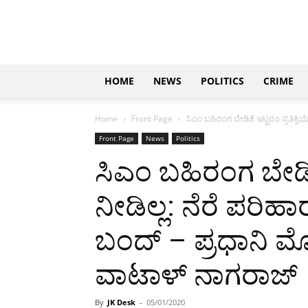
Updates
|
ಕನ್ನಡ
ನ್ಯೂಸ್
|
ಜಸ್ಟ್
HOME
NEWS
POLITICS
CRIME
ಕನ್ನಡ
Home
Front Page
ಸಿಎಂ ಬಹಿರಂಗ ಬೇಡಿಕೆ ಇಟ್ಟರೂ ಪ್ರತಿಕ್ರಿಯ
Front Page
News
Politics
ಸಿಎಂ ಬಹಿರಂಗ ಬೇಡಿಕೆ
ನೀಡಿಲ್ಲ: ನೆರೆ ಪರಿಹ
ಬಂದ್ – ಪ್ರಧಾನಿ ಮೋ
ವಾಟಾಳ್ ನಾಗರಾಜ್
By
JK Desk
-
05/01/2020