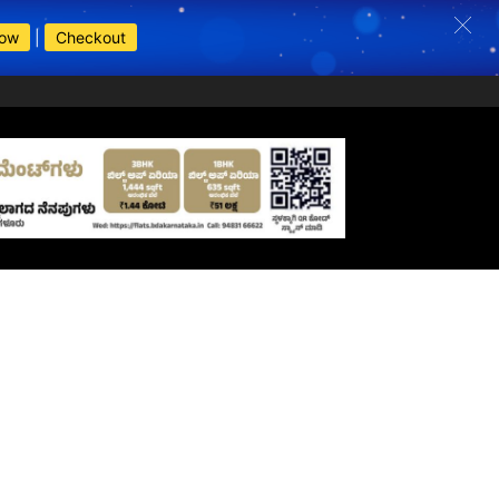
Now
|
Checkout
s