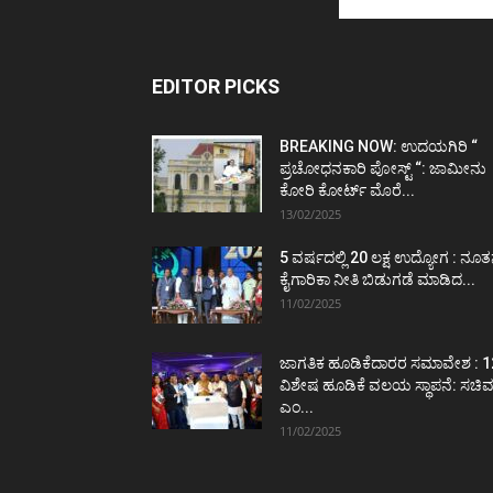
EDITOR PICKS
BREAKING NOW: ಉದಯಗಿರಿ “
ಪ್ರಚೋಧನಕಾರಿ ಪೋಸ್ಟ್‌ “: ಜಾಮೀನು
ಕೋರಿ ಕೋರ್ಟ್‌ ಮೊರೆ...
13/02/2025
5 ವರ್ಷದಲ್ಲಿ 20 ಲಕ್ಷ ಉದ್ಯೋಗ : ನೂ
ಕೈಗಾರಿಕಾ ನೀತಿ ಬಿಡುಗಡೆ ಮಾಡಿದ...
11/02/2025
ಜಾಗತಿಕ ಹೂಡಿಕೆದಾರರ ಸಮಾವೇಶ : 1
ವಿಶೇಷ ಹೂಡಿಕೆ ವಲಯ ಸ್ಥಾಪನೆ: ಸಚಿ
ಎಂ...
11/02/2025