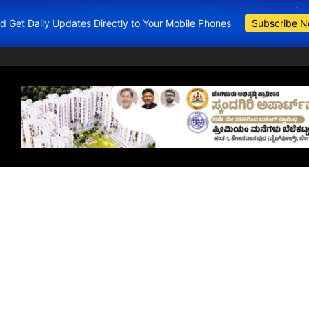
and Get Daily Updates Directly to Your Mobile Phones
Subscribe 
BDA Apartment