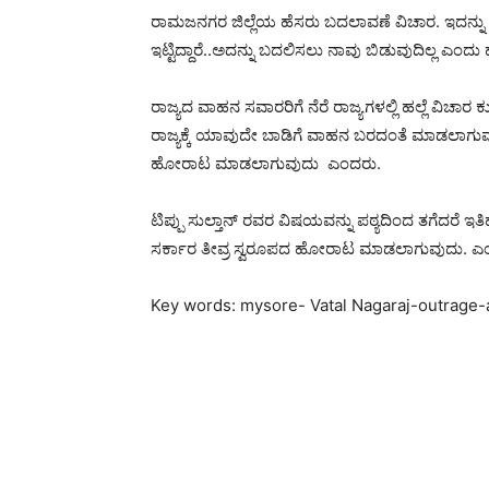
ರಾಮಜನಗರ ಜಿಲ್ಲೆಯ ಹೆಸರು ಬದಲಾವಣೆ ವಿಚಾರ. ಇದನ್ನು ನಾವ
ಇಟ್ಟಿದ್ದಾರೆ..ಅದನ್ನು ಬದಲಿಸಲು ನಾವು ಬಿಡುವುದಿಲ್ಲ ಎಂದು
ರಾಜ್ಯದ ವಾಹನ ಸವಾರರಿಗೆ ನೆರೆ ರಾಜ್ಯಗಳಲ್ಲಿ ಹಲ್ಲೆ ವಿಚಾರ
ರಾಜ್ಯಕ್ಕೆ ಯಾವುದೇ ಬಾಡಿಗೆ ವಾಹನ ಬರದಂತೆ ಮಾಡಲಾಗುವುದು
ಹೋರಾಟ ಮಾಡಲಾಗುವುದು ಎಂದರು.
ಟಿಪ್ಪು ಸುಲ್ತಾನ್ ರವರ ವಿಷಯವನ್ನು‌ ಪಠ್ಯದಿಂದ ತಗೆದರೆ ಇತಿ
ಸರ್ಕಾರ ತೀವ್ರ ಸ್ವರೂಪದ ಹೋರಾಟ ಮಾಡಲಾಗುವುದು. ಎಂದ
Key words: mysore- Vatal Nagaraj-outrage-a