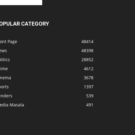
OPULAR CATEGORY
ront Page
48414
ews
48398
litics
28852
rime
4612
inema
3678
ports
1397
enders
539
edia Masala
491