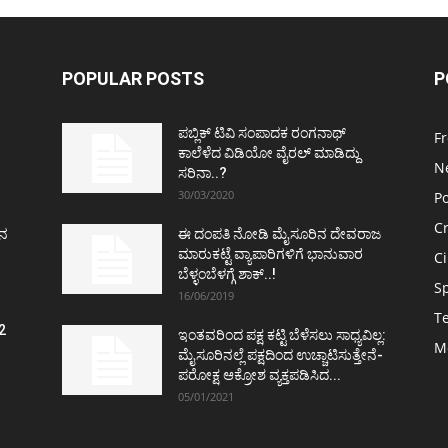
POPULAR POSTS
P
ಪಬ್ಲಿಕ್ ಟಿವಿ ಸಂಪಾದಕ ರಂಗನಾಥ್
F
ಕಾಲೆಳೆದ ವಿಡಿಯೋ ವೈರಲ್ ಮಾಡಿದ್ದು
N
ಸರಿನಾ..?
30/03/2020
Po
C
ತನ
ಈ ದಂಪತಿ ನೋಡಿ ಮೈಸೂರಿನ ದೇವರಾಜ
ಮಾರುಕಟ್ಟೆ ವ್ಯಾಪಾರಿಗಳಿಗೆ ಭಾನುವಾರ
C
ಬೆಳ್ಳಂಬೆಳಗ್ಗೆ ಶಾಕ್..!
S
16/06/2019
T
2
ಇಂತವರಿಂದ ಪಕ್ಷ ಕಟ್ಟಿ ಬೆಳೆಸಲು ಸಾಧ್ಯವಿಲ್ಲ:
M
ವ
ಮೈಸೂರಿನಲ್ಲೆ ಪಕ್ಷದಿಂದ ಉಚ್ಚಾಟಿಸುತ್ತೇನೆ-
ಪರೋಕ್ಷ ಆಕ್ರೋಶ ವ್ಯಕ್ತಪಡಿಸಿದ...
05/01/2021