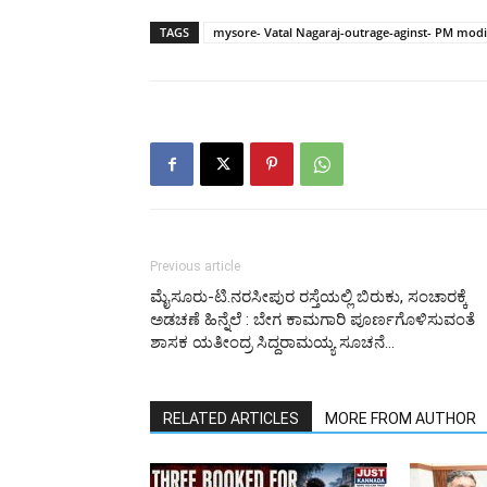
TAGS
mysore- Vatal Nagaraj-outrage-aginst- PM modi-
Previous article
ಮೈಸೂರು-ಟಿ.ನರಸೀಪುರ ರಸ್ತೆಯಲ್ಲಿ ಬಿರುಕು, ಸಂಚಾರಕ್ಕೆ
ಅಡಚಣೆ ಹಿನ್ನೆಲೆ : ಬೇಗ ಕಾಮಗಾರಿ ಪೂರ್ಣಗೊಳಿಸುವಂತೆ
ಶಾಸಕ ಯತೀಂದ್ರ ಸಿದ್ದರಾಮಯ್ಯ ಸೂಚನೆ…
RELATED ARTICLES
MORE FROM AUTHOR