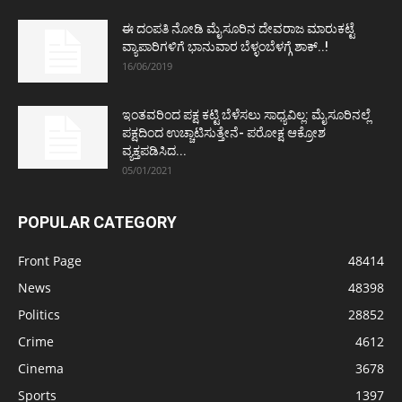
ಈ ದಂಪತಿ ನೋಡಿ ಮೈಸೂರಿನ ದೇವರಾಜ ಮಾರುಕಟ್ಟೆ
ವ್ಯಾಪಾರಿಗಳಿಗೆ ಭಾನುವಾರ ಬೆಳ್ಳಂಬೆಳಗ್ಗೆ ಶಾಕ್..!
16/06/2019
ಇಂತವರಿಂದ ಪಕ್ಷ ಕಟ್ಟಿ ಬೆಳೆಸಲು ಸಾಧ್ಯವಿಲ್ಲ: ಮೈಸೂರಿನಲ್ಲೆ
ಪಕ್ಷದಿಂದ ಉಚ್ಚಾಟಿಸುತ್ತೇನೆ- ಪರೋಕ್ಷ ಆಕ್ರೋಶ
ವ್ಯಕ್ತಪಡಿಸಿದ...
05/01/2021
POPULAR CATEGORY
Front Page
48414
News
48398
Politics
28852
Crime
4612
Cinema
3678
Sports
1397