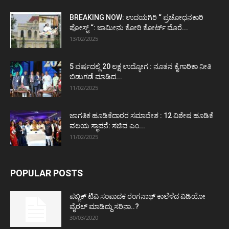
BREAKING NOW: ಉದಯಗಿರಿ “ ಪ್ರಚೋಧನಕಾರಿ
ಪೋಸ್ಟ್‌ “: ಜಾಮೀನು ಕೋರಿ ಕೋರ್ಟ್‌ ಮೊರೆ...
13/02/2025
5 ವರ್ಷದಲ್ಲಿ 20 ಲಕ್ಷ ಉದ್ಯೋಗ : ನೂತನ ಕೈಗಾರಿಕಾ ನೀತಿ
ಬಿಡುಗಡೆ ಮಾಡಿದ...
11/02/2025
ಜಾಗತಿಕ ಹೂಡಿಕೆದಾರರ ಸಮಾವೇಶ : 12 ವಿಶೇಷ ಹೂಡಿಕೆ
ವಲಯ ಸ್ಥಾಪನೆ: ಸಚಿವ ಎಂ...
11/02/2025
POPULAR POSTS
ಪಬ್ಲಿಕ್ ಟಿವಿ ಸಂಪಾದಕ ರಂಗನಾಥ್ ಕಾಲೆಳೆದ ವಿಡಿಯೋ
ವೈರಲ್ ಮಾಡಿದ್ದು ಸರಿನಾ..?
30/03/2020