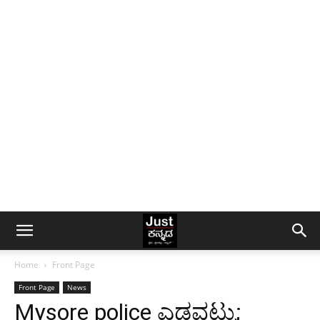
Home
Front Page
Front Page
News
Mysore police ಎಡವಟ್ಟು;