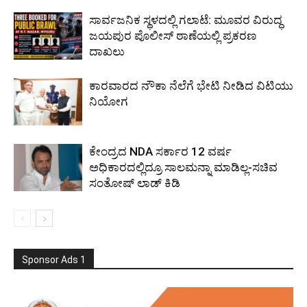
ಸಾರ್ವಜನಿಕ ಸ್ಥಳದಲ್ಲಿ ಗಲಾಟೆ: ಮೂವರ ವಿರುದ್ಧ
ಜಯಪುರ ಪೊಲೀಸ್ ಠಾಣೆಯಲ್ಲಿ ಪ್ರಕರಣ
ದಾಖಲು
ಕಾರವಾರದ ನೌಕಾ ನೆಲೆಗೆ ಭೇಟಿ ನೀಡಿದ ವಿಟಿಯು
ನಿಯೋಗ
ಕೇಂದ್ರದ NDA ಸರ್ಕಾರ 12 ವರ್ಷ
ಅಧಿಕಾರದಲ್ಲಿದ್ರೂ ಸಾಲಮನ್ನಾ ಮಾಡಿಲ್ಲ-ಸಚಿವ
ಸಂತೋಷ್ ಲಾಡ್ ಕಿಡಿ
Sponsor Ads 1