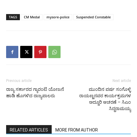
TAGS
CM Medal
mysore-police
Suspended Constable
Previous article
Next article
ರಾಜ್ಯ ಸರ್ಕಾರದ ಗ್ಯಾರಂಟಿ ಯೋಜನೆ
ಮುಂದಿನ ವರ್ಷ ಸಂಗೊಳ್ಳಿ
ಹಾಡಿ ಹೊಗಳಿದ ರಾಜ್ಯಪಾಲರು
ರಾಯಣ್ಣನವರ ಕಾರ್ಯಕ್ರಮಗಳ
ಅದ್ದೂರಿ ಆಚರಣೆ – ಸಿಎಂ
ಸಿದ್ದರಾಮಯ್ಯ
RELATED ARTICLES
MORE FROM AUTHOR