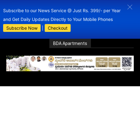
Subscribe to our News Service @ Just Rs. 399/- per Year
and Get Daily Updates Directly to Your Mobile Phones
Subscribe Now
|
Checkout
BDA Apartments