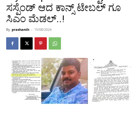
ಸಸ್ಪೆಂಡ್ ಆದ ಕಾನ್ಸ್‌ ಟೇಬಲ್ ಗೂ
ಸಿಎಂ ಮೆಡಲ್..!
By
prashanth
-
15/08/2024