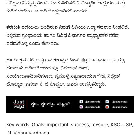
ಪರಿಶ್ರಮ ನಿಮ್ಮನ್ನು ಗೆಲುವಿನ ದಡ ಸೇರಿಸಲಿದೆ. ವಿದ್ಯಾರ್ಥಿಗಳಲ್ಲಿ ಛಲ ಮತ್ತು
ಗುರಿಯಿರಬೇಕು. ಆ ಗುರಿ ದೊಡ್ಡದಾಗಿರಲಿ ಎಂದರು.
ತರಬೇತಿ ಪಡೆಯಲು ಬಂದಿರುವ ನಿಮಗೆ ವಿವಿಯು ಎಲ್ಲಾ ಸಹಕಾರ ನೀಡಲಿದೆ.
ಇಲ್ಲಿರುವ ಗ್ರಂಥಾಲಯ ಹಾಗೂ ವಿವಿಧ ವಿಭಾಗಗಳ ಪ್ರಾಧ್ಯಾಪಕರ ನೆರೆವು
ಪಡೆದುಕೊಳ್ಳಿ ಎಂದು ಹೇಳಿದರು.
ಕಾರ್ಯಕ್ರಮದಲ್ಲಿ ಅಧ್ಯಯನ ಕೇಂದ್ರದ ಡೀನ್ ಪ್ರೊ. ರಾಮನಾಥಂ ನಾಯ್ಡು,
ಹಣಕಾಸು ಅಧಿಕಾರಿಗಳಾದ ಪ್ರೊ. ನಿರಂಜನ್ ರಾಜ್,
ಸಂಯೋಜನಾಧಿಕಾರಿಗಳಾದ, ಜೈನಹಳ್ಳಿ ಸತ್ಯನಾರಾಯಣಗೌಡ, ಸಿದ್ದೇಶ್
ಹೊನ್ನೂರ್, ಗಣೇಶ್ ಕೆ. ಜಿ ಕೊಪ್ಪಲ್. ಅವರು ಉಪಸ್ಥಿತರಿದ್ದರು.
Key words: Goals, important, success, mysore, KSOU, SP,
N. Vishnuvardhana