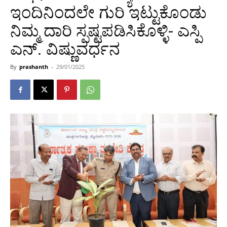
ಇಂದಿನಿಂದಲೇ ಗುರಿ ಇಟ್ಟುಕೊಂಡು
ನಿಮ್ಮ ದಾರಿ ಸ್ಪಷ್ಟಪಡಿಸಿಕೊಳ್ಳಿ- ಎಸ್ಪಿ
ಎನ್. ವಿಷ್ಣುವರ್ಧನ
By
prashanth
-
29/01/2025