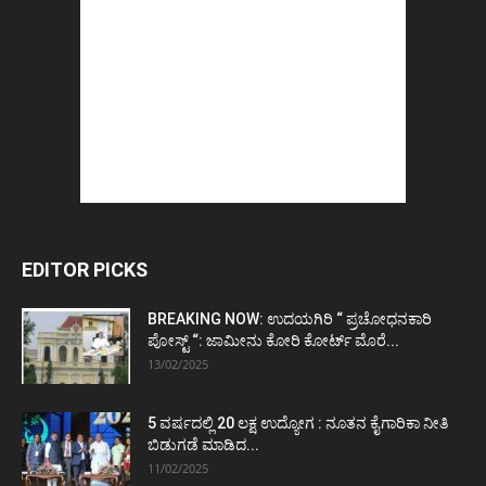
EDITOR PICKS
BREAKING NOW: ಉದಯಗಿರಿ “ ಪ್ರಚೋಧನಕಾರಿ
ಪೋಸ್ಟ್‌ “: ಜಾಮೀನು ಕೋರಿ ಕೋರ್ಟ್‌ ಮೊರೆ...
13/02/2025
5 ವರ್ಷದಲ್ಲಿ 20 ಲಕ್ಷ ಉದ್ಯೋಗ : ನೂತನ ಕೈಗಾರಿಕಾ ನೀತಿ
ಬಿಡುಗಡೆ ಮಾಡಿದ...
11/02/2025