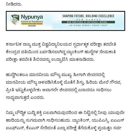
ನೀಡಿದರು.
ಕರ್ನಾಟಕ ರಾಜ್ಯ ಮುಕ್ತ ವಿಶ್ವವಿದ್ಯಾನಿಲಯದ ಸ್ಪರ್ಧಾತ್ಮಕ ಪರೀಕ್ಷಾ ತರಬೇತಿ
ಕೇಂದ್ರದ ವತಿಯಿಂದ ಏರ್ಪಡಿಸಲಾಗಿದ್ದ ಬ್ಯಾಂಕಿಂಗ್ ಹುದ್ದೆಗಳ ನೇಮಕಾತಿ
ಪರೀಕ್ಷಾ ತರಬೇತಿ ಶಿಬಿರವನ್ನು ಉದ್ಘಾಟಿಸಿ ಮಾತನಾಡಿದರು.
ಹುದ್ದೆಗಿಂತಲೂ ಮಾನವೀಯ ಮೌಲ್ಯ ಮುಖ್ಯ. ಹೀಗಾಗಿ ಜೀವನದಲ್ಲಿ
ಮಾನವೀಯ ಮೌಲ್ಯ ಅಳವಡಿಸಿಕೊಳ್ಳಿ ಜೊತೆಗೆ ಶಿಸ್ತು, ಹಿರಿಯ ಮೇಲೆ ಗೌರವ,
ಪ್ರೀತಿ ಇಟ್ಟುಕೊಳ್ಳಬೇಕು ಆವಾಗಲೇ ಜೀವನದಲ್ಲಿ ಏನಾದರೂ ಸಾಧಿಸಲು
ಸಾಧ್ಯವಾಗುತ್ತದೆ ಎಂದರು.
ನಿಮ್ಮ ಬೌದ್ಧಿಕ ಬುದ್ಧಿ ಶಕ್ತಿ ಬಲವಾಗಿರುವುದರಿಂದ ಈ ನಿಟ್ಟಿನಲ್ಲಿ ನೀವು ಯಾವುದೇ
ಹಾದಿಯನ್ನು ಸುಗಮವಾಗಿ ಸಾಧಿಸಬಹುದು. ಬ್ಯಾಂಕಿಂಗ್, ಯುಪಿಎಸ್ಸಿ, ಐಎಎಸ್
ಐಎಫ್ಎಸ್, ಕೆಎಎಸ್ ಸೇರಿದಂತೆ ಎಲ್ಲಾ ಪರೀಕ್ಷೆ ತೆಗೆದುಕೊಳ್ಳಿ ಪ್ರಯತ್ನಂ ಸರ್ವ