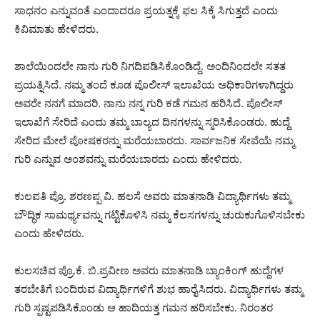
ಸಾಧನಂ ಎನ್ನುವಂತೆ ಎಂದಾದರೂ ಪ್ರಯತ್ನಕ್ಕೆ ಫಲ ಸಿಕ್ಕೆ ಸಿಗುತ್ತದೆ ಎಂದು
ಕಿವಿಮಾತು ಹೇಳಿದರು.
ಶಾಲೆಯಿಂದಲೇ ನಾನು ಗುರಿ ನಿಗದಿಪಡಿಸಿಕೊಂಡಿದ್ದೆ. ಅಂದಿನಿಂದಲೇ ಸತತ
ಪ್ರಯತ್ನಿಸಿದೆ. ನಮ್ಮ ತಂದೆ ಕೂಡ ಪೊಲೀಸ್ ಇಲಾಖೆಯ ಅಧಿಕಾರಿಗಳಾಗಿದ್ದರು
ಅವರೇ ನನಗೆ ಮಾದರಿ. ನಾನು ನನ್ನ ಗುರಿ ಕಡೆ ಗಮನ ಹರಿಸಿದೆ. ಪೊಲೀಸ್
ಇಲಾಖೆಗೆ ಸೇರಿದೆ ಎಂದು ತಮ್ಮ ಬಾಲ್ಯದ ದಿನಗಳನ್ನು ಸ್ಮರಿಸಿಕೊಂಡರು. ಹುದ್ದೆ
ಸೇರಿದ ಮೇಲೆ ಪೋಷಕರನ್ನು ಮರೆಯಬಾರದು. ಸಾರ್ವಜನಿಕ ಸೇವೆಯೆ ನಮ್ಮ
ಗುರಿ ಎನ್ನುವ ಅಂಶವನ್ನು ಮರೆಯಬಾರದು ಎಂದು ಹೇಳಿದರು.
ಕುಲಪತಿ ಪ್ರೊ. ಶರಣಪ್ಪ ವಿ. ಹಲಸೆ ಅವರು ಮಾತನಾಡಿ ವಿದ್ಯಾರ್ಥಿಗಳು ತಮ್ಮ
ಬೌದ್ಧಿಕ ಸಾಮರ್ಥ್ಯವನ್ನು ಗಟ್ಟಿಕೊಳಿಸಿ ನಮ್ಮ ಕೆಲಸಗಳನ್ನು ಚುರುಕುಗೊಳಿಸಬೇಕು
ಎಂದು ಹೇಳಿದರು.
ಕುಲಸಚಿವ ಪ್ರೊ.ಕೆ. ಬಿ.ಪ್ರವೀಣ ಅವರು ಮಾತನಾಡಿ ಬ್ಯಾಂಕಿಂಗ್ ಹುದ್ದೆಗಳ
ತರಬೇತಿಗೆ ಬಂದಿರುವ ವಿದ್ಯಾರ್ಥಿಗಳಿಗೆ ಶುಭ ಹಾರೈಸಿದರು. ವಿದ್ಯಾರ್ಥಿಗಳು ತಮ್ಮ
ಗುರಿ ಸ್ಪಷ್ಟಪಡಿಸಿಕೊಂಡು ಆ ಹಾದಿಯತ್ತ ಗಮನ ಹರಿಸಬೇಕು. ನಿರಂತರ