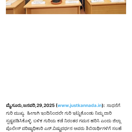
ಮೈಸೂರು,ಜನವರಿ,29,2025 (
www.justkannada.in
):
ಸಾಧನೆಗೆ
ಗುರಿ ಮುಖ್ಯ. ಹೀಗಾಗಿ ಇಂದಿನಿಂದಲೇ ಗುರಿ ಇಟ್ಟುಕೊಂಡು ನಿಮ್ಮ ದಾರಿ
ಸ್ಪಷ್ಟಪಡಿಸಿಕೊಳ್ಳಿ. ಬಳಿಕ ಗುರಿಯ ಕಡೆ ನಿರಂತರ ಗಮನ ಹರಿಸಿ ಎಂದು ಜಿಲ್ಲಾ
ಪೊಲೀಸ್ ವರಿಷ್ಠಾಧಿಕಾರಿ ಎನ್.ವಿಷ್ಣುವರ್ಧನ ಅವರು ಶಿಬಿರಾರ್ಥಿಗಳಿಗೆ ಸಲಹೆ