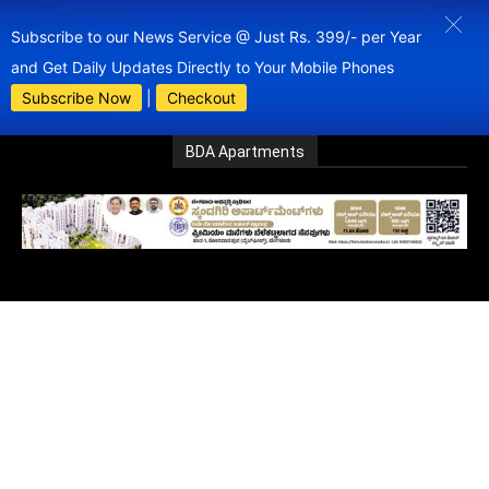
Subscribe to our News Service @ Just Rs. 399/- per Year
and Get Daily Updates Directly to Your Mobile Phones
Subscribe Now
|
Checkout
BDA Apartments