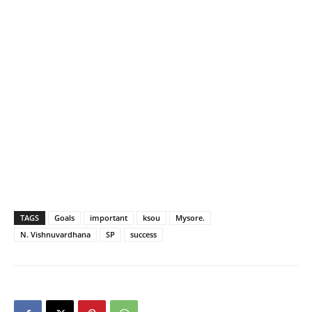
TAGS
Goals
important
ksou
Mysore.
N. Vishnuvardhana
SP
success