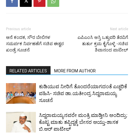
Previous article
Next article
ಆನೆ ಕಂದಕ, ಸೌರ ಬೇಲಿಗಳ
ಎಪಿಎಂಸಿ ಆಸ್ತಿ ಒತ್ತುವರಿ ತೆರವಿಗೆ
ಸಮರ್ಪಕ ನಿರ್ವಹಣೆಗೆ ಸಚಿವ ಈಶ್ವರ
ತುರ್ತು ಕ್ರಮ ಕೈಗೊಳ್ಳಿ -ಸಚಿವ
ಖಂಡ್ರೆ ಸೂಚನೆ
ಶಿವಾನಂದ ಪಾಟೀಲ್
RELATED ARTICLES
MORE FROM AUTHOR
ಕುಡಿಯುವ ನೀರಿಗೆ ತೊಂದರೆಯಾಗದಂತೆ ಎಚ್ಚರಿಕೆ
ವಹಿಸಿ- ಸಚಿವ ಡಾ.ಯತೀಂದ್ರ ಸಿದ್ದರಾಮಯ್ಯ
ಸೂಚನೆ
ಸಿದ್ದರಾಮಯ್ಯನವರೇ ಮಂತ್ರಿ ಮಾಡ್ತೀನಿ ಅಂದಿದ್ರು:
ಕೊಟ್ಟ ಮಾತು ತಪ್ಪಿದ್ದಕ್ಕೆ ಬೇಸರ ಆಯ್ತು-ಶಾಸಕ
ಬಿ.ಆರ್ ಪಾಟೀಲ್