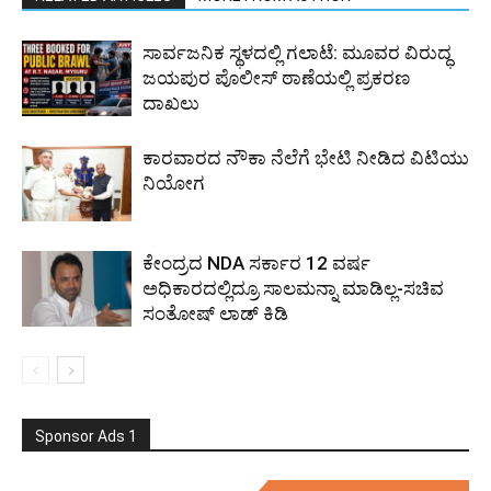
ಸಾರ್ವಜನಿಕ ಸ್ಥಳದಲ್ಲಿ ಗಲಾಟೆ: ಮೂವರ ವಿರುದ್ಧ
ಜಯಪುರ ಪೊಲೀಸ್ ಠಾಣೆಯಲ್ಲಿ ಪ್ರಕರಣ
ದಾಖಲು
ಕಾರವಾರದ ನೌಕಾ ನೆಲೆಗೆ ಭೇಟಿ ನೀಡಿದ ವಿಟಿಯು
ನಿಯೋಗ
ಕೇಂದ್ರದ NDA ಸರ್ಕಾರ 12 ವರ್ಷ
ಅಧಿಕಾರದಲ್ಲಿದ್ರೂ ಸಾಲಮನ್ನಾ ಮಾಡಿಲ್ಲ-ಸಚಿವ
ಸಂತೋಷ್ ಲಾಡ್ ಕಿಡಿ
Sponsor Ads 1