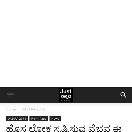
Home
DASARA-2019
DASARA-2019
Front Page
News
ಹೊಸ ಲೋಕ ಸೃಷ್ಟಿಸುವ ವೈಭವ ಈ