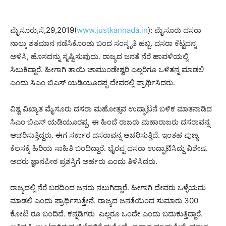
ಮೈಸೂರು,ಸೆ,29,2019(
www.justkannada.in
): ಮೈಸೂರು ದಸರಾ
ನಾಲ್ಕು ಶತಮಾನ ನಡೆಸಿಕೊಂಡು ಬಂದ ಸಂಸ್ಕೃತಿ ಹಬ್ಬ. ದಸರಾ ಕೆಟ್ಟದನ್ನ
ಅಳಿಸಿ, ಹೊಸದ‌ನ್ನು ಸೃಷ್ಟಿಸುವುದು. ರಾಜ್ಯದ ಜನತೆ ನೆರೆ ಹಾವಳಿಯಲ್ಲಿ
ಸಿಲುಕಿದ್ದಾರೆ. ಹೀಗಾಗಿ ತಾಯಿ ಚಾಮುಂಡೇಶ್ವರಿ ಎಲ್ಲರಿಗೂ ಒಳಿತನ್ನ ಮಾಡಲಿ
ಎಂದು ಸಿಎಂ ಬಿಎಸ್ ಯಡಿಯೂರಪ್ಪ ದೇವರಲ್ಲಿ ಪ್ರಾರ್ಥಿಸಿದರು.
ವಿಶ್ವ ವಿಖ್ಯಾತ ಮೈಸೂರು ದಸರಾ ಮಹೋತ್ಸವ ಉದ್ಘಾಟನೆ ಬಳಿಕ ಮಾತನಾಡಿದ
ಸಿಎಂ ಬಿಎಸ್ ಯಡಿಯೂರಪ್ಪ, ಈ ಹಿಂದೆ ರಾಜರು ಮಹಾರಾಜರು ದಸರಾವನ್ನ
ಆಚರಿಸುತ್ತಿದ್ದರು. ಈಗ ಸರ್ಕಾರ ದಸರಾವನ್ನ ಆಚರಿಸುತ್ತಿದೆ. ಇಂತಹ ಪುಣ್ಯ
ಕೆಲಸಕ್ಕೆ ಹಿರಿಯ ಸಾಹಿತಿ ಬಂದಿದ್ದಾರೆ. ಭೈರಪ್ಪ ದಸರಾ ಉದ್ಘಾಟಿಸಿದ್ದು ವಿಶೇಷ.
ಅವರು ಜ್ಞಾನಪೀಠ ಪ್ರಶಸ್ತಿಗೆ ಅರ್ಹರು ಎಂದು ತಿಳಿಸಿದರು.
ರಾಜ್ಯದಲ್ಲಿ ನೆರೆ ಬರದಿಂದ ಜನರು ನಲುಗಿದ್ದಾರೆ. ಹೀಗಾಗಿ ದೇವರು ಒಳ್ಳೆಯದು
ಮಾಡಲಿ ಎಂದು ಪ್ರಾರ್ಥಿಸುತ್ತೇನೆ. ರಾಜ್ಯದ ಜನತೆಯಿಂದ ಸುಮಾರು 300
ಕೋಟಿ ರೂ ಬಂದಿದೆ. ಕನ್ನಡಿಗರು ಎಲ್ಲರೂ ಒಂದೇ ಎಂದು ಬದುಕುತ್ತಿದ್ದಾರೆ.