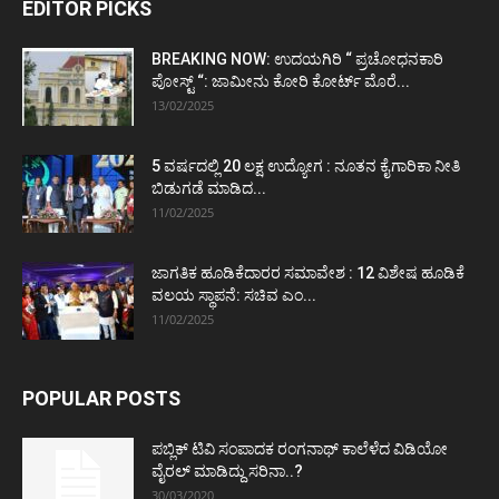
EDITOR PICKS
BREAKING NOW: ಉದಯಗಿರಿ “ ಪ್ರಚೋಧನಕಾರಿ
ಪೋಸ್ಟ್‌ “: ಜಾಮೀನು ಕೋರಿ ಕೋರ್ಟ್‌ ಮೊರೆ...
13/02/2025
5 ವರ್ಷದಲ್ಲಿ 20 ಲಕ್ಷ ಉದ್ಯೋಗ : ನೂತನ ಕೈಗಾರಿಕಾ ನೀತಿ
ಬಿಡುಗಡೆ ಮಾಡಿದ...
11/02/2025
ಜಾಗತಿಕ ಹೂಡಿಕೆದಾರರ ಸಮಾವೇಶ : 12 ವಿಶೇಷ ಹೂಡಿಕೆ
ವಲಯ ಸ್ಥಾಪನೆ: ಸಚಿವ ಎಂ...
11/02/2025
POPULAR POSTS
ಪಬ್ಲಿಕ್ ಟಿವಿ ಸಂಪಾದಕ ರಂಗನಾಥ್ ಕಾಲೆಳೆದ ವಿಡಿಯೋ
ವೈರಲ್ ಮಾಡಿದ್ದು ಸರಿನಾ..?
30/03/2020