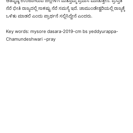
ಅತಿವೃಷ್ಠಿ ಉಂಟಾಗಿರುವ ಜಿಲ್ಲೆಗಳಿಗೆ ಮತ್ತೊಮ್ಮೆ ಪ್ರವಾಸ ಮಾಡುತ್ತೇನೆ. ಪ್ರಸ್ತುತ
ನೆರೆ ಭೀತಿ ರಾಜ್ಯದಲ್ಲಿ ಸಾಕಷ್ಟು ನೆರೆ ಸಮಸ್ಯೆ ಇದೆ. ಚಾಮುಂಡೇಶ್ವರಿಯಲ್ಲಿ ರಾಜ್ಯಕ್ಕೆ
ಒಳಿತು ಮಾಡಲಿ ಎಂದು ಪ್ರಾರ್ಥನೆ ಸಲ್ಲಿಸಿದ್ದೇನೆ ಎಂದರು.
Key words: mysore dasara-2019-cm bs yeddyurappa-
Chamundeshwari –pray