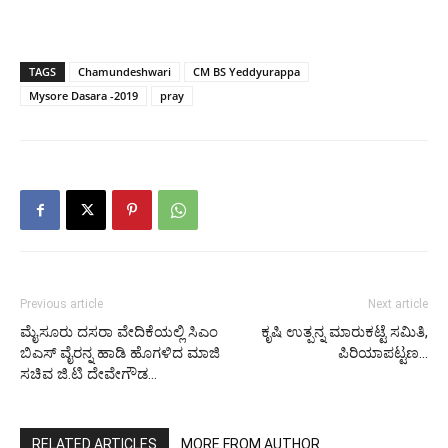
TAGS
Chamundeshwari
CM BS Yeddyurappa
Mysore Dasara -2019
pray
Previous article
Next article
ಮೈಸೂರು ದಸರಾ ವೇದಿಕೆಯಲ್ಲಿ ಸಿಎಂ
ಕೃಷಿ ಉತ್ಪನ್ನ ಮಾರುಕಟ್ಟೆ ಸಮಿತಿ,
ಬಿಎಸ್ ವೈರನ್ನ ಹಾಡಿ ಹೊಗಳಿದ ಮಾಜಿ
ಪಿರಿಯಾಪಟ್ಟಣ…
ಸಚಿವ ಜಿ.ಟಿ ದೇವೇಗೌಡ…
RELATED ARTICLES
MORE FROM AUTHOR