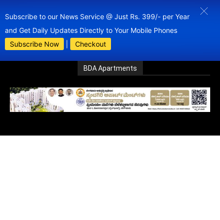
Subscribe to our News Service @ Just Rs. 399/- per Year
and Get Daily Updates Directly to Your Mobile Phones
Subscribe Now
|
Checkout
BDA Apartments