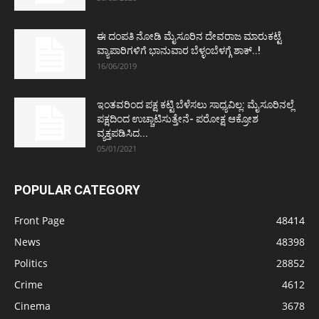
ಈ ದಂಪತಿ ನೋಡಿ ಮೈಸೂರಿನ ದೇವರಾಜ ಮಾರುಕಟ್ಟೆ
ವ್ಯಾಪಾರಿಗಳಿಗೆ ಭಾನುವಾರ ಬೆಳ್ಳಂಬೆಳಗ್ಗೆ ಶಾಕ್..!
16/06/2019
ಇಂತವರಿಂದ ಪಕ್ಷ ಕಟ್ಟಿ ಬೆಳೆಸಲು ಸಾಧ್ಯವಿಲ್ಲ: ಮೈಸೂರಿನಲ್ಲೆ
ಪಕ್ಷದಿಂದ ಉಚ್ಚಾಟಿಸುತ್ತೇನೆ- ಪರೋಕ್ಷ ಆಕ್ರೋಶ
ವ್ಯಕ್ತಪಡಿಸಿದ...
05/01/2021
POPULAR CATEGORY
Front Page
48414
News
48398
Politics
28852
Crime
4612
Cinema
3678