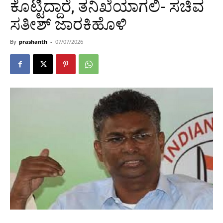
ಕೊಟ್ಟಿದ್ದಾರೆ, ತನಿಖೆಯಾಗಲಿ- ಸಚಿವ
ಸತೀಶ್ ಜಾರಕಿಹೊಳಿ
By
prashanth
-
07/07/2026