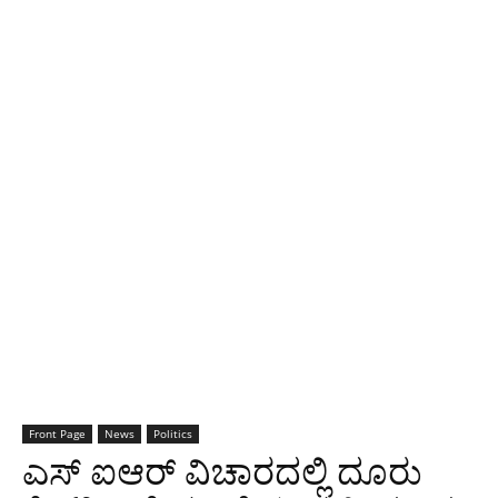
Front Page
News
Politics
ಎಸ್ ಐಆರ್ ವಿಚಾರದಲ್ಲಿ ದೂರು