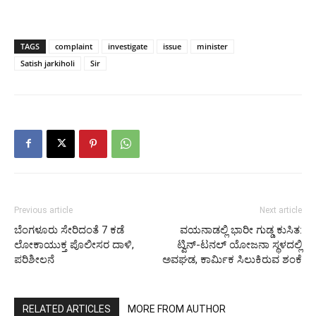
TAGS
complaint
investigate
issue
minister
Satish jarkiholi
Sir
Previous article
Next article
ಬೆಂಗಳೂರು ಸೇರಿದಂತೆ 7 ಕಡೆ
ವಯನಾಡಲ್ಲಿ ಭಾರೀ ಗುಡ್ಡ ಕುಸಿತ:
ಲೋಕಾಯುಕ್ತ ಪೊಲೀಸರ ದಾಳಿ,
ಟ್ವಿನ್-ಟನಲ್ ಯೋಜನಾ ಸ್ಥಳದಲ್ಲಿ
ಪರಿಶೀಲನೆ
ಅವಘಡ, ಕಾರ್ಮಿಕ ಸಿಲುಕಿರುವ ಶಂಕೆ
RELATED ARTICLES
MORE FROM AUTHOR