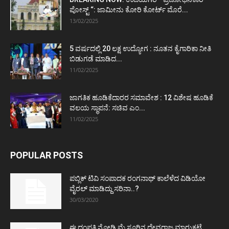
ಪೋಸ್ಟ್‌ “: ಜಾಮೀನು ಕೋರಿ ಕೋರ್ಟ್‌ ಮೊರೆ...
13/02/2025
5 ವರ್ಷದಲ್ಲಿ 20 ಲಕ್ಷ ಉದ್ಯೋಗ : ನೂತನ ಕೈಗಾರಿಕಾ ನೀತಿ
ಬಿಡುಗಡೆ ಮಾಡಿದ...
11/02/2025
ಜಾಗತಿಕ ಹೂಡಿಕೆದಾರರ ಸಮಾವೇಶ : 12 ವಿಶೇಷ ಹೂಡಿಕೆ
ವಲಯ ಸ್ಥಾಪನೆ: ಸಚಿವ ಎಂ...
11/02/2025
POPULAR POSTS
ಪಬ್ಲಿಕ್ ಟಿವಿ ಸಂಪಾದಕ ರಂಗನಾಥ್ ಕಾಲೆಳೆದ ವಿಡಿಯೋ
ವೈರಲ್ ಮಾಡಿದ್ದು ಸರಿನಾ..?
30/03/2020
ಈ ದಂಪತಿ ನೋಡಿ ಮೈಸೂರಿನ ದೇವರಾಜ ಮಾರುಕಟ್ಟೆ