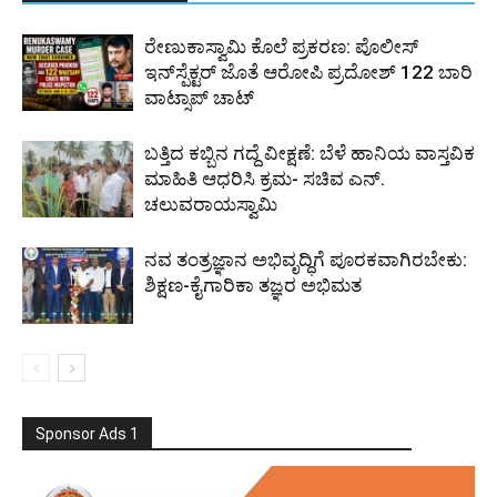
ರೇಣುಕಾಸ್ವಾಮಿ ಕೊಲೆ ಪ್ರಕರಣ: ಪೊಲೀಸ್
ಇನ್‌ಸ್ಪೆಕ್ಟರ್‌ ಜೊತೆ ಆರೋಪಿ ಪ್ರದೋಶ್‌ 122 ಬಾರಿ
ವಾಟ್ಸಾಪ್ ಚಾಟ್
ಬತ್ತಿದ ಕಬ್ಬಿನ ಗದ್ದೆ ವೀಕ್ಷಣೆ: ಬೆಳೆ ಹಾನಿಯ ವಾಸ್ತವಿಕ
ಮಾಹಿತಿ ಆಧರಿಸಿ ಕ್ರಮ- ಸಚಿವ ಎನ್.
ಚಲುವರಾಯಸ್ವಾಮಿ
ನವ ತಂತ್ರಜ್ಞಾನ ಅಭಿವೃದ್ಧಿಗೆ ಪೂರಕವಾಗಿರಬೇಕು:
ಶಿಕ್ಷಣ-ಕೈಗಾರಿಕಾ ತಜ್ಞರ ಅಭಿಮತ
Sponsor Ads 1