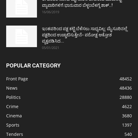
ವ್ಯಾಪಾರಿಗಳಿಗೆ ಭಾನುವಾರ ಬೆಳ್ಳಂಬೆಳಗ್ಗೆ ಶಾಕ್..!
16/06/2019
ಇಂತವರಿಂದ ಪಕ್ಷ ಕಟ್ಟಿ ಬೆಳೆಸಲು ಸಾಧ್ಯವಿಲ್ಲ: ಮೈಸೂರಿನಲ್ಲೆ
ಪಕ್ಷದಿಂದ ಉಚ್ಚಾಟಿಸುತ್ತೇನೆ- ಪರೋಕ್ಷ ಆಕ್ರೋಶ
ವ್ಯಕ್ತಪಡಿಸಿದ...
05/01/2021
POPULAR CATEGORY
Front Page
48452
News
48436
Politics
28880
Crime
4622
Cinema
3680
Sports
1397
Tenders
540