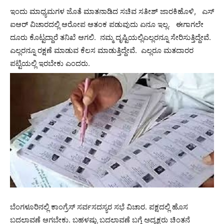
ಇಂದು ಮಾಧ್ಯಮಗಳ ಜೊತೆ ಮಾತನಾಡಿದ ಸಚಿವ ಸತೀಶ್ ಜಾರಕಿಹೊಳಿ, ಎಸ್
ಐಆರ್ ವಿಚಾರದಲ್ಲಿ ಆರೋಪ ಆತಂಕ ಪಡುವುದು ಏನೂ ಇಲ್ಲ. ಈಗಾಗಲೇ
ದೂರು ಕೊಟ್ಟದ್ದಾರೆ ತನಿಖೆ ಆಗಲಿ. ನಮ್ಮ ದೃಷ್ಟಿಯಲ್ಲಿಎಲ್ಲರನ್ನೂ ಸೇರಿಸುತ್ತಿದ್ದೇವೆ.
ಎಲ್ಲರನ್ನೂ ರಕ್ಷಣೆ ಮಾಡುವ ಕೆಲಸ ಮಾಡುತ್ತಿದ್ದೇವೆ. ಎಲ್ಲರೂ ಮತದಾರರ
ಪಟ್ಟಿಯಲ್ಲಿ ಇರಬೇಕು ಎಂದರು.
ಬೆಂಗಳೂರಿನಲ್ಲಿ ಕಾಂಗ್ರೆಸ್ ಸರ್ವಸದಸ್ಯರ ಸಭೆ ವಿಚಾರ. ಪಕ್ಷದಲ್ಲಿ ಹೊಸ
ಬದಲಾವಣೆ ಆಗಬೇಕು. ಬಹಳಷ್ಟು ಬದಲಾವಣೆ ಬಗ್ಗೆ ಅದ್ಯಕ್ಷರು ಚಿಂತನೆ