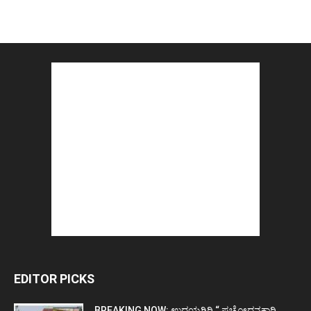
EDITOR PICKS
BREAKING NOW: ಉದಯಗಿರಿ “ ಪ್ರಚೋಧನಕಾರಿ