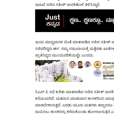
ಇಲಾಖೆ ಸಚಿವ ಸತೀಶ್ ಜಾರಕಿಹೊಳಿ ತಿಳಿಸಿದ್ದಾರೆ.
ಇಂದು ಮಾಧ್ಯಮಗಳ ಜೊತೆ ಮಾತನಾಡಿದ ಸಚಿವ ಸತೀಶ್ 
ಸಚಿವರಿದ್ದರು.ಈಗ ನಮ್ಮ ಸಮುದಾಯಕ್ಕೆ ಮತ್ತೆರಡು ಖಾತೆಗ
ಪ್ರಾತಿನಿಧ್ಯದ ಮುಂದುವರಿಕೆಯಷ್ಟೇ ಎಂದರು.
ಸಿಎಲ್ ಪಿ ಸಭೆ ಕುರಿತು ಮಾತನಾಡಿದ ಸಚಿವ ಸತೀಶ್ ಜಾರ
ಕರೆಯಲಾಗಿದೆ. ಮತದಾನ ಮಾಡುವಾಗ ಶಾಸಕರಿಂದ ಯಾವುದೇ
ಮಾಡಬೇಕಾಗುತ್ತದೆ. ಎರಡು-ಮೂರು ಮತಗಳು ತಪ್ಪಾದರೂ ಅಭ್ಯರ್ಥ
ರೂಪಿಸಲು ಶಾಸಕರನ್ನು ಕರೆದುಕೊಂಡು ಹೋಗಲಾಗುತ್ತಿದೆ ಎಂ