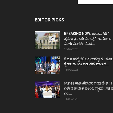
EDITOR PICKS
BREAKING NOW: ಉದಯಗಿರಿ “
ಪ್ರಚೋಧನಕಾರಿ ಪೋಸ್ಟ್‌ “: ಜಾಮೀನು
ಕೋರಿ ಕೋರ್ಟ್‌ ಮೊರೆ...
13/02/2025
5 ವರ್ಷದಲ್ಲಿ 20 ಲಕ್ಷ ಉದ್ಯೋಗ : ನೂ
ಕೈಗಾರಿಕಾ ನೀತಿ ಬಿಡುಗಡೆ ಮಾಡಿದ...
11/02/2025
ಜಾಗತಿಕ ಹೂಡಿಕೆದಾರರ ಸಮಾವೇಶ : 1
ವಿಶೇಷ ಹೂಡಿಕೆ ವಲಯ ಸ್ಥಾಪನೆ: ಸಚಿ
ಎಂ...
11/02/2025