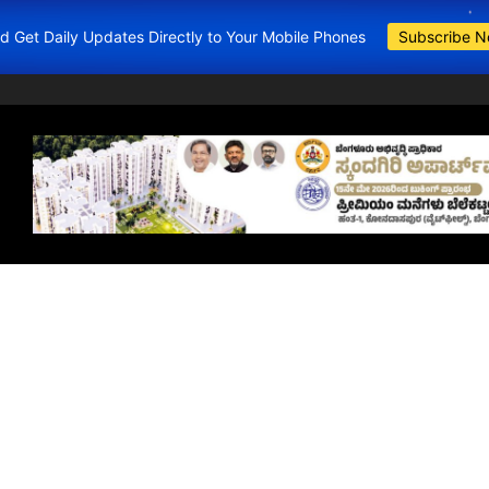
and Get Daily Updates Directly to Your Mobile Phones
Subscribe 
BDA Apartment