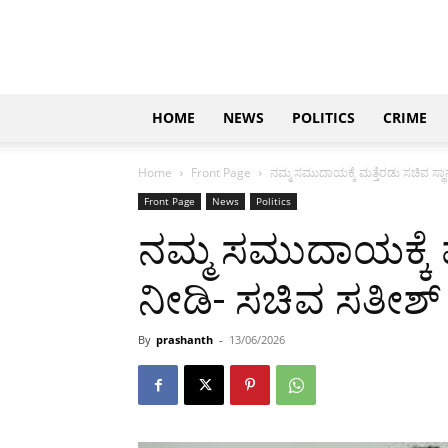
Updates
|
ಕನ್ನಡ
ನ್ಯೂಸ್
|
ಜಸ್ಟ್
HOME
NEWS
POLITICS
CRIME
ಕನ್ನಡ
Home
Front Page
ನಮ್ಮ ಸಮುದಾಯಕ್ಕೆ ಮತ್ತೆರಡು ಸಚಿವ ಸ್ಥ
Front Page
News
Politics
ನಮ್ಮ ಸಮುದಾಯಕ್ಕೆ ಮ
ನೀಡಿ- ಸಚಿವ ಸತೀಶ್
By
prashanth
-
13/06/2026