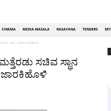
CINEMA
MEDIA MASALA
RASAYANA
TENDERS
MY
ಾನ ನೀಡಿ- ಸಚಿವ ಸತೀಶ್ ಜಾರಕಿಹೊಳಿ
ತ್ತೆರಡು ಸಚಿವ ಸ್ಥಾನ
 ಜಾರಕಿಹೊಳಿ