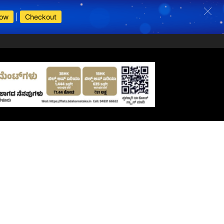
Now
|
Checkout
s