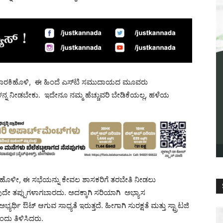
ಜಾರಕಿಹೊಳಿ, ಈ ಹಿಂದೆ ಎಸ್‌ಟಿ ಸಮುದಾಯದ ಮೂವರು
ಳನ್ನ ನೀಡಬೇಕು. ಇದೇನೂ ನಮ್ಮ ಹೆಚ್ಚುವರಿ ಬೇಡಿಕೆಯಲ್ಲ, ಹಳೆಯ
ಕಿಹೊಳೀ, ಈ ಸಭೆಯನ್ನು ಕೇವಲ ಶಾಸಕರಿಗೆ ತರಬೇತಿ ನೀಡಲು
 ತಪ್ಪುಗಳಾಗಬಾರದು. ಅದಕ್ಕಾಗಿ ಸರಿಯಾಗಿ ಅಭ್ಯಾಸ
ಿ ಔಟ್ ಆಗುವ ಸಾಧ್ಯತೆ ಇರುತ್ತದೆ. ಹೀಗಾಗಿ ಸುರಕ್ಷತೆ ಮತ್ತು ಸ್ಟ್ರಾಟಜಿ
ದು ತಿಳಿಸಿದರು.