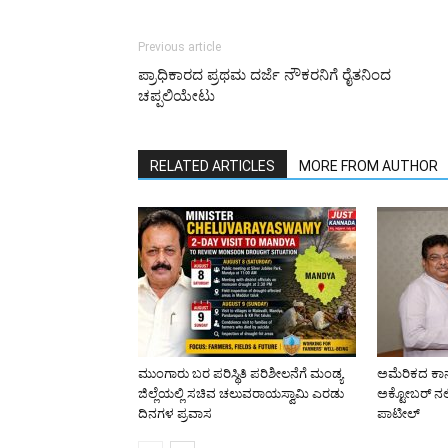
Previous article
ಪ್ರಾಧಿಕಾರದ ಪ್ರಥಮ ದರ್ಜೆ ನೌಕರನಿಗೆ ರೈತನಿಂದ
ಚಪ್ಪಲಿಯೇಟು
RELATED ARTICLES
MORE FROM AUTHOR
ಮುಂಗಾರು ಬರ ಪರಿಸ್ಥಿತಿ ಪರಿಶೀಲನೆಗೆ ಮಂಡ್ಯ
ಅಮೆರಿಕದ ಕಾನ
ಜಿಲ್ಲೆಯಲ್ಲಿ ಸಚಿವ ಚಲುವರಾಯಸ್ವಾಮಿ ಎರಡು
ಅಕ್ಟೋಬರ್ ನಲ
ದಿನಗಳ ಪ್ರವಾಸ
ಪಾಟೀಲ್