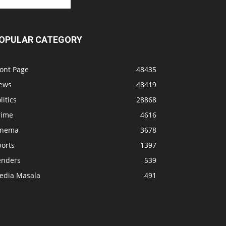
OPULAR CATEGORY
ront Page
48435
ews
48419
litics
28868
rime
4616
inema
3678
ports
1397
enders
539
edia Masala
491