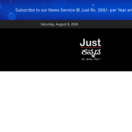
Subscribe to our News Service @ Just Rs. 399/- per Year 
Saturday, August 8, 2026
Just
Kannada
–
Online
Kannada
News
|
Breaking
Kannada
News
|
Karnataka
News
|
Live