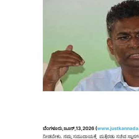
ಬೆಂಗಳೂರು,ಜೂನ್,13,2026 (
www.justkannada.
ನೀಡಬೇಕು. ನಮ್ಮ ಸಮುದಾಯಕ್ಕೆ ಮತ್ತೆರಡು ಸಚಿವ ಸ್ಥ