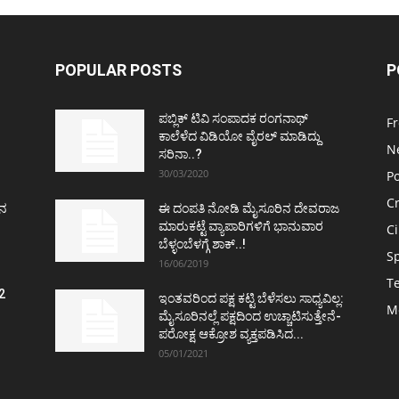
POPULAR POSTS
P
ಪಬ್ಲಿಕ್ ಟಿವಿ ಸಂಪಾದಕ ರಂಗನಾಥ್
F
ಕಾಲೆಳೆದ ವಿಡಿಯೋ ವೈರಲ್ ಮಾಡಿದ್ದು
N
ಸರಿನಾ..?
30/03/2020
Po
C
ತನ
ಈ ದಂಪತಿ ನೋಡಿ ಮೈಸೂರಿನ ದೇವರಾಜ
ಮಾರುಕಟ್ಟೆ ವ್ಯಾಪಾರಿಗಳಿಗೆ ಭಾನುವಾರ
C
ಬೆಳ್ಳಂಬೆಳಗ್ಗೆ ಶಾಕ್..!
S
16/06/2019
T
2
ಇಂತವರಿಂದ ಪಕ್ಷ ಕಟ್ಟಿ ಬೆಳೆಸಲು ಸಾಧ್ಯವಿಲ್ಲ:
M
ವ
ಮೈಸೂರಿನಲ್ಲೆ ಪಕ್ಷದಿಂದ ಉಚ್ಚಾಟಿಸುತ್ತೇನೆ-
ಪರೋಕ್ಷ ಆಕ್ರೋಶ ವ್ಯಕ್ತಪಡಿಸಿದ...
05/01/2021