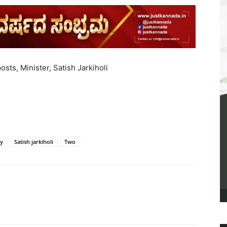
sts, Minister, Satish Jarkiholi
y
Satish jarkiholi
Two