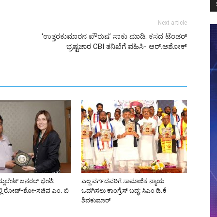
Next article
‘ಉತ್ತರಕುಮಾರನ ಪೌರುಷ’ ಸಾಕು ಮಾಡಿ: ಕಸದ ಟೆಂಡರ್‌
ಭ್ರಷ್ಟಚಾರ CBI ತನಿಖೆಗೆ ವಹಿಸಿ- ಆರ್.ಅಶೋಕ್
್ಸುಲೇಟ್ ಜನರಲ್ ಭೇಟಿ:
ಎಲ್ಲ ವರ್ಗದವರಿಗೆ ಸಾಮಾಜಿಕ ನ್ಯಾಯ
್ಲಿ ರೋಡ್-ಶೋ-ಸಚಿವ ಎಂ. ಬಿ
ಒದಗಿಸಲು ಕಾಂಗ್ರೆಸ್ ಬದ್ಧ: ಸಿಎಂ ಡಿ.ಕೆ
ಶಿವಕುಮಾರ್