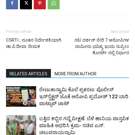
Previous article
Next article
CSRTI ; ನೂತನ ನಿರ್ದೇಶಕಿಯಾಗಿ
ನಟ ದರ್ಶನ್ ಸೇರಿ 7 ಆರೋಪಿಗಳ
ಡಾ.ಪಿ.ದೀಪಾ ನೇಮಕ
ಜಾಮೀನು ಭವಿಷ್ಯ ಇಂದು ಸುಪ್ರೀಂ
ಕೋರ್ಟ್ ನಲ್ಲಿ ನಿರ್ಧಾರ
RELATED ARTICLES
MORE FROM AUTHOR
ರೇಣುಕಾಸ್ವಾಮಿ ಕೊಲೆ ಪ್ರಕರಣ: ಪೊಲೀಸ್
ಇನ್‌ಸ್ಪೆಕ್ಟರ್‌ ಜೊತೆ ಆರೋಪಿ ಪ್ರದೋಶ್‌ 122 ಬಾರಿ
ವಾಟ್ಸಾಪ್ ಚಾಟ್
ಬತ್ತಿದ ಕಬ್ಬಿನ ಗದ್ದೆ ವೀಕ್ಷಣೆ: ಬೆಳೆ ಹಾನಿಯ ವಾಸ್ತವಿಕ
ಮಾಹಿತಿ ಆಧರಿಸಿ ಕ್ರಮ- ಸಚಿವ ಎನ್.
ಚಲುವರಾಯಸ್ವಾಮಿ