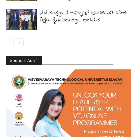
ನವ ತಂತ್ರಜ್ಞಾನ ಅಭಿವೃದ್ಧಿಗೆ ಪೂರಕವಾಗಿರಬೇಕು:
ಶಿಕ್ಷಣ-ಕೈಗಾರಿಕಾ ತಜ್ಞರ ಅಭಿಮತ
Sponsor Ads 1