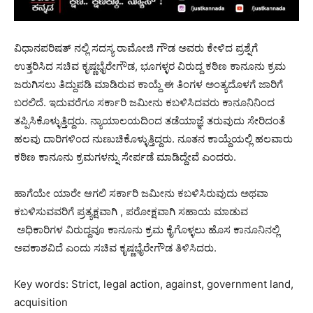
ವಿಧಾನಪರಿಷತ್ ನಲ್ಲಿ ಸದಸ್ಯ ರಾಮೋಜಿ ಗೌಡ ಅವರು ಕೇಳಿದ ಪ್ರಶ್ನೆಗೆ
ಉತ್ತರಿಸಿದ ಸಚಿವ ಕೃಷ್ಣಭೈರೇಗೌಡ, ಭೂಗಳ್ಳರ ವಿರುದ್ದ ಕಠಿಣ ಕಾನೂನು ಕ್ರಮ
ಜರುಗಿಸಲು ತಿದ್ದುಪಡಿ ಮಾಡಿರುವ ಕಾಯ್ದೆ ಈ ತಿಂಗಳ ಅಂತ್ಯದೊಳಗೆ ಜಾರಿಗೆ
ಬರಲಿದೆ. ಇದುವರೆಗೂ ಸರ್ಕಾರಿ ಜಮೀನು ಕಬಳಿಸಿದವರು ಕಾನೂನಿನಿಂದ
ತಪ್ಪಿಸಿಕೊಳ್ಳುತ್ತಿದ್ದರು. ನ್ಯಾಯಾಲಯದಿಂದ ತಡೆಯಾಜ್ಞೆ ತರುವುದು ಸೇರಿದಂತೆ
ಹಲವು ದಾರಿಗಳಿಂದ ನುಣುಚಿಕೊಳ್ಳುತ್ತಿದ್ದರು. ನೂತನ ಕಾಯ್ದೆಯಲ್ಲಿ ಹಲವಾರು
ಕಠಿಣ ಕಾನೂನು ಕ್ರಮಗಳನ್ನು ಸೇರ್ಪಡೆ ಮಾಡಿದ್ದೇವೆ ಎಂದರು.
ಹಾಗೆಯೇ ಯಾರೇ ಆಗಲಿ ಸರ್ಕಾರಿ ಜಮೀನು ಕಬಳಿಸಿರುವುದು ಅಥವಾ
ಕಬಳಿಸುವವರಿಗೆ ಪ್ರತ್ಯಕ್ಷವಾಗಿ , ಪರೋಕ್ಷವಾಗಿ ಸಹಾಯ ಮಾಡುವ
ಅಧಿಕಾರಿಗಳ ವಿರುದ್ದವೂ ಕಾನೂನು ಕ್ರಮ ಕೈಗೊಳ್ಳಲು ಹೊಸ ಕಾನೂನಿನಲ್ಲಿ
ಅವಕಾಶವಿದೆ ಎಂದು ಸಚಿವ ಕೃಷ್ಣಭೈರೇಗೌಡ ತಿಳಿಸಿದರು.
Key words: Strict, legal action, against, government land,
acquisition