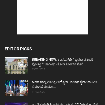
EDITOR PICKS
BREAKING NOW: ಉದಯಗಿರಿ “ ಪ್ರಚೋಧನಕಾರಿ
ಪೋಸ್ಟ್‌ “: ಜಾಮೀನು ಕೋರಿ ಕೋರ್ಟ್‌ ಮೊರೆ...
13/02/2025
5 ವರ್ಷದಲ್ಲಿ 20 ಲಕ್ಷ ಉದ್ಯೋಗ : ನೂತನ ಕೈಗಾರಿಕಾ ನೀತಿ
ಬಿಡುಗಡೆ ಮಾಡಿದ...
11/02/2025
ಜಾಗತಿಕ ಹೂಡಿಕೆದಾರರ ಸಮಾವೇಶ : 12 ವಿಶೇಷ ಹೂಡಿಕೆ