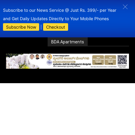
Subscribe to our News Service @ Just Rs. 399/- per Year
and Get Daily Updates Directly to Your Mobile Phones
Subscribe Now
|
Checkout
BDA Apartments