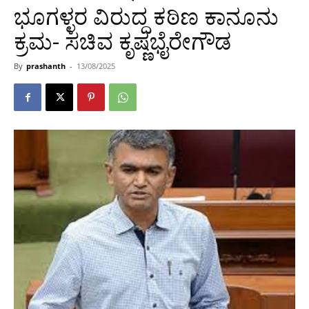
ಭೂಗಳ್ಳರ ವಿರುದ್ದ ಕಠಿಣ ಕಾನೂನು
ಕ್ರಮ- ಸಚಿವ ಕೃಷ್ಣಭೈರೇಗೌಡ
By
prashanth
-
13/08/2025