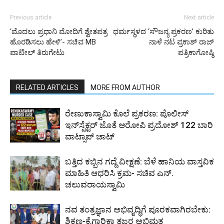
Previous article
Next article
‘ಮೊದಲು ಪ್ರಧಾನಿ ಮೋದಿಗೆ ಶ್ವೇತಪತ್ರ
ಧರ್ಮಸ್ಥಳದ ‘ಸೌಜನ್ಯ ಪ್ರಕರಣ’ ಕುರಿತು
ಹೊರಡಿಸಲು ಹೇಳಿ’- ಸಚಿವ MB
ನಾಳೆ ನಟ ಪ್ರಕಾಶ್ ರಾಜ್
ಪಾಟೀಲ್ ತಿರುಗೇಟು
ಪತ್ರಿಕಾಗೋಷ್ಠಿ
RELATED ARTICLES
MORE FROM AUTHOR
ರೇಣುಕಾಸ್ವಾಮಿ ಕೊಲೆ ಪ್ರಕರಣ: ಪೊಲೀಸ್
ಇನ್‌ಸ್ಪೆಕ್ಟರ್‌ ಜೊತೆ ಆರೋಪಿ ಪ್ರದೋಶ್‌ 122 ಬಾರಿ
ವಾಟ್ಸಾಪ್ ಚಾಟ್
ಬತ್ತಿದ ಕಬ್ಬಿನ ಗದ್ದೆ ವೀಕ್ಷಣೆ: ಬೆಳೆ ಹಾನಿಯ ವಾಸ್ತವಿಕ
ಮಾಹಿತಿ ಆಧರಿಸಿ ಕ್ರಮ- ಸಚಿವ ಎನ್.
ಚಲುವರಾಯಸ್ವಾಮಿ
ನವ ತಂತ್ರಜ್ಞಾನ ಅಭಿವೃದ್ಧಿಗೆ ಪೂರಕವಾಗಿರಬೇಕು:
ಶಿಕ್ಷಣ-ಕೈಗಾರಿಕಾ ತಜ್ಞರ ಅಭಿಮತ