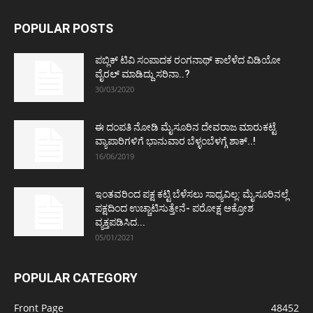
POPULAR POSTS
ಪಬ್ಲಿಕ್ ಟಿವಿ ಸಂಪಾದಕ ರಂಗನಾಥ್ ಕಾಲೆಳೆದ ವಿಡಿಯೋ
ವೈರಲ್ ಮಾಡಿದ್ದು ಸರಿನಾ..?
30/03/2020
ಈ ದಂಪತಿ ನೋಡಿ ಮೈಸೂರಿನ ದೇವರಾಜ ಮಾರುಕಟ್ಟೆ
ವ್ಯಾಪಾರಿಗಳಿಗೆ ಭಾನುವಾರ ಬೆಳ್ಳಂಬೆಳಗ್ಗೆ ಶಾಕ್..!
16/06/2019
ಇಂತವರಿಂದ ಪಕ್ಷ ಕಟ್ಟಿ ಬೆಳೆಸಲು ಸಾಧ್ಯವಿಲ್ಲ: ಮೈಸೂರಿನಲ್ಲೆ
ಪಕ್ಷದಿಂದ ಉಚ್ಚಾಟಿಸುತ್ತೇನೆ- ಪರೋಕ್ಷ ಆಕ್ರೋಶ
ವ್ಯಕ್ತಪಡಿಸಿದ...
05/01/2021
POPULAR CATEGORY
Front Page
48452