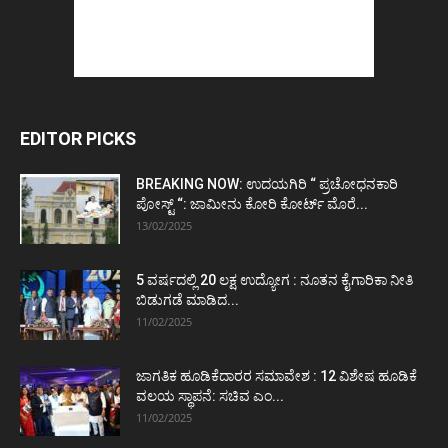
EDITOR PICKS
BREAKING NOW: ಉದಯಗಿರಿ “ ಪ್ರಚೋಧನಕಾರಿ
ಪೋಸ್ಟ್‌ “: ಜಾಮೀನು ಕೋರಿ ಕೋರ್ಟ್‌ ಮೊರೆ...
13/02/2025
5 ವರ್ಷದಲ್ಲಿ 20 ಲಕ್ಷ ಉದ್ಯೋಗ : ನೂತನ ಕೈಗಾರಿಕಾ ನೀತಿ
ಬಿಡುಗಡೆ ಮಾಡಿದ...
11/02/2025
ಜಾಗತಿಕ ಹೂಡಿಕೆದಾರರ ಸಮಾವೇಶ : 12 ವಿಶೇಷ ಹೂಡಿಕೆ
ವಲಯ ಸ್ಥಾಪನೆ: ಸಚಿವ ಎಂ...
11/02/2025