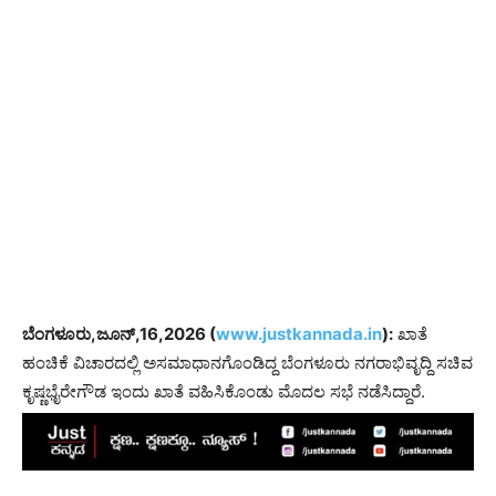
ಬೆಂಗಳೂರು,ಜೂನ್,16,2026 (
www.justkannada.in
):
ಖಾತೆ
ಹಂಚಿಕೆ ವಿಚಾರದಲ್ಲಿ ಅಸಮಾಧಾನಗೊಂಡಿದ್ದ ಬೆಂಗಳೂರು ನಗರಾಭಿವೃದ್ದಿ ಸಚಿವ
ಕೃಷ್ಣಭೈರೇಗೌಡ ಇಂದು ಖಾತೆ ವಹಿಸಿಕೊಂಡು ಮೊದಲ ಸಭೆ ನಡೆಸಿದ್ದಾರೆ.