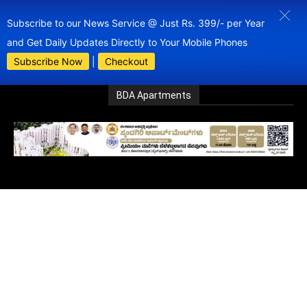
Subscribe to our News Service @ Just Rs. 399/- per Year
and Get Daily Updates Directly to Your Mobile Phones
Subscribe Now
|
Checkout
BDA Apartments