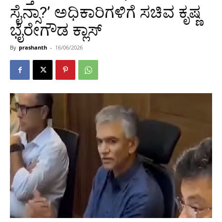
ಸೈನ್ಸಾ?’ ಅಧಿಕಾರಿಗಳಿಗೆ ಸಚಿವ ಕೃಷ್ಣ
ಭೈರೇಗೌಡ ಕ್ಲಾಸ್
By
prashanth
-
16/06/2026