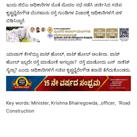
ಇಂದು ಜಿಬಿಎ ಅಧಿಕಾರಿಗಳ ಜೊತೆ ಮೊದಲ ಸಭೆ ನಡೆಸಿ ಚರ್ಚಿಸಿದ ಸಚಿವ
ಕೃಷ್ಣಭೈರೇಗೌಡ ಬೆಂಗಳೂರು ರಸ್ತೆ ಗುಂಡಿಗಳ ವಿಚಾರಕ್ಕೆ ಅಧಿಕಾರಿಗಳಿಗೆ ಚಳಿ
ಬಿಡಿಸಿದ್ದಾರೆ.
ಯಾವಾಗ್ ಕೇಳಿದ್ರೂ ಪಾಟ್ ಹೋಲ್, ಪಾಟ್ ಹೋಲ್ ಅಂತೀರಾ. ಪಾಟ್
ಹೋಲ್ ಇಲ್ಲದೇ ರಸ್ತೆ ಮಾಡೋಕೆ ಆಗಲ್ಲವಾ? ರಸ್ತೆ ಮಾಡೋದು ಏನ್ ರಾಕೆಟ್
ಸೈನ್ಸಾ? ಎಂದು ಅಧಿಕಾರಿಗಳಿಗೆ ಸಚಿವ ಕೃಷ್ಣಭೈರೇಗೌಡ ತರಾಟೆ ತೆಗೆದುಕೊಂಡರು.
Key words: Minister, Krishna Bhairegowda, ,officer, ‘Road
Construction