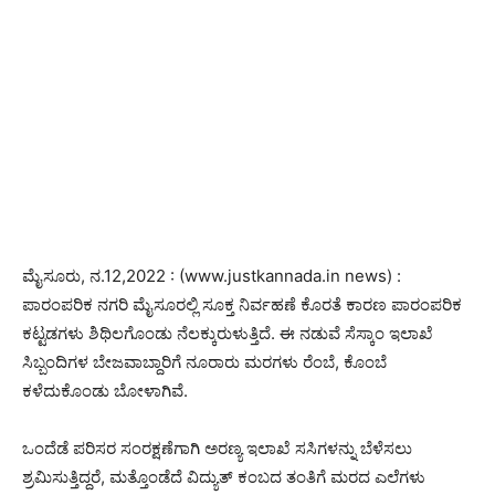
ಮೈಸೂರು, ನ.12,2022 : (www.justkannada.in news) :
ಪಾರಂಪರಿಕ ನಗರಿ ಮೈಸೂರಲ್ಲಿ ಸೂಕ್ತ ನಿರ್ವಹಣೆ ಕೊರತೆ ಕಾರಣ ಪಾರಂಪರಿಕ
ಕಟ್ಟಡಗಳು ಶಿಥಿಲಗೊಂಡು ನೆಲಕ್ಕುರುಳುತ್ತಿದೆ. ಈ ನಡುವೆ ಸೆಸ್ಕಾಂ ಇಲಾಖೆ
ಸಿಬ್ಬಂದಿಗಳ ಬೇಜವಾಬ್ದಾರಿಗೆ ನೂರಾರು ಮರಗಳು ರೆಂಬೆ, ಕೊಂಬೆ
ಕಳೆದುಕೊಂಡು ಬೋಳಾಗಿವೆ.
ಒಂದೆಡೆ ಪರಿಸರ ಸಂರಕ್ಷಣೆಗಾಗಿ ಅರಣ್ಯ ಇಲಾಖೆ ಸಸಿಗಳನ್ನು ಬೆಳೆಸಲು
ಶ್ರಮಿಸುತ್ತಿದ್ದರೆ, ಮತ್ತೊಂಡೆದೆ ವಿದ್ಯುತ್ ಕಂಬದ ತಂತಿಗೆ ಮರದ ಎಲೆಗಳು