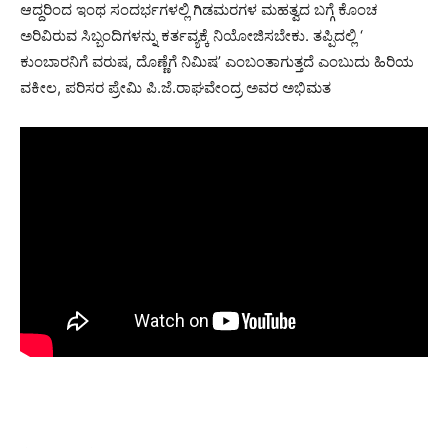
ಆದ್ದರಿಂದ ಇಂಥ ಸಂದರ್ಭಗಳಲ್ಲಿ ಗಿಡಮರಗಳ ಮಹತ್ವದ ಬಗ್ಗೆ ಕೊಂಚ
ಅರಿವಿರುವ ಸಿಬ್ಬಂದಿಗಳನ್ನು ಕರ್ತವ್ಯಕ್ಕೆ ನಿಯೋಜಿಸಬೇಕು. ತಪ್ಪಿದಲ್ಲಿ ‘
ಕುಂಬಾರನಿಗೆ ವರುಷ, ದೊಣ್ಣೆಗೆ ನಿಮಿಷ’ ಎಂಬಂತಾಗುತ್ತದೆ ಎಂಬುದು ಹಿರಿಯ
ವಕೀಲ, ಪರಿಸರ ಪ್ರೇಮಿ ಪಿ.ಜೆ.ರಾಘವೇಂದ್ರ ಅವರ ಅಭಿಮತ