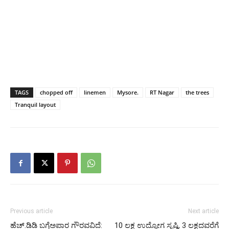
TAGS
chopped off
linemen
Mysore.
RT Nagar
the trees
Tranquil layout
Previous article
Next article
ಹೆಚ್.ಡಿಡಿ ಬಗ್ಗೆಅಪಾರ ಗೌರವವಿದೆ:
10 ಲಕ್ಷ ಉದ್ಯೋಗ ಸೃಷ್ಠಿ, 3 ಲಕ್ಷದವರೆಗೆ