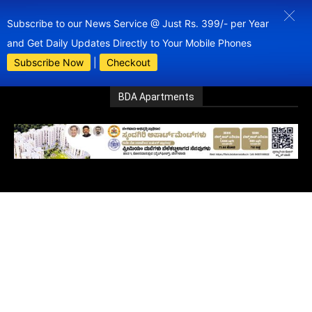
Subscribe to our News Service @ Just Rs. 399/- per Year
and Get Daily Updates Directly to Your Mobile Phones
Subscribe Now
|
Checkout
BDA Apartments