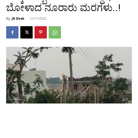
ಬೋಳಾದ ನೂರಾರು ಮರಗಳು..!
By
JK Desk
-
12/11/2022