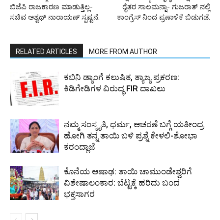
ಬಿಜೆಪಿ ರಾಜಕಾರಣ ಮಾಡುತ್ತಿಲ್ಲ-
ರೈತರ ಸಾಲಮನ್ನಾ- ಗುಜರಾತ್ ನಲ್ಲಿ
ಸಚಿವ ಅಶ್ವಥ್ ನಾರಾಯಣ್ ಸ್ಪಷ್ಟನೆ.
ಕಾಂಗ್ರೆಸ್ ನಿಂದ ಪ್ರಣಾಳಿಕೆ ಬಿಡುಗಡೆ.
RELATED ARTICLES
MORE FROM AUTHOR
ಕಬಿನಿ ಡ್ಯಾಂಗೆ ಕಲುಷಿತ, ತ್ಯಾಜ್ಯ ಪ್ರಕರಣ:
ಕಿಡಿಗೇಡಿಗಳ ವಿರುದ್ಧ FIR ದಾಖಲು
ನಮ್ಮ ಸಂಸ್ಕೃತಿ, ಧರ್ಮ, ಆಚರಣೆ ಬಗ್ಗೆ ಯತೀಂದ್ರ
ಹೋಗಿ ತನ್ನ ತಾಯಿ ಬಳಿ ಪ್ರಶ್ನೆ ಕೇಳಲಿ-ಶೋಭಾ
ಕರಂದ್ಲಾಜೆ
ಕೊನೆಯ ಆಷಾಢ: ತಾಯಿ ಚಾಮುಂಡೇಶ್ವರಿಗೆ
ವಿಶೇಷಾಲಂಕಾರ: ಬೆಟ್ಟಕ್ಕೆ ಹರಿದು ಬಂದ
ಭಕ್ತಸಾಗರ