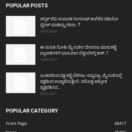
POPULAR POSTS
ಪಬ್ಲಿಕ್ ಟಿವಿ ಸಂಪಾದಕ ರಂಗನಾಥ್ ಕಾಲೆಳೆದ ವಿಡಿಯೋ
ವೈರಲ್ ಮಾಡಿದ್ದು ಸರಿನಾ..?
30/03/2020
ಈ ದಂಪತಿ ನೋಡಿ ಮೈಸೂರಿನ ದೇವರಾಜ ಮಾರುಕಟ್ಟೆ
ವ್ಯಾಪಾರಿಗಳಿಗೆ ಭಾನುವಾರ ಬೆಳ್ಳಂಬೆಳಗ್ಗೆ ಶಾಕ್..!
16/06/2019
ಇಂತವರಿಂದ ಪಕ್ಷ ಕಟ್ಟಿ ಬೆಳೆಸಲು ಸಾಧ್ಯವಿಲ್ಲ: ಮೈಸೂರಿನಲ್ಲೆ
ಪಕ್ಷದಿಂದ ಉಚ್ಚಾಟಿಸುತ್ತೇನೆ- ಪರೋಕ್ಷ ಆಕ್ರೋಶ
ವ್ಯಕ್ತಪಡಿಸಿದ...
05/01/2021
POPULAR CATEGORY
Front Page
48417