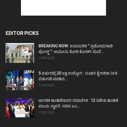
EDITOR PICKS
BREAKING NOW: ಉದಯಗಿರಿ “ ಪ್ರಚೋಧನಕಾರಿ
ಪೋಸ್ಟ್‌ “: ಜಾಮೀನು ಕೋರಿ ಕೋರ್ಟ್‌ ಮೊರೆ...
13/02/2025
5 ವರ್ಷದಲ್ಲಿ 20 ಲಕ್ಷ ಉದ್ಯೋಗ : ನೂತನ ಕೈಗಾರಿಕಾ ನೀತಿ
ಬಿಡುಗಡೆ ಮಾಡಿದ...
11/02/2025
ಜಾಗತಿಕ ಹೂಡಿಕೆದಾರರ ಸಮಾವೇಶ : 12 ವಿಶೇಷ ಹೂಡಿಕೆ
ವಲಯ ಸ್ಥಾಪನೆ: ಸಚಿವ ಎಂ...
11/02/2025