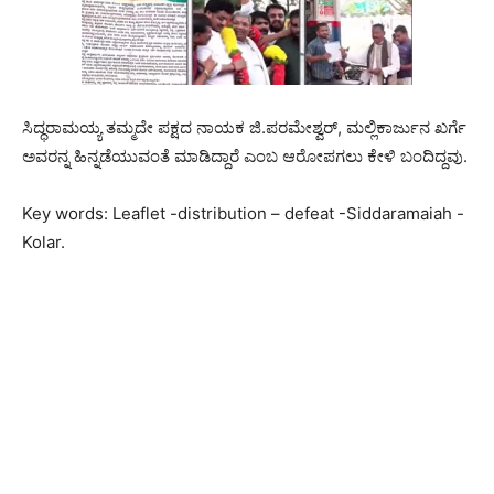
ಸಿದ್ಧರಾಮಯ್ಯ ತಮ್ಮದೇ ಪಕ್ಷದ ನಾಯಕ ಜಿ.ಪರಮೇಶ್ವರ್, ಮಲ್ಲಿಕಾರ್ಜುನ ಖರ್ಗೆ
ಅವರನ್ನ ಹಿನ್ನಡೆಯುವಂತೆ ಮಾಡಿದ್ದಾರೆ ಎಂಬ ಆರೋಪಗಲು ಕೇಳಿ ಬಂದಿದ್ದವು.
Key words: Leaflet -distribution – defeat -Siddaramaiah -
Kolar.