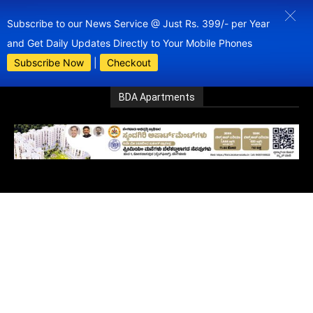
Subscribe to our News Service @ Just Rs. 399/- per Year
and Get Daily Updates Directly to Your Mobile Phones
Subscribe Now
|
Checkout
BDA Apartments