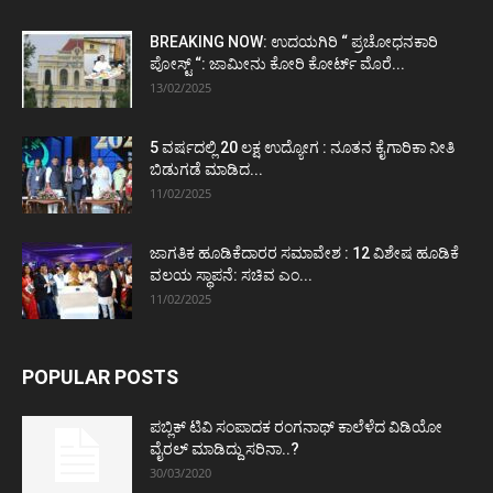
BREAKING NOW: ಉದಯಗಿರಿ “ ಪ್ರಚೋಧನಕಾರಿ
ಪೋಸ್ಟ್‌ “: ಜಾಮೀನು ಕೋರಿ ಕೋರ್ಟ್‌ ಮೊರೆ...
13/02/2025
5 ವರ್ಷದಲ್ಲಿ 20 ಲಕ್ಷ ಉದ್ಯೋಗ : ನೂತನ ಕೈಗಾರಿಕಾ ನೀತಿ
ಬಿಡುಗಡೆ ಮಾಡಿದ...
11/02/2025
ಜಾಗತಿಕ ಹೂಡಿಕೆದಾರರ ಸಮಾವೇಶ : 12 ವಿಶೇಷ ಹೂಡಿಕೆ
ವಲಯ ಸ್ಥಾಪನೆ: ಸಚಿವ ಎಂ...
11/02/2025
POPULAR POSTS
ಪಬ್ಲಿಕ್ ಟಿವಿ ಸಂಪಾದಕ ರಂಗನಾಥ್ ಕಾಲೆಳೆದ ವಿಡಿಯೋ
ವೈರಲ್ ಮಾಡಿದ್ದು ಸರಿನಾ..?
30/03/2020