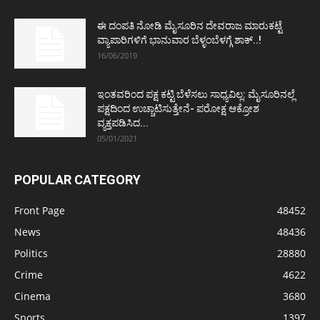
ಈ ದಂಪತಿ ನೋಡಿ ಮೈಸೂರಿನ ದೇವರಾಜ ಮಾರುಕಟ್ಟೆ
ವ್ಯಾಪಾರಿಗಳಿಗೆ ಭಾನುವಾರ ಬೆಳ್ಳಂಬೆಳಗ್ಗೆ ಶಾಕ್..!
16/06/2019
ಇಂತವರಿಂದ ಪಕ್ಷ ಕಟ್ಟಿ ಬೆಳೆಸಲು ಸಾಧ್ಯವಿಲ್ಲ: ಮೈಸೂರಿನಲ್ಲೆ
ಪಕ್ಷದಿಂದ ಉಚ್ಚಾಟಿಸುತ್ತೇನೆ- ಪರೋಕ್ಷ ಆಕ್ರೋಶ
ವ್ಯಕ್ತಪಡಿಸಿದ...
05/01/2021
POPULAR CATEGORY
Front Page
48452
News
48436
Politics
28880
Crime
4622
Cinema
3680
Sports
1397