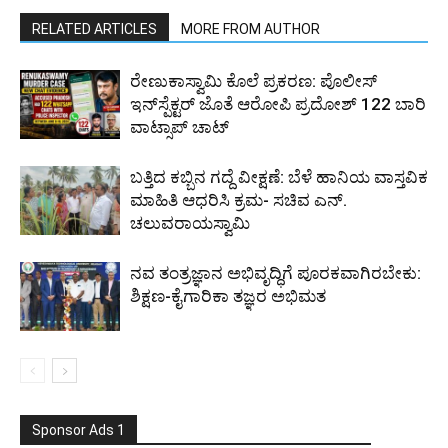
RELATED ARTICLES
MORE FROM AUTHOR
ರೇಣುಕಾಸ್ವಾಮಿ ಕೊಲೆ ಪ್ರಕರಣ: ಪೊಲೀಸ್
ಇನ್‌ಸ್ಪೆಕ್ಟರ್‌ ಜೊತೆ ಆರೋಪಿ ಪ್ರದೋಶ್‌ 122 ಬಾರಿ
ವಾಟ್ಸಾಪ್ ಚಾಟ್
ಬತ್ತಿದ ಕಬ್ಬಿನ ಗದ್ದೆ ವೀಕ್ಷಣೆ: ಬೆಳೆ ಹಾನಿಯ ವಾಸ್ತವಿಕ
ಮಾಹಿತಿ ಆಧರಿಸಿ ಕ್ರಮ- ಸಚಿವ ಎನ್.
ಚಲುವರಾಯಸ್ವಾಮಿ
ನವ ತಂತ್ರಜ್ಞಾನ ಅಭಿವೃದ್ಧಿಗೆ ಪೂರಕವಾಗಿರಬೇಕು:
ಶಿಕ್ಷಣ-ಕೈಗಾರಿಕಾ ತಜ್ಞರ ಅಭಿಮತ
Sponsor Ads 1