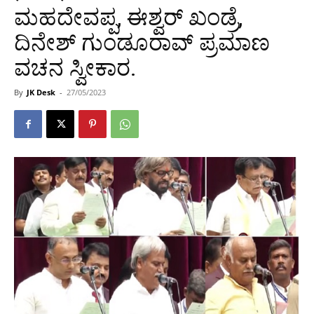
ಮಹದೇವಪ್ಪ, ಈಶ್ವರ್ ಖಂಡ್ರೆ,
ದಿನೇಶ್ ಗುಂಡೂರಾವ್ ಪ್ರಮಾಣ
ವಚನ ಸ್ವೀಕಾರ.
By
JK Desk
-
27/05/2023