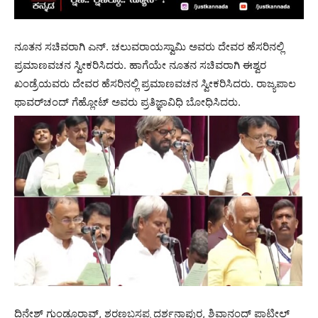
ನೂತನ ಸಚಿವರಾಗಿ ಎನ್​​. ಚಲುವರಾಯಸ್ವಾಮಿ ಅವರು ದೇವರ ಹೆಸರಿನಲ್ಲಿ
ಪ್ರಮಾಣವಚನ ಸ್ವೀಕರಿಸಿದರು. ಹಾಗೆಯೇ ನೂತನ ಸಚಿವರಾಗಿ ಈಶ್ವರ
ಖಂಡ್ರೆಯವರು ದೇವರ ಹೆಸರಿನಲ್ಲಿ ​​ಪ್ರಮಾಣವಚನ ಸ್ವೀಕರಿಸಿದರು. ರಾಜ್ಯಪಾಲ
ಥಾವರ್​ಚಂದ್​​ ಗೆಹ್ಲೋಟ್ ಅವರು ಪ್ರತಿಜ್ಞಾವಿಧಿ ಬೋಧಿಸಿದರು.
ದಿನೇಶ್ ಗುಂಡೂರಾವ್, ಶರಣಬಸಪ್ಪ ದರ್ಶನಾಪುರ, ಶಿವಾನಂದ್ ಪಾಟೀಲ್