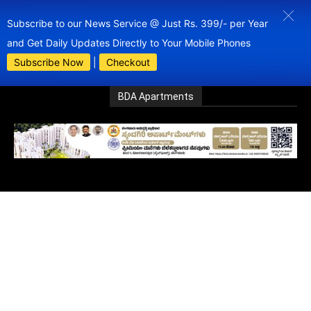
Subscribe to our News Service @ Just Rs. 399/- per Year
and Get Daily Updates Directly to Your Mobile Phones
Subscribe Now
|
Checkout
BDA Apartments