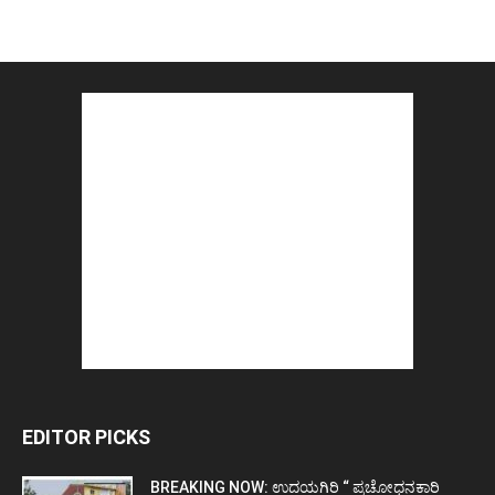
EDITOR PICKS
BREAKING NOW: ಉದಯಗಿರಿ “ ಪ್ರಚೋಧನಕಾರಿ