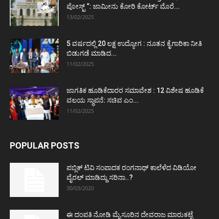
ಪೋಸ್ಟ್‌ “: ಜಾಮೀನು ಕೋರಿ ಕೋರ್ಟ್‌ ಮೊರೆ...
13/02/2025
5 ವರ್ಷದಲ್ಲಿ 20 ಲಕ್ಷ ಉದ್ಯೋಗ : ನೂತನ ಕೈಗಾರಿಕಾ ನೀತಿ
ಬಿಡುಗಡೆ ಮಾಡಿದ...
11/02/2025
ಜಾಗತಿಕ ಹೂಡಿಕೆದಾರರ ಸಮಾವೇಶ : 12 ವಿಶೇಷ ಹೂಡಿಕೆ
ವಲಯ ಸ್ಥಾಪನೆ: ಸಚಿವ ಎಂ...
11/02/2025
POPULAR POSTS
ಪಬ್ಲಿಕ್ ಟಿವಿ ಸಂಪಾದಕ ರಂಗನಾಥ್ ಕಾಲೆಳೆದ ವಿಡಿಯೋ
ವೈರಲ್ ಮಾಡಿದ್ದು ಸರಿನಾ..?
30/03/2020
ಈ ದಂಪತಿ ನೋಡಿ ಮೈಸೂರಿನ ದೇವರಾಜ ಮಾರುಕಟ್ಟೆ