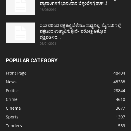
ವ್ಯಾಪಾರಿಗಳಿಗೆ ಭಾನುವಾರ ಬೆಳ್ಳಂಬೆಳಗ್ಗೆ ಶಾಕ್..!
16/06/2019
ಇಂತವರಿಂದ ಪಕ್ಷ ಕಟ್ಟಿ ಬೆಳೆಸಲು ಸಾಧ್ಯವಿಲ್ಲ: ಮೈಸೂರಿನಲ್ಲೆ
ಪಕ್ಷದಿಂದ ಉಚ್ಚಾಟಿಸುತ್ತೇನೆ- ಪರೋಕ್ಷ ಆಕ್ರೋಶ
ವ್ಯಕ್ತಪಡಿಸಿದ...
05/01/2021
POPULAR CATEGORY
Front Page
48404
News
48388
Politics
28844
Crime
4610
Cinema
3677
Sports
1397
Tenders
539