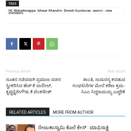
TAGS
HC Mahadevappa- Ishwar Khandre- Dinesh Gundurao -sworn - new
ministers.
Previous article
Next article
ನೂತನ ಸಚಿವರಾಗಿ ಪ್ರಮಾಣ ವಚನ
ಶಾಂತಿ, ಸಾಮರಸ್ಯ ಕದಡುವ
ಸ್ವೀಕರಿಸಿದ ಹೆಚ್.ಕೆ ಪಾಟೀಲ್,
ಸಂಘಟನೆಗಳ ಮೇಲೆ ಕಠಿಣ ಕ್ರಮ-
ಕೃಷ್ಣಭೈರೇಗೌಡ, ಕೆ.ವೆಂಕಟೇಶ್.
ಸಿಎಂ ಸಿದ್ದರಾಮಯ್ಯ ಎಚ್ಚರಿಕೆ
RELATED ARTICLES
MORE FROM AUTHOR
ರೇಣುಕಾಸ್ವಾಮಿ ಕೊಲೆ ಕೇಸ್ : ಮಾಫಿಸಾಕ್ಷಿ