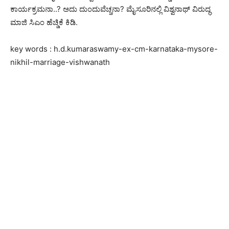
ಕಾರ್ಯಕ್ರಮ‌ನಾ..? ಅದು ದುಂದುವೆಚ್ಚನಾ? ಮೈಸೂರಿನಲ್ಲಿ ವಿಶ್ವನಾಥ್ ವಿರುದ್ಧ
ಮಾಜಿ ಸಿಎಂ ಹೆಚ್ಡಿಕೆ ಕಿಡಿ.
key words : h.d.kumaraswamy-ex-cm-karnataka-mysore-
nikhil-marriage-vishwanath