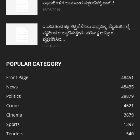
ವ್ಯಾಪಾರಿಗಳಿಗೆ ಭಾನುವಾರ ಬೆಳ್ಳಂಬೆಳಗ್ಗೆ ಶಾಕ್..!
16/06/2019
ಇಂತವರಿಂದ ಪಕ್ಷ ಕಟ್ಟಿ ಬೆಳೆಸಲು ಸಾಧ್ಯವಿಲ್ಲ: ಮೈಸೂರಿನಲ್ಲೆ
ಪಕ್ಷದಿಂದ ಉಚ್ಚಾಟಿಸುತ್ತೇನೆ- ಪರೋಕ್ಷ ಆಕ್ರೋಶ
ವ್ಯಕ್ತಪಡಿಸಿದ...
05/01/2021
POPULAR CATEGORY
Front Page
48451
News
48435
Politics
28879
Crime
4621
Cinema
3679
Sports
1397
Tenders
540