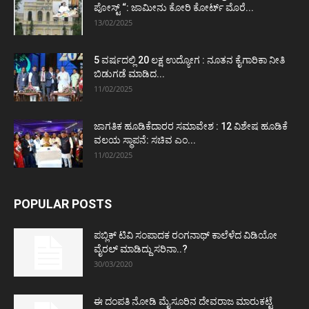
ಪೋಸ್ಟ್‌ “: ಜಾಮೀನು ಕೋರಿ ಕೋರ್ಟ್‌ ಮೊರೆ...
13/02/2025
5 ವರ್ಷದಲ್ಲಿ 20 ಲಕ್ಷ ಉದ್ಯೋಗ : ನೂತನ ಕೈಗಾರಿಕಾ ನೀತಿ
ಬಿಡುಗಡೆ ಮಾಡಿದ...
11/02/2025
ಜಾಗತಿಕ ಹೂಡಿಕೆದಾರರ ಸಮಾವೇಶ : 12 ವಿಶೇಷ ಹೂಡಿಕೆ
ವಲಯ ಸ್ಥಾಪನೆ: ಸಚಿವ ಎಂ...
11/02/2025
POPULAR POSTS
ಪಬ್ಲಿಕ್ ಟಿವಿ ಸಂಪಾದಕ ರಂಗನಾಥ್ ಕಾಲೆಳೆದ ವಿಡಿಯೋ
ವೈರಲ್ ಮಾಡಿದ್ದು ಸರಿನಾ..?
30/03/2020
ಈ ದಂಪತಿ ನೋಡಿ ಮೈಸೂರಿನ ದೇವರಾಜ ಮಾರುಕಟ್ಟೆ