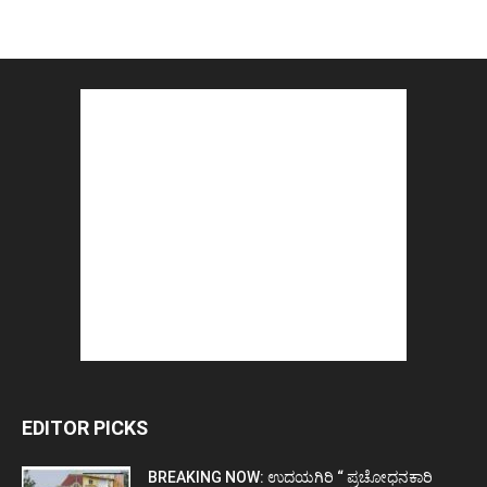
EDITOR PICKS
BREAKING NOW: ಉದಯಗಿರಿ “ ಪ್ರಚೋಧನಕಾರಿ