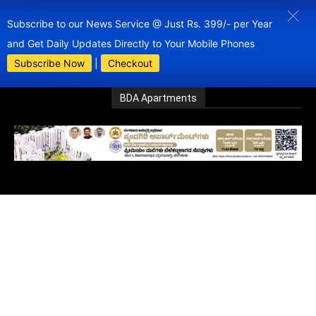
Subscribe to our News Service @ Just Rs. 399/- per Year
and Get Daily Updates Directly to Your Mobile Phones
Subscribe Now
|
Checkout
BDA Apartments