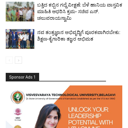
ಬತ್ತಿದ ಕಬ್ಬಿನ ಗದ್ದೆ ವೀಕ್ಷಣೆ: ಬೆಳೆ ಹಾನಿಯ ವಾಸ್ತವಿಕ
ಮಾಹಿತಿ ಆಧರಿಸಿ ಕ್ರಮ- ಸಚಿವ ಎನ್.
ಚಲುವರಾಯಸ್ವಾಮಿ
ನವ ತಂತ್ರಜ್ಞಾನ ಅಭಿವೃದ್ಧಿಗೆ ಪೂರಕವಾಗಿರಬೇಕು:
ಶಿಕ್ಷಣ-ಕೈಗಾರಿಕಾ ತಜ್ಞರ ಅಭಿಮತ
Sponsor Ads 1