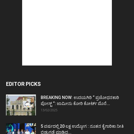
EDITOR PICKS
BREAKING NOW: ಉದಯಗಿರಿ “ ಪ್ರಚೋಧನಕಾರಿ
ಪೋಸ್ಟ್‌ “: ಜಾಮೀನು ಕೋರಿ ಕೋರ್ಟ್‌ ಮೊರೆ...
13/02/2025
5 ವರ್ಷದಲ್ಲಿ 20 ಲಕ್ಷ ಉದ್ಯೋಗ : ನೂತನ ಕೈಗಾರಿಕಾ ನೀತಿ
ಬಿಡುಗಡೆ ಮಾಡಿದ...