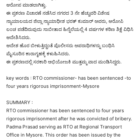
ಆರೋಪ ಮಾಡಲಾಗಿತ್ತು.
ಈ ಪ್ರಕರಣ ವಿಚಾರಣೆ ನಡೆಸಿದ ನಗರದ 3 ನೇ ಹೆಚ್ಚುವರಿ ವಿಶೇಷ
ನ್ಯಾಯಾಲಯದ ಜಿಲ್ಲಾ ನ್ಯಾಯಾಧೀಶ ಭರತ್ ಕುಮಾರ್ ಅವರು, ಆರೋಪಿ
ಲಂಚ ಪಡೆದಿರುವುದು ಸಾಬೀತಾದ ಹಿನ್ನೆಲೆಯಲ್ಲಿ 4 ವರ್ಷಗಳ ಕಠಿಣ ಶಿಕ್ಷೆ ವಿಧಿಸಿ
ಆದೇಶಿಸಿದರು.
ಆದೇಶ ಹೊರ ಬೀಳುತ್ತಿದ್ದಂತೆ ಪೊಲೀಸರು ಅಪರಾಧಿಗಳನ್ನು ಬಂಧಿಸಿ
ಮೈಸೂರಿನ ಕಾರಾಗೃಹಕ್ಕೆ ಕಳುಹಿಸಿದರು.
ಈ ಪ್ರಕರಣದಲ್ಲಿ ಸರಕಾರಿ ಅಭಿಯೋಜಕಿ ಮುತ್ತಮ್ಮ ವಾದ ಮಂಡಿಸಿದ್ದರು.
key words : RTO commissioner- has been sentenced -to
four years rigorous imprisonment-Mysore
SUMMARY :
RTO commissioner has been sentenced to four years
rigorous imprisonment after he was convicted of bribery.
Padma Prasad serving as RTO at Regional Transport
Office in Mysore. This order has been issued by the