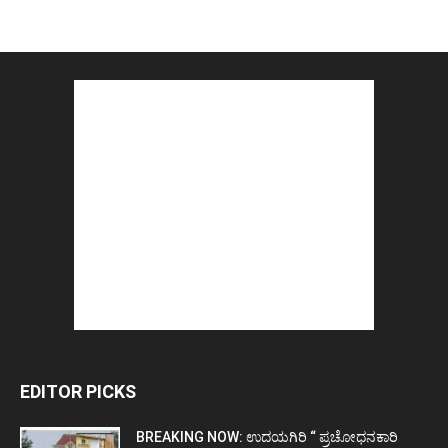
EDITOR PICKS
BREAKING NOW: ಉದಯಗಿರಿ “ ಪ್ರಚೋಧನಕಾರಿ