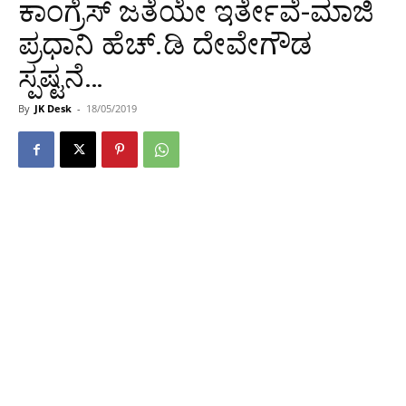
ಕಾಂಗ್ರೆಸ್ ಜತೆಯೇ ಇರ್ತೇವೆ-ಮಾಜಿ
ಪ್ರಧಾನಿ ಹೆಚ್.ಡಿ ದೇವೇಗೌಡ
ಸ್ಪಷ್ಟನೆ…
By
JK Desk
-
18/05/2019