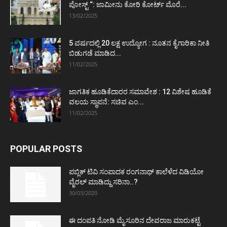
ಪೋಸ್ಟ್‌ “: ಜಾಮೀನು ಕೋರಿ ಕೋರ್ಟ್‌ ಮೊರೆ...
13/02/2025
5 ವರ್ಷದಲ್ಲಿ 20 ಲಕ್ಷ ಉದ್ಯೋಗ : ನೂತನ ಕೈಗಾರಿಕಾ ನೀತಿ
ಬಿಡುಗಡೆ ಮಾಡಿದ...
11/02/2025
ಜಾಗತಿಕ ಹೂಡಿಕೆದಾರರ ಸಮಾವೇಶ : 12 ವಿಶೇಷ ಹೂಡಿಕೆ
ವಲಯ ಸ್ಥಾಪನೆ: ಸಚಿವ ಎಂ...
11/02/2025
POPULAR POSTS
ಪಬ್ಲಿಕ್ ಟಿವಿ ಸಂಪಾದಕ ರಂಗನಾಥ್ ಕಾಲೆಳೆದ ವಿಡಿಯೋ
ವೈರಲ್ ಮಾಡಿದ್ದು ಸರಿನಾ..?
30/03/2020
ಈ ದಂಪತಿ ನೋಡಿ ಮೈಸೂರಿನ ದೇವರಾಜ ಮಾರುಕಟ್ಟೆ