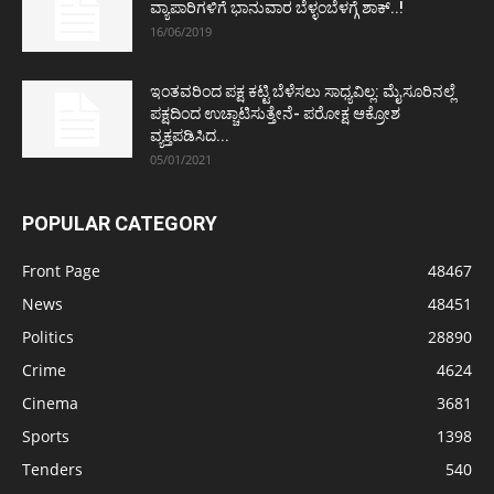
ವ್ಯಾಪಾರಿಗಳಿಗೆ ಭಾನುವಾರ ಬೆಳ್ಳಂಬೆಳಗ್ಗೆ ಶಾಕ್..!
16/06/2019
ಇಂತವರಿಂದ ಪಕ್ಷ ಕಟ್ಟಿ ಬೆಳೆಸಲು ಸಾಧ್ಯವಿಲ್ಲ: ಮೈಸೂರಿನಲ್ಲೆ
ಪಕ್ಷದಿಂದ ಉಚ್ಚಾಟಿಸುತ್ತೇನೆ- ಪರೋಕ್ಷ ಆಕ್ರೋಶ
ವ್ಯಕ್ತಪಡಿಸಿದ...
05/01/2021
POPULAR CATEGORY
Front Page
48467
News
48451
Politics
28890
Crime
4624
Cinema
3681
Sports
1398
Tenders
540