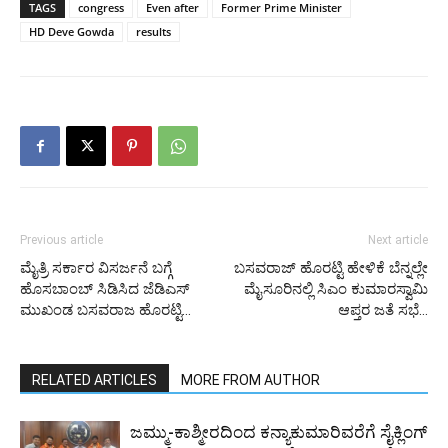
TAGS
congress
Even after
Former Prime Minister
HD Deve Gowda
results
Previous article
Next article
ಮೈತ್ರಿ ಸರ್ಕಾರ ವಿಸರ್ಜನೆ ಬಗ್ಗೆ
ಬಸವರಾಜ್ ಹೊರಟ್ಟಿ ಹೇಳಿಕೆ ಬೆನ್ನಲ್ಲೇ
ಹೊಸಬಾಂಬ್ ಸಿಡಿಸಿದ ಜೆಡಿಎಸ್
ಮೈಸೂರಿನಲ್ಲಿ ಸಿಎಂ ಕುಮಾರಸ್ವಾಮಿ
ಮುಖಂಡ ಬಸವರಾಜ ಹೊರಟ್ಟಿ…
ಆಪ್ತರ ಜತೆ ಸಭೆ…
RELATED ARTICLES
MORE FROM AUTHOR
ಜಮ್ಮು-ಕಾಶ್ಮೀರದಿಂದ ಕನ್ಯಾಕುಮಾರಿವರೆಗೆ ಸೈಕ್ಲಿಂಗ್