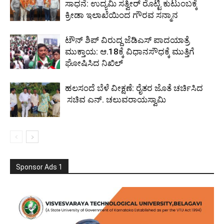
ಸಾಧನೆ: ಉದ್ಯಮಿ ಸತ್ವೀರ್ ರೊಟ್ಟಿ ಕುಟುಂಬಕ್ಕೆ
ಕ್ರೀಡಾ ಇಲಾಖೆಯಿಂದ ಗೌರವ ಸನ್ಮಾನ
ಟೌನ್ ಶಿಪ್ ವಿರುದ್ದ ಜೆಡಿಎಸ್ ಪಾದಯಾತ್ರೆ
ಮುಕ್ತಾಯ: ಆ.18ಕ್ಕೆ ವಿಧಾನಸೌಧಕ್ಕೆ ಮುತ್ತಿಗೆ
ಘೋಷಿಸಿದ ನಿಖಿಲ್
ಹಲಸಂದೆ ಬೆಳೆ ವೀಕ್ಷಣೆ: ರೈತರ ಜೊತೆ ಚರ್ಚಿಸಿದ
ಸಚಿವ ಎನ್. ಚಲುವರಾಯಸ್ವಾಮಿ
Sponsor Ads 1