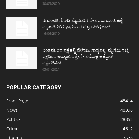
30/03/2020
ಈ ದಂಪತಿ ನೋಡಿ ಮೈಸೂರಿನ ದೇವರಾಜ ಮಾರುಕಟ್ಟೆ
ವ್ಯಾಪಾರಿಗಳಿಗೆ ಭಾನುವಾರ ಬೆಳ್ಳಂಬೆಳಗ್ಗೆ ಶಾಕ್..!
16/06/2019
ಇಂತವರಿಂದ ಪಕ್ಷ ಕಟ್ಟಿ ಬೆಳೆಸಲು ಸಾಧ್ಯವಿಲ್ಲ: ಮೈಸೂರಿನಲ್ಲೆ
ಪಕ್ಷದಿಂದ ಉಚ್ಚಾಟಿಸುತ್ತೇನೆ- ಪರೋಕ್ಷ ಆಕ್ರೋಶ
ವ್ಯಕ್ತಪಡಿಸಿದ...
05/01/2021
POPULAR CATEGORY
Front Page
48414
News
48398
Politics
28852
Crime
4612
Cinema
3678