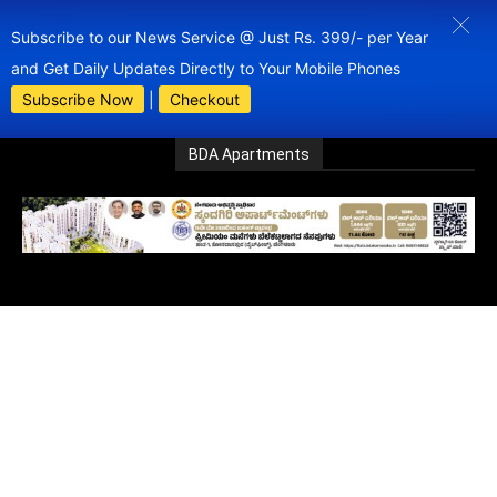
Subscribe to our News Service @ Just Rs. 399/- per Year
and Get Daily Updates Directly to Your Mobile Phones
Subscribe Now
|
Checkout
BDA Apartments