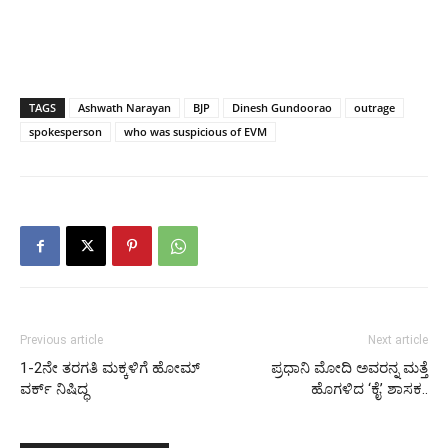
TAGS
Ashwath Narayan
BJP
Dinesh Gundoorao
outrage
spokesperson
who was suspicious of EVM
Previous article
Next article
1-2ನೇ ತರಗತಿ ಮಕ್ಕಳಿಗೆ ಹೋಮ್‌
ಪ್ರಧಾನಿ ಮೋದಿ ಅವರನ್ನ ಮತ್ತೆ
ವರ್ಕ್‌ ನಿಷಿದ್ಧ
ಹೊಗಳಿದ ‘ಕೈ’ ಶಾಸಕ..