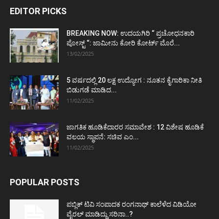
EDITOR PICKS
BREAKING NOW: ಉದಯಗಿರಿ “ ಪ್ರಚೋಧನಕಾರಿ
ಪೋಸ್ಟ್‌ “: ಜಾಮೀನು ಕೋರಿ ಕೋರ್ಟ್‌ ಮೊರೆ...
13/02/2025
5 ವರ್ಷದಲ್ಲಿ 20 ಲಕ್ಷ ಉದ್ಯೋಗ : ನೂತನ ಕೈಗಾರಿಕಾ ನೀತಿ
ಬಿಡುಗಡೆ ಮಾಡಿದ...
11/02/2025
ಜಾಗತಿಕ ಹೂಡಿಕೆದಾರರ ಸಮಾವೇಶ : 12 ವಿಶೇಷ ಹೂಡಿಕೆ
ವಲಯ ಸ್ಥಾಪನೆ: ಸಚಿವ ಎಂ...
11/02/2025
POPULAR POSTS
ಪಬ್ಲಿಕ್ ಟಿವಿ ಸಂಪಾದಕ ರಂಗನಾಥ್ ಕಾಲೆಳೆದ ವಿಡಿಯೋ
ವೈರಲ್ ಮಾಡಿದ್ದು ಸರಿನಾ..?