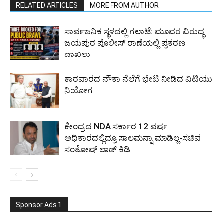
RELATED ARTICLES
MORE FROM AUTHOR
ಸಾರ್ವಜನಿಕ ಸ್ಥಳದಲ್ಲಿ ಗಲಾಟೆ: ಮೂವರ ವಿರುದ್ಧ
ಜಯಪುರ ಪೊಲೀಸ್ ಠಾಣೆಯಲ್ಲಿ ಪ್ರಕರಣ
ದಾಖಲು
ಕಾರವಾರದ ನೌಕಾ ನೆಲೆಗೆ ಭೇಟಿ ನೀಡಿದ ವಿಟಿಯು
ನಿಯೋಗ
ಕೇಂದ್ರದ NDA ಸರ್ಕಾರ 12 ವರ್ಷ
ಅಧಿಕಾರದಲ್ಲಿದ್ರೂ ಸಾಲಮನ್ನಾ ಮಾಡಿಲ್ಲ-ಸಚಿವ
ಸಂತೋಷ್ ಲಾಡ್ ಕಿಡಿ
Sponsor Ads 1