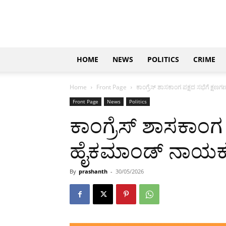
Updates
|
ಕನ್ನಡ
ನ್ಯೂಸ್
|
ಜಸ್ಟ್
HOME
NEWS
POLITICS
CRIME
ಕನ್ನಡ
Home
Front Page
ಕಾಂಗ್ರೆಸ್ ಶಾಸಕಾಂಗ ಪಕ್ಷದ ಸಭೆಗೆ ಕ
Front Page
News
Politics
ಕಾಂಗ್ರೆಸ್ ಶಾಸಕಾಂಗ 
ಹೈಕಮಾಂಡ್ ನಾಯಕ
By
prashanth
-
30/05/2026