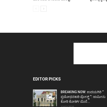
EDITOR PICKS
BREAKING NOW: ಉದಯಗಿರಿ “
ಪ್ರಚೋಧನಕಾರಿ ಪೋಸ್ಟ್‌ “: ಜಾಮೀನು
ಕೋರಿ ಕೋರ್ಟ್‌ ಮೊರೆ...
13/02/2025