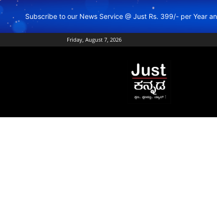
Subscribe to our News Service @ Just Rs. 399/- per Year 
Friday, August 7, 2026
Just
Kannada
–
Online
Kannada
News
|
Breaking
Kannada
News
|
Karnataka
News
|
Live