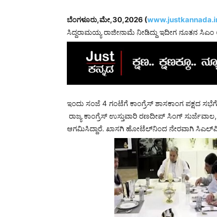
ಬೆಂಗಳೂರು,ಮೇ,30,2026 (
www.justkannada.i
ಸಿದ್ದರಾಮಯ್ಯ ರಾಜೀನಾಮೆ ನೀಡಿದ್ದು ಇದೀಗ ನೂತನ ಸಿಎಂ ಆ
ಇಂದು ಸಂಜೆ 4 ಗಂಟೆಗೆ ಕಾಂಗ್ರೆಸ್ ಶಾಸಕಾಂಗ ಪಕ್ಷದ ಸಭೆಗೆ 
ರಾಜ್ಯ ಕಾಂಗ್ರೆಸ್ ಉಸ್ತುವಾರಿ ರಣದೀಪ್ ಸಿಂಗ್ ಸುರ್ಜೆವ
ಆಗಮಿಸಿದ್ದಾರೆ. ಖಾಸಗಿ ಹೋಟೆಲ್‌ನಿಂದ ನೇರವಾಗಿ ಸಿಎಲ್​​​