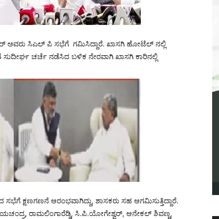
ವರು ಸಿಎಲ್ ಪಿ ಸಭೆಗೆ ಗಮಿಸಿದ್ದಾರೆ. ಖಾಸಗಿ ಹೋಟೆಲ್​​ ನಲ್ಲಿ
ುದೀರ್ಘ ಚರ್ಚೆ ನಡೆಸಿದ ಬಳಿಕ ನೇರವಾಗಿ ಖಾಸಗಿ ಕಾರಿನಲ್ಲಿ
 ಸಭೆಗೆ ಕ್ಷಣಗಣನೆ ಆರಂಭವಾಗಿದ್ದು, ಶಾಸಕರು ಸಹ ಆಗಮಿಸುತ್ತಿದ್ದಾರೆ.
್ರ, ರಾಮಲಿಂಗಾರೆಡ್ಡಿ, ಸಿ.ಪಿ.ಯೋಗೇಶ್ವರ್​​, ಆನೇಕಲ್​​ ಶಿವಣ್ಣ,