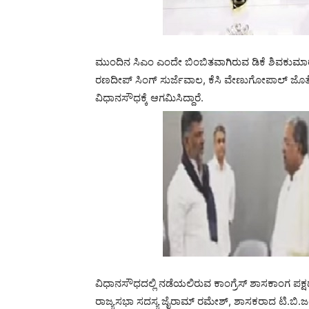
ಮುಂದಿನ ಸಿಎಂ ಎಂದೇ ಬಿಂಬಿತವಾಗಿರುವ ಡಿಕೆ ಶಿವಕುಮಾರ್ ಅ
ರಣದೀಪ್ ಸಿಂಗ್ ಸುರ್ಜೆವಾಲ, ಕೆಸಿ ವೇಣುಗೋಪಾಲ್ ಜೊತೆ ಸ
ವಿಧಾನಸೌಧಕ್ಕೆ ಆಗಮಿಸಿದ್ದಾರೆ.
ವಿಧಾನಸೌಧದಲ್ಲಿ ನಡೆಯಲಿರುವ ಕಾಂಗ್ರೆಸ್ ಶಾಸಕಾಂಗ ಪಕ್ಷದ
ರಾಜ್ಯಸಭಾ ಸದಸ್ಯ ಜೈರಾಮ್ ರಮೇಶ್, ಶಾಸಕರಾದ ಟಿ.ಬಿ.ಜಯಚಂದ