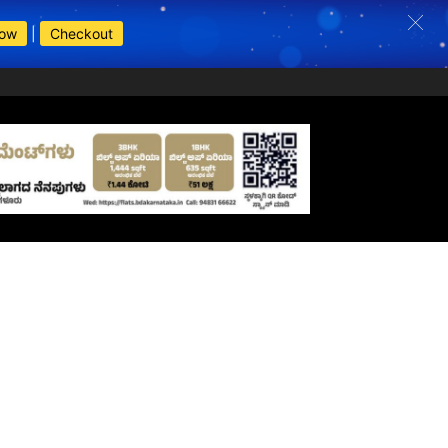
Now
|
Checkout
s