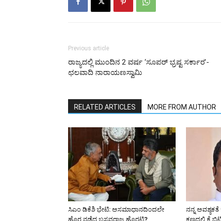
Previous article
ರಾಜ್ಯದಲ್ಲಿ ಮುಂದಿನ 2 ವರ್ಷ ‘ಸೂಪರ್ ಭ್ರಷ್ಟ ಸರ್ಕಾರ’-
ಛಲವಾದಿ ನಾರಾಯಣಸ್ವಾಮಿ
RELATED ARTICLES
MORE FROM AUTHOR
ಸಿಎಂ ಡಿಕೆಶಿ ಭೇಟಿ: ಅಸಮಾಧಾನದಿಂದಲೇ
ನನ್ನ ಅವಶ್ಯಕತ
ಹೊರ ನಡೆದ ಬಸವರಾಜ ಹೊರಟ್ಟಿ?
ಕ್ಷಣದಲ್ಲಿ ಕೈ ಬಿ