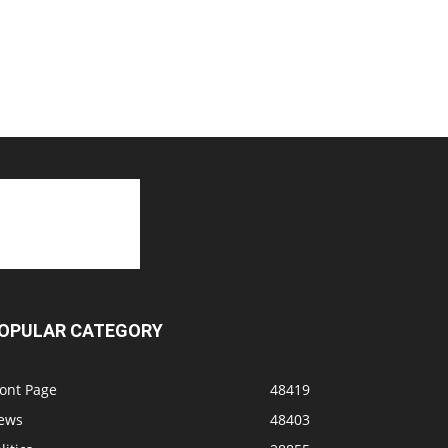
OPULAR CATEGORY
ront Page
48419
ews
48403