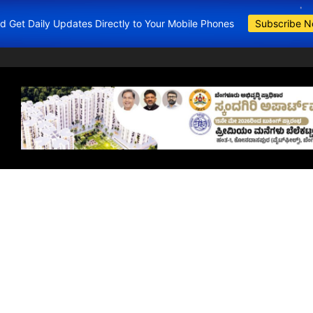
and Get Daily Updates Directly to Your Mobile Phones
Subscribe 
BDA Apartment