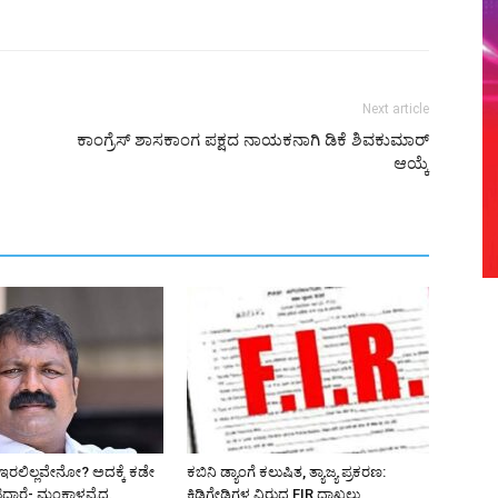
Next article
ಕಾಂಗ್ರೆಸ್ ಶಾಸಕಾಂಗ ಪಕ್ಷದ ನಾಯಕನಾಗಿ ಡಿಕೆ ಶಿವಕುಮಾರ್
ಆಯ್ಕೆ
ೆ ಇರಲಿಲ್ಲವೇನೋ? ಅದಕ್ಕೆ ಕಡೇ
ಕಬಿನಿ ಡ್ಯಾಂಗೆ ಕಲುಷಿತ, ತ್ಯಾಜ್ಯ ಪ್ರಕರಣ:
ಟ್ಟಿದ್ದಾರೆ- ಮಂಕಾಳವೈದ್ಯ
ಕಿಡಿಗೇಡಿಗಳ ವಿರುದ್ಧ FIR ದಾಖಲು