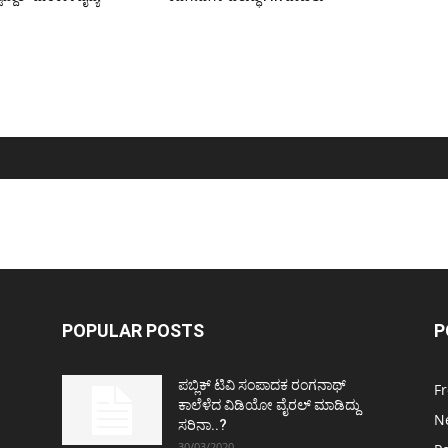
POPULAR POSTS
P
ಪಬ್ಲಿಕ್ ಟಿವಿ ಸಂಪಾದಕ ರಂಗನಾಥ್
F
ಕಾಲೆಳೆದ ವಿಡಿಯೋ ವೈರಲ್ ಮಾಡಿದ್ದು
N
ಸರಿನಾ..?
30/03/2020