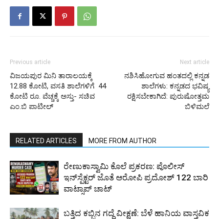
Previous article
Next article
ವಿಜಯಪುರ ಮಿನಿ ತಾರಾಲಯಕ್ಕೆ
ನಶಿಸಿಹೋಗುವ ಹಂತದಲ್ಲಿ ಕನ್ನಡ
12.88 ಕೋಟಿ, ವಸತಿ ಶಾಲೆಗಳಿಗೆ 44
ಶಾಲೆಗಳು: ಕನ್ನಡದ ಭವಿಷ್ಯ
ಕೋಟಿ ರೂ. ವೆಚ್ಚಕ್ಕೆ ಅಸ್ತು- ಸಚಿವ
ರಕ್ಷಿಸಬೇಕಾಗಿದೆ: ಪುರುಷೋತ್ತಮ
ಎಂ.ಬಿ ಪಾಟೀಲ್
ಬಿಳಿಮಲೆ
RELATED ARTICLES
MORE FROM AUTHOR
ರೇಣುಕಾಸ್ವಾಮಿ ಕೊಲೆ ಪ್ರಕರಣ: ಪೊಲೀಸ್
ಇನ್‌ಸ್ಪೆಕ್ಟರ್‌ ಜೊತೆ ಆರೋಪಿ ಪ್ರದೋಶ್‌ 122 ಬಾರಿ
ವಾಟ್ಸಾಪ್ ಚಾಟ್
ಬತ್ತಿದ ಕಬ್ಬಿನ ಗದ್ದೆ ವೀಕ್ಷಣೆ: ಬೆಳೆ ಹಾನಿಯ ವಾಸ್ತವಿಕ