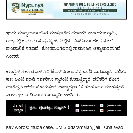
ಇಂದು ಮಾಧ್ಯಮಗಳ ಜೊತೆ ಮಾತನಾಡಿದ ಛಲವಾದಿ ನಾರಾಯಣಸ್ವಾಮಿ,
ರಾಜ್ಯದಲ್ಲಿ ಕಾನೂನು ಸುವ್ಯವಸ್ಥೆ ಹದಗೆಟ್ಟಿದೆ. ಬಸ್ ನಿರ್ವಾಹಕನ ಮೇಲೆ
ಪುಂಡಾಟಿಕೆ ನಡೆದಿದೆ. ಕೋರಮಂಗಲದಲ್ಲಿ ಸಾಮೂಹಿಕ ಅತ್ಯಾಚಾರವಾಗಿದೆ
ಎಂದರು.
ಕಾಂಗ್ರೆಸ್ ಸರ್ಕಾರ ಎಸ್ ಸಿಪಿ ಟಿಎಸ್ ಪಿ ಹಣವನ್ನ ಲೂಟಿ ಮಾಡಿದ್ದಾರೆ. ದಲಿತರ
ಹಣ ಲೂಟಿ ಮಾಡಿ ಸರ್ವರಿಗೂ ಗ್ಯಾರಂಟಿ ಕೊಡುತ್ತಿದ್ದಾರೆ. ದಲಿತರಿಗೆ ಮೋಸ
ಮಾಡಿದ್ರೆ ಕೋರ್ಟ್ ಹೋಗುತ್ತೇವೆ. ರಾಜ್ಯಾದ್ಯಂತ 14 ತಂಡ ಕೆಲಸ ಮಾಡುತ್ತೇವೆ
ಎಂದು ಛಲವಾದಿ ನಾರಾಯಣಸ್ವಾಮಿ ಹೇಳಿದರು.
Key words: muda case, CM Siddaramaiah, jail , Chalavadi