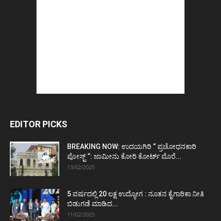
EDITOR PICKS
BREAKING NOW: ಉದಯಗಿರಿ “ ಪ್ರಚೋಧನಕಾರಿ
ಪೋಸ್ಟ್‌ “: ಜಾಮೀನು ಕೋರಿ ಕೋರ್ಟ್‌ ಮೊರೆ...
13/02/2025
5 ವರ್ಷದಲ್ಲಿ 20 ಲಕ್ಷ ಉದ್ಯೋಗ : ನೂತನ ಕೈಗಾರಿಕಾ ನೀತಿ
ಬಿಡುಗಡೆ ಮಾಡಿದ...
11/02/2025