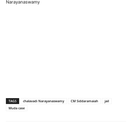
Narayanaswamy
TAGS
chalavadi Narayanaswamy
CM Siddaramaiah
jail
Muda case