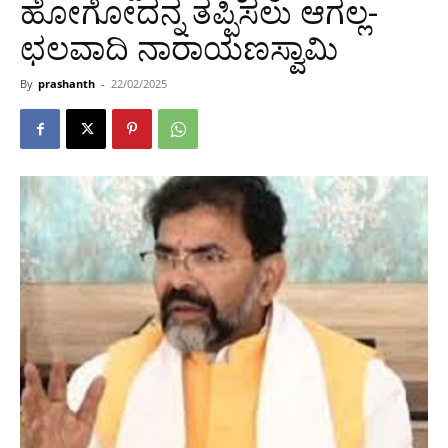
ಹೋಗೋದನ್ನ ತಪ್ಪಿಸಲು ಆಗಲ್ಲ-
ಛಲವಾದಿ ನಾರಾಯಣಸ್ವಾಮಿ
By
prashanth
-
22/02/2025