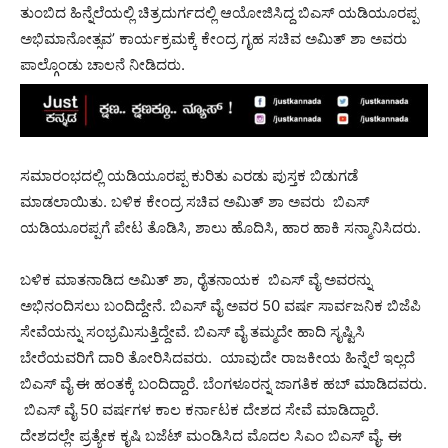
ತುಂಬಿದ ಹಿನ್ನೆಲೆಯಲ್ಲಿ ಚಿತ್ರದುರ್ಗದಲ್ಲಿ ಆಯೋಜಿಸಿದ್ದ ಬಿಎಸ್ ಯಡಿಯೂರಪ್ಪ
ಅಭಿಮಾನೋತ್ಸವ’ ಕಾರ್ಯಕ್ರಮಕ್ಕೆ ಕೇಂದ್ರ ಗೃಹ ಸಚಿವ ಅಮಿತ್‌ ಶಾ ಅವರು
ಪಾಲ್ಗೊಂಡು ಚಾಲನೆ ನೀಡಿದರು.
ಸಮಾರಂಭದಲ್ಲಿ ಯಡಿಯೂರಪ್ಪ ಕುರಿತು ಎರಡು ಪುಸ್ತಕ ಬಿಡುಗಡೆ
ಮಾಡಲಾಯಿತು. ಬಳಿಕ ಕೇಂದ್ರ ಸಚಿವ ಅಮಿತ್‌ ಶಾ ಅವರು ಬಿಎಸ್‌
ಯಡಿಯೂರಪ್ಪಗೆ ಪೇಟ ತೊಡಿಸಿ, ಶಾಲು ಹೊದಿಸಿ, ಹಾರ ಹಾಕಿ ಸನ್ಮಾನಿಸಿದರು.
ಬಳಿಕ ಮಾತನಾಡಿದ ಅಮಿತ್ ಶಾ, ರೈತನಾಯಕ ಬಿಎಸ್ ವೈ ಅವರನ್ನು
ಅಭಿನಂದಿಸಲು ಬಂದಿದ್ದೇನೆ. ಬಿಎಸ್ ವೈ ಅವರ 50 ವರ್ಷ ಸಾರ್ವಜನಿಕ ಬಿಜೆಪಿ
ಸೇವೆಯನ್ನು ಸಂಭ್ರಮಿಸುತ್ತಿದ್ದೇವೆ. ಬಿಎಸ್ ವೈ ತಮ್ಮದೇ ಹಾದಿ ಸೃಷ್ಟಿಸಿ
ಬೇರೆಯವರಿಗೆ ದಾರಿ ತೋರಿಸಿದವರು. ಯಾವುದೇ ರಾಜಕೀಯ ಹಿನ್ನೆಲೆ ಇಲ್ಲದೆ
ಬಿಎಸ್ ವೈ ಈ ಹಂತಕ್ಕೆ ಬಂದಿದ್ದಾರೆ. ಬೆಂಗಳೂರನ್ನ ಜಾಗತಿಕ ಹಬ್ ಮಾಡಿದವರು.
ಬಿಎಸ್ ವೈ 50 ವರ್ಷಗಳ ಕಾಲ ಕರ್ನಾಟಕ ದೇಶದ ಸೇವೆ ಮಾಡಿದ್ದಾರೆ.
ದೇಶದಲ್ಲೇ ಪ್ರತ್ಯೇಕ ಕೃಷಿ ಬಜೆಟ್ ಮಂಡಿಸಿದ ಮೊದಲ ಸಿಎಂ ಬಿಎಸ್ ವೈ. ಈ