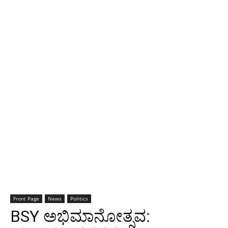
Front Page
News
Politics
BSY ಅಭಿಮಾನೋತ್ಸವ: