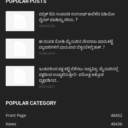
POPULAR POSTS
ಪಬ್ಲಿಕ್ ಟಿವಿ ಸಂಪಾದಕ ರಂಗನಾಥ್ ಕಾಲೆಳೆದ ವಿಡಿಯೋ
ವೈರಲ್ ಮಾಡಿದ್ದು ಸರಿನಾ..?
30/03/2020
ಈ ದಂಪತಿ ನೋಡಿ ಮೈಸೂರಿನ ದೇವರಾಜ ಮಾರುಕಟ್ಟೆ
ವ್ಯಾಪಾರಿಗಳಿಗೆ ಭಾನುವಾರ ಬೆಳ್ಳಂಬೆಳಗ್ಗೆ ಶಾಕ್..!
16/06/2019
ಇಂತವರಿಂದ ಪಕ್ಷ ಕಟ್ಟಿ ಬೆಳೆಸಲು ಸಾಧ್ಯವಿಲ್ಲ: ಮೈಸೂರಿನಲ್ಲೆ
ಪಕ್ಷದಿಂದ ಉಚ್ಚಾಟಿಸುತ್ತೇನೆ- ಪರೋಕ್ಷ ಆಕ್ರೋಶ
ವ್ಯಕ್ತಪಡಿಸಿದ...
05/01/2021
POPULAR CATEGORY
Front Page
48452
News
48436