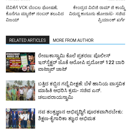
ಟಿವಿಕೆಗೆ VCK ಬೆಂಬಲ ಘೋಷಣೆ;
ಕೇಂದ್ರದ ವಿಬಿಜಿ ರಾಮ್ ಜಿ ಕಾಯ್ದೆ
ಕೊನೆಗೂ ಮ್ಯಾಜಿಕ್ ನಂಬರ್ ತಲುಪಿದ
ವಿರುದ್ಧ ಕಾನೂನು ಹೋರಾಟ- ಸಚಿವ
ವಿಜಯ್
ಪ್ರಿಯಾಂಕ್ ಖರ್ಗೆ
RELATED ARTICLES
MORE FROM AUTHOR
ರೇಣುಕಾಸ್ವಾಮಿ ಕೊಲೆ ಪ್ರಕರಣ: ಪೊಲೀಸ್
ಇನ್‌ಸ್ಪೆಕ್ಟರ್‌ ಜೊತೆ ಆರೋಪಿ ಪ್ರದೋಶ್‌ 122 ಬಾರಿ
ವಾಟ್ಸಾಪ್ ಚಾಟ್
ಬತ್ತಿದ ಕಬ್ಬಿನ ಗದ್ದೆ ವೀಕ್ಷಣೆ: ಬೆಳೆ ಹಾನಿಯ ವಾಸ್ತವಿಕ
ಮಾಹಿತಿ ಆಧರಿಸಿ ಕ್ರಮ- ಸಚಿವ ಎನ್.
ಚಲುವರಾಯಸ್ವಾಮಿ
ನವ ತಂತ್ರಜ್ಞಾನ ಅಭಿವೃದ್ಧಿಗೆ ಪೂರಕವಾಗಿರಬೇಕು:
ಶಿಕ್ಷಣ-ಕೈಗಾರಿಕಾ ತಜ್ಞರ ಅಭಿಮತ