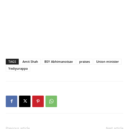
TAGS
Amit Shah
BSY Abhimanotsav
praises
Union minister
Yediyurappa
Previous article
Next article