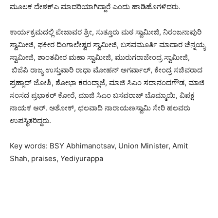
ಮೂಲಕ ದೇಶಕ್ಎ ಮಾದರಿಯಾಗಿದ್ದಾರೆ ಎಂದು ಹಾಡಿಹೊಗಳಿದರು.
ಕಾರ್ಯಕ್ರಮದಲ್ಲಿ ಪೇಜಾವರ ಶ್ರೀ, ಸುತ್ತೂರು ಮಠ ಸ್ವಾಮೀಜಿ, ನಿರಂಜನಾಪುರಿ
ಸ್ವಾಮೀಜಿ, ಫಕೀರ ದಿಂಗಾಲೇಶ್ವರ ಸ್ವಾಮೀಜಿ, ಬಸವಮೂರ್ತಿ ಮಾದಾರ ಚೆನ್ನಯ್ಯ
ಸ್ವಾಮೀಜಿ, ಶಾಂತವೀರ ಮಹಾ ಸ್ವಾಮೀಜಿ, ಮುರುಗರಾಜೇಂದ್ರ ಸ್ವಾಮೀಜಿ,
ಬಿಜೆಪಿ ರಾಜ್ಯ ಉಸ್ತುವಾರಿ ರಾಧಾ ಮೋಹನ್ ಅಗರ್ವಾಲ್, ಕೇಂದ್ರ ಸಚಿವರಾದ
ಪ್ರಹ್ಲಾದ್ ಜೋಶಿ, ಶೋಭಾ ಕರಂದ್ಲಾಜೆ, ಮಾಜಿ ಸಿಎಂ ಸದಾನಂದಗೌಡ, ಮಾಜಿ
ಸಂಸದ ಪ್ರಭಾಕರ್ ಕೋರೆ, ಮಾಜಿ ಸಿಎಂ ಬಸವರಾಜ್ ಬೊಮ್ಮಾಯಿ, ವಿಪಕ್ಷ
ನಾಯಕ ಆರ್. ಅಶೋಕ್, ಛಲವಾದಿ ನಾರಾಯಣಸ್ವಾಮಿ ಸೇರಿ ಹಲವರು
ಉಪಸ್ಥಿತರಿದ್ದರು.
Key words: BSY Abhimanotsav, Union Minister, Amit
Shah, praises, Yediyurappa