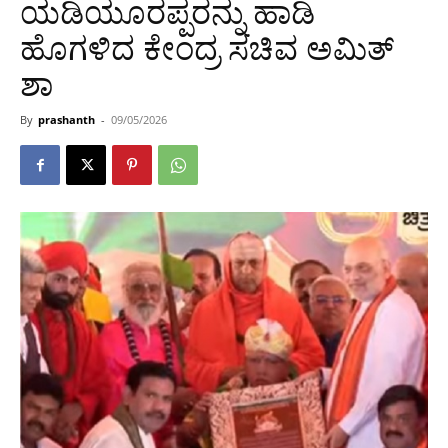
ಯಡಿಯೂರಪ್ಪರನ್ನು ಹಾಡಿ
ಹೊಗಳಿದ ಕೇಂದ್ರ ಸಚಿವ ಅಮಿತ್
ಶಾ
By
prashanth
-
09/05/2026