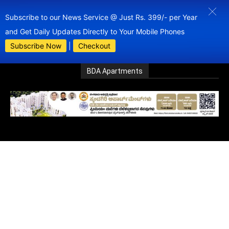
Subscribe to our News Service @ Just Rs. 399/- per Year
and Get Daily Updates Directly to Your Mobile Phones
Subscribe Now
|
Checkout
BDA Apartments