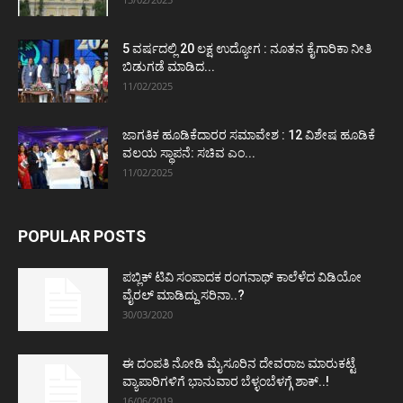
5 ವರ್ಷದಲ್ಲಿ 20 ಲಕ್ಷ ಉದ್ಯೋಗ : ನೂತನ ಕೈಗಾರಿಕಾ ನೀತಿ
ಬಿಡುಗಡೆ ಮಾಡಿದ...
11/02/2025
ಜಾಗತಿಕ ಹೂಡಿಕೆದಾರರ ಸಮಾವೇಶ : 12 ವಿಶೇಷ ಹೂಡಿಕೆ
ವಲಯ ಸ್ಥಾಪನೆ: ಸಚಿವ ಎಂ...
11/02/2025
POPULAR POSTS
ಪಬ್ಲಿಕ್ ಟಿವಿ ಸಂಪಾದಕ ರಂಗನಾಥ್ ಕಾಲೆಳೆದ ವಿಡಿಯೋ
ವೈರಲ್ ಮಾಡಿದ್ದು ಸರಿನಾ..?
30/03/2020
ಈ ದಂಪತಿ ನೋಡಿ ಮೈಸೂರಿನ ದೇವರಾಜ ಮಾರುಕಟ್ಟೆ
ವ್ಯಾಪಾರಿಗಳಿಗೆ ಭಾನುವಾರ ಬೆಳ್ಳಂಬೆಳಗ್ಗೆ ಶಾಕ್..!
16/06/2019