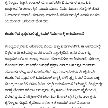
ಕೈಗೊಳ್ಳಲಾಗುತ್ತದೆ. ಉಡಾನ್ ಯೋಜನೆಯಡಿ ವಿಮಾನಗಳ ಹಾರಾಟಕ್ಕೆ
ಉತ್ತೇಜ‌ನ‌ ನೀಡಲಾಗುತ್ತಿದೆ. ಎರಡು ಮೂರು ವಿಮಾನಯಾನ ಸಂಸ್ಥೆಗಳ‌ ಜೊತೆ
ವಿಮಾನಗಳ ಹಾರಾಟ ಸಂಬಂಧ ಮಾತುಕತೆ ನಡೆಸಲಾಗುತ್ತಿದೆ ಎಂದು ಸಂಸದ
ಯದುವೀರ್ ಒಡೆಯರ್ ಹೇಳಿದರು.
ಕೆಂಪೇಗೌಡ ವೃತ್ತದ ಬಳಿ ಫ್ಲೈ ಓವರ್ ನಿರ್ಮಾಣಕ್ಕೆ ಅನುಮೋದನೆ
ಕೇಂದ್ರದಲ್ಲಿ ಬಿಜೆಪಿ ಅಧಿಕಾರಕ್ಕೆ ಬಂದು ಹತ್ತು ವರ್ಷಗಳಾಗಿವೆ. ಈ ಅವಧಿಯಲ್ಲಿ
ವಿಶ್ವದ ಆರ್ಥಿಕತೆಯಲ್ಲಿ ಭಾರತ ಐದನೇ ಸ್ಥಾನಕ್ಕೇರಿದೆ. ಜನರ ಬದುಕನ್ನು
ಉತ್ತಮಗೊಳಿಸಲು ಹಲವು ಜನಪರ ಯೋಜನೆಗಳು ಜಾರಿಯಾಗಿವೆ. ನರೇಂದ್ರ
ಮೋದಿಯವರು ಮೂರನೇ ಅವಧಿಗೆ ಪ್ರಧಾನಿಯಾದ ಬಳಿಕವೂ ಹಲವಾರು
ಯೋಜನೆಗಳನ್ನು ಜಾರಿ ಮಾಡಲಾಗಿದೆ. ಮೈಸೂರು-ಬೆಂಗಳೂರು ಹೈವೇಯ
ಕೆಂಪೇಗೌಡ ವೃತ್ತದ ಬಳಿ (ಮಣಿಪಾಲ್ ಆಸ್ಪತ್ರೆ ಬಳಿ) ಫ್ಲೈ ಓವರ್ ನಿರ್ಮಾಣಕ್ಕೆ
ಕೇಂದ್ರ ಭೂಸಾರಿಗೆ ಸಚಿವ ನಿತಿನ್ ಗಡ್ಕರಿ ಅನುಮೋದನೆ ನೀಡಿದ್ದಾರೆ. ಶೀಘ್ರದಲ್ಲೇ
ಇದಕ್ಕೆ ಟೆಂಡರ್ ಕರೆಯಲಾಗುವುದು. ಮೈಸೂರು-ಬೆಂಗಳೂರು ಹೈವೇಯಲ್ಲಿ
ಬರುವ ಪ್ರಮುಖ ಪಟ್ಟಣಗಳಿಗೆ ಹೋಗಲು ಟೋಲ್ ವ್ಯವಸ್ಥೆ ಮಾಡಲು ಕ್ರಮ
ಕೈಗೊಳ್ಳಲಾಗುತ್ತದೆ. ಹೈವೇಯ ಎರಡು ಕಡೆ ಅಂಡರ್ ಪಾಸ್ ನಿರ್ಮಾಣ