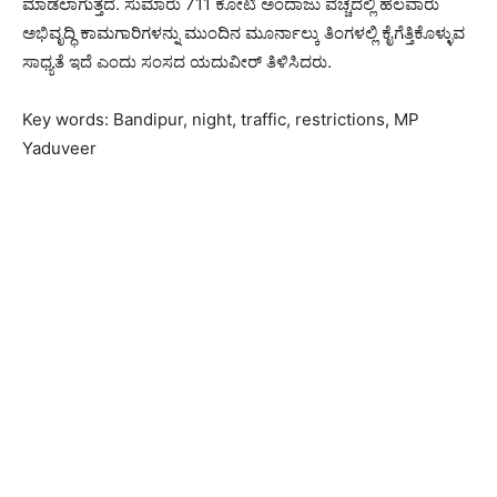
ಮಾಡಲಾಗುತ್ತದೆ. ಸುಮಾರು 711 ಕೋಟಿ ಅಂದಾಜು ವೆಚ್ಚದಲ್ಲಿ ಹಲವಾರು
ಅಭಿವೃದ್ಧಿ ಕಾಮಗಾರಿಗಳನ್ನು ಮುಂದಿನ ಮೂರ್ನಾಲ್ಕು ತಿಂಗಳಲ್ಲಿ ಕೈಗೆತ್ತಿಕೊಳ್ಳುವ
ಸಾಧ್ಯತೆ ಇದೆ ಎಂದು ಸಂಸದ ಯದುವೀರ್ ತಿಳಿಸಿದರು.
Key words: Bandipur, night, traffic, restrictions, MP
Yaduveer