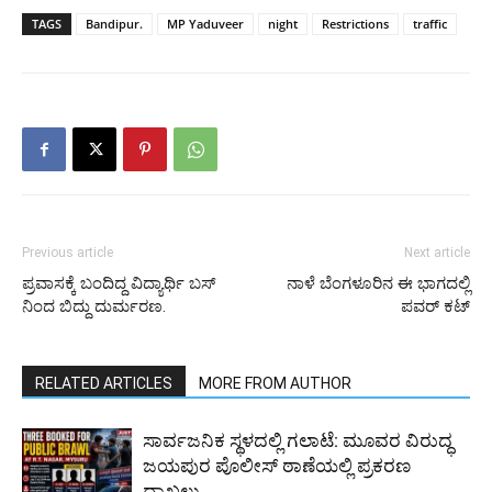
TAGS
Bandipur.
MP Yaduveer
night
Restrictions
traffic
Previous article
Next article
ಪ್ರವಾಸಕ್ಕೆ ಬಂದಿದ್ದ ವಿದ್ಯಾರ್ಥಿ ಬಸ್
ನಾಳೆ ಬೆಂಗಳೂರಿನ ಈ ಭಾಗದಲ್ಲಿ
ನಿಂದ ಬಿದ್ದು ದುರ್ಮರಣ.
ಪವರ್ ಕಟ್
RELATED ARTICLES
MORE FROM AUTHOR
ಸಾರ್ವಜನಿಕ ಸ್ಥಳದಲ್ಲಿ ಗಲಾಟೆ: ಮೂವರ ವಿರುದ್ಧ
ಜಯಪುರ ಪೊಲೀಸ್ ಠಾಣೆಯಲ್ಲಿ ಪ್ರಕರಣ
ದಾಖಲು