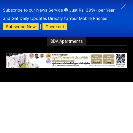
Subscribe to our News Service @ Just Rs. 399/- per Year
and Get Daily Updates Directly to Your Mobile Phones
Subscribe Now
|
Checkout
BDA Apartments