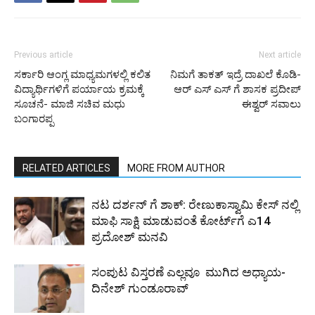
Previous article
Next article
ಸರ್ಕಾರಿ ಆಂಗ್ಲ ಮಾಧ್ಯಮಗಳಲ್ಲಿ ಕಲಿತ
ನಿಮಗೆ ತಾಕತ್ ಇದ್ರೆ ದಾಖಲೆ ಕೊಡಿ-
ವಿದ್ಯಾರ್ಥಿಗಳಿಗೆ ಪರ್ಯಾಯ ಕ್ರಮಕ್ಕೆ
ಆರ್ ಎಸ್ ಎಸ್ ಗೆ ಶಾಸಕ ಪ್ರದೀಪ್
ಸೂಚನೆ- ಮಾಜಿ ಸಚಿವ ಮಧು
ಈಶ್ವರ್ ಸವಾಲು
ಬಂಗಾರಪ್ಪ
RELATED ARTICLES
MORE FROM AUTHOR
ನಟ ದರ್ಶನ್ ​​ಗೆ ಶಾಕ್: ರೇಣುಕಾಸ್ವಾಮಿ ಕೇಸ್ ​​ನಲ್ಲಿ
ಮಾಫಿ ಸಾಕ್ಷಿ ಮಾಡುವಂತೆ ಕೋರ್ಟ್​​ಗೆ ಎ14
ಪ್ರದೋಶ್ ಮನವಿ
ಸಂಪುಟ ವಿಸ್ತರಣೆ ಎಲ್ಲವೂ ಮುಗಿದ ಅಧ್ಯಾಯ-
ದಿನೇಶ್ ಗುಂಡೂರಾವ್