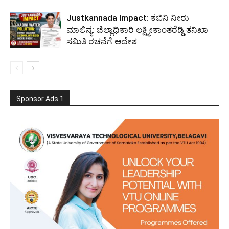
Justkannada Impact: ಕಬಿನಿ ನೀರು
ಮಾಲಿನ್ಯ: ಜಿಲ್ಲಾಧಿಕಾರಿ ಲಕ್ಷ್ಮೀಕಾಂತರೆಡ್ಡಿ ತನಿಖಾ
ಸಮಿತಿ ರಚನೆಗೆ ಆದೇಶ
Sponsor Ads 1