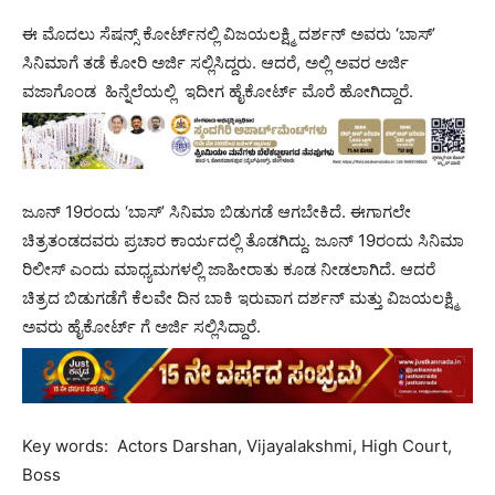
ಈ ಮೊದಲು ಸೆಷನ್ಸ್ ಕೋರ್ಟ್​​ನಲ್ಲಿ ವಿಜಯಲಕ್ಷ್ಮಿ ದರ್ಶನ್ ಅವರು ‘ಬಾಸ್’
ಸಿನಿಮಾಗೆ ತಡೆ ಕೋರಿ ಅರ್ಜಿ ಸಲ್ಲಿಸಿದ್ದರು. ಆದರೆ, ಅಲ್ಲಿ ಅವರ ಅರ್ಜಿ
ವಜಾಗೊಂಡ ಹಿನ್ನೆಲೆಯಲ್ಲಿ ಇದೀಗ ಹೈಕೋರ್ಟ್ ಮೊರೆ ಹೋಗಿದ್ದಾರೆ.
ಜೂನ್ 19ರಂದು ‘ಬಾಸ್’ ಸಿನಿಮಾ ಬಿಡುಗಡೆ ಆಗಬೇಕಿದೆ. ಈಗಾಗಲೇ
ಚಿತ್ರತಂಡದವರು ಪ್ರಚಾರ ಕಾರ್ಯದಲ್ಲಿ ತೊಡಗಿದ್ದು. ಜೂನ್ 19ರಂದು ಸಿನಿಮಾ
ರಿಲೀಸ್ ಎಂದು ಮಾಧ್ಯಮಗಳಲ್ಲಿ ಜಾಹೀರಾತು ಕೂಡ ನೀಡಲಾಗಿದೆ. ಆದರೆ
ಚಿತ್ರದ ಬಿಡುಗಡೆಗೆ ಕೆಲವೇ ದಿನ ಬಾಕಿ ಇರುವಾಗ ದರ್ಶನ್ ಮತ್ತು ವಿಜಯಲಕ್ಷ್ಮಿ
ಅವರು ಹೈಕೋರ್ಟ್​ ಗೆ ಅರ್ಜಿ ಸಲ್ಲಿಸಿದ್ದಾರೆ.
Key words: Actors Darshan, Vijayalakshmi, High Court,
Boss