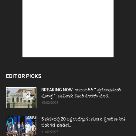
EDITOR PICKS
BREAKING NOW: ಉದಯಗಿರಿ “ ಪ್ರಚೋಧನಕಾರಿ
ಪೋಸ್ಟ್‌ “: ಜಾಮೀನು ಕೋರಿ ಕೋರ್ಟ್‌ ಮೊರೆ...
13/02/2025
5 ವರ್ಷದಲ್ಲಿ 20 ಲಕ್ಷ ಉದ್ಯೋಗ : ನೂತನ ಕೈಗಾರಿಕಾ ನೀತಿ
ಬಿಡುಗಡೆ ಮಾಡಿದ...
11/02/2025