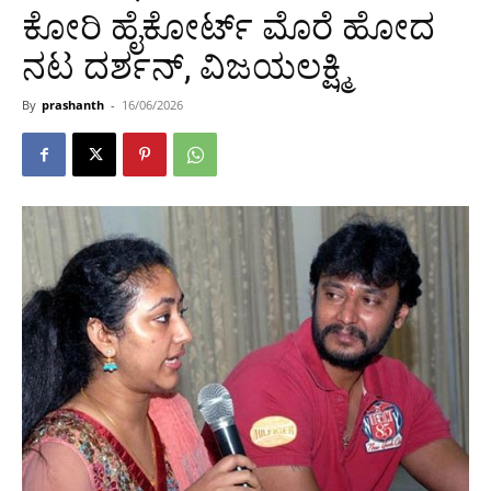
ಕೋರಿ ಹೈಕೋರ್ಟ್ ಮೊರೆ ಹೋದ
ನಟ ದರ್ಶನ್, ವಿಜಯಲಕ್ಷ್ಮಿ
By
prashanth
-
16/06/2026