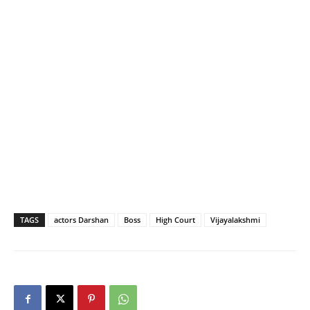
TAGS
actors Darshan
Boss
High Court
Vijayalakshmi