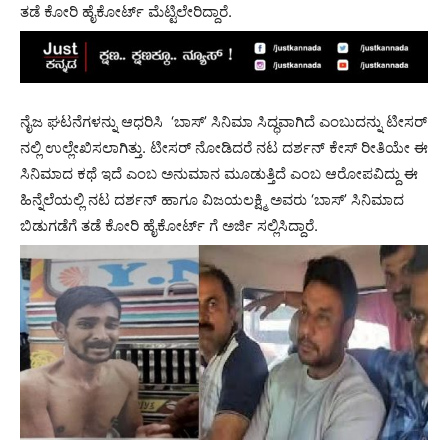
ತಡೆ ಕೋರಿ ಹೈಕೋರ್ಟ್ ಮೆಟ್ಟಿಲೇರಿದ್ದಾರೆ.
ನೈಜ ಘಟನೆಗಳನ್ನು ಆಧರಿಸಿ ‘ಬಾಸ್’ ಸಿನಿಮಾ ಸಿದ್ಧವಾಗಿದೆ ಎಂಬುದನ್ನು ಟೀಸರ್
​ನಲ್ಲಿ ಉಲ್ಲೇಖಿಸಲಾಗಿತ್ತು. ಟೀಸರ್ ನೋಡಿದರೆ ನಟ ದರ್ಶನ್ ಕೇಸ್ ರೀತಿಯೇ ಈ
ಸಿನಿಮಾದ ಕಥೆ ಇದೆ ಎಂಬ ಅನುಮಾನ ಮೂಡುತ್ತಿದೆ ಎಂಬ ಆರೋಪವಿದ್ದು ಈ
ಹಿನ್ನೆಲೆಯಲ್ಲಿ ನಟ ದರ್ಶನ್ ಹಾಗೂ ವಿಜಯಲಕ್ಷ್ಮಿ ಅವರು ‘ಬಾಸ್’ ಸಿನಿಮಾದ
ಬಿಡುಗಡೆಗೆ ತಡೆ ಕೋರಿ ಹೈಕೋರ್ಟ್ ಗೆ ಅರ್ಜಿ ಸಲ್ಲಿಸಿದ್ದಾರೆ.